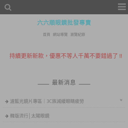
六六順眼鏡批發專賣
首頁
網站導覽
瀏覽紀錄
促銷100元老花~購買三隻免運費~超優惠
持續更新新款，優惠不等人千萬不要錯過了 !!
活動快閃~即刻起消費滿$500
免運哦
最新消息
購買眼鏡附贈眼鏡布及眼鏡袋
提供商店批發，亦有眼鏡架等等可供
濾藍光鏡片專區｜3C族減緩眼睛疲勞
參考
促銷100元老花~購買三隻免運費~超優惠
韓版流行│太陽眼鏡
持續更新新款，優惠不等人千萬不要錯過了 !!