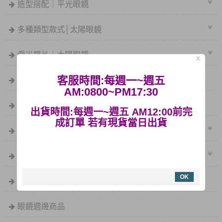
造型搭配｜平光眼鏡
活動快閃~即刻起消費滿$500
免運哦
多種類型款式│太陽眼鏡
購買眼鏡附贈眼鏡布及眼鏡袋
偏光鏡片｜太陽眼鏡
X
提供商店批發，亦有眼鏡架等等可供
參考
套式眼鏡｜眼鏡族必備
客服時間:每週一~週五
AM:0800~PM17:30
老花眼鏡│抗藍光
出貨時間:每週一~週五 AM12:00前完
成訂單 若有現貨當日出貨
兒童專區│彈力/PC
夜視鏡／感光鏡片｜特殊鏡片
OK
多功能眼鏡
眼鏡週邊商品