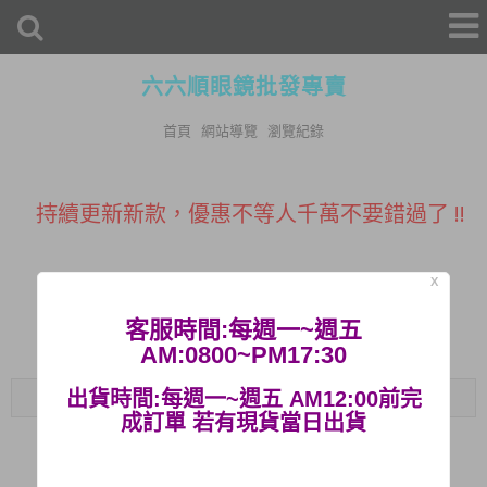
六六順眼鏡批發專賣
首頁
網站導覽
瀏覽紀錄
促銷100元老花~購買三隻免運費~超優惠
持續更新新款，優惠不等人千萬不要錯過了 !!
活動快閃~即刻起消費滿$500
免運哦
X
多種類型款式│太陽眼鏡
購買眼鏡附贈眼鏡布及眼鏡袋
客服時間:每週一~週五
AM:0800~PM17:30
提供商店批發，亦有眼鏡架等等可供
參考
Menu
出貨時間:每週一~週五 AM12:00前完
成訂單 若有現貨當日出貨
促銷100元老花~購買三隻免運費~超優惠
鏡片皆為PC防爆鏡片，堅固耐用。
持續更新新款，優惠不等人千萬不要錯過了 !!