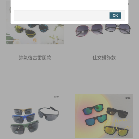
活動快閃~即刻起消費滿$500
免運哦
OK
購買眼鏡附贈眼鏡布及眼鏡袋
提供商店批發，亦有眼鏡架等等可供
參考
帥氣復古雷朋款
仕女鑽飾款