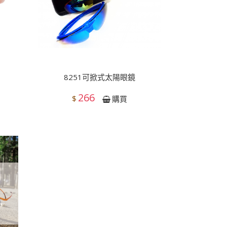
發，亦有眼鏡架等等可供參考
8251可掀式太陽眼鏡
266
$
購買