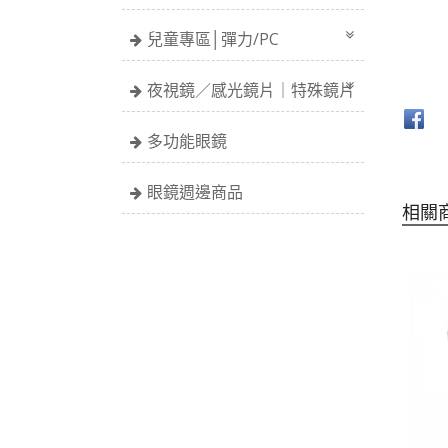
兒童專區│彈力/PC
夜視鏡／感光鏡片｜特殊鏡片
多功能眼鏡
眼鏡週邊商品
相關