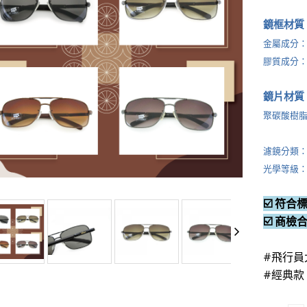
提供商店批
鏡框材質
金屬成分
膠質成分
鏡片材質
聚碳酸樹脂
​濾鏡分類：
光學等級：
☑️ 符合標
☑️ 商檢
#飛行員
#經典款