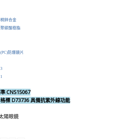
發，亦有眼鏡架等等可供參考
：桐鋅合金
：聚碳酸樹脂
(PC)防爆鏡片
3
1
準 CNS15067
合格標 D73736 具備抗紫外線功能
太陽眼鏡