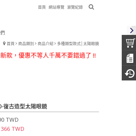
首頁
網站導覽
瀏覽紀錄
我們
00元老花~購買三隻免運費~超優惠
首頁
商品類別
商品介紹
多種類型款式│太陽眼鏡
新款，優惠不等人千萬不要錯過了 !!
刻起消費滿$500免運哦
購買眼鏡附贈眼鏡布及眼鏡袋
發，亦有眼鏡架等等可供參考
00元老花~購買三隻免運費~超優惠
40-復古造型太陽眼鏡
新款，優惠不等人千萬不要錯過了 !!
刻起消費滿$500免運哦
90 TWD
購買眼鏡附贈眼鏡布及眼鏡袋
 366 TWD