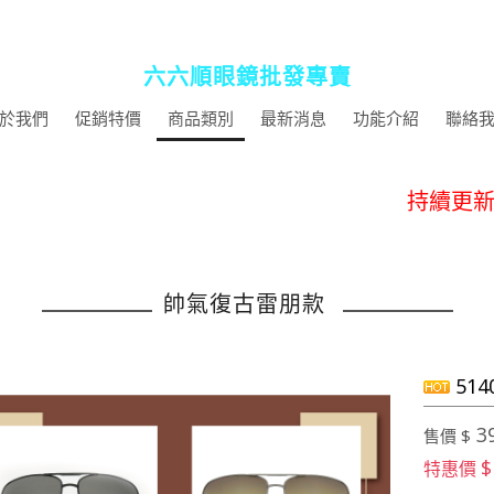
六六順眼鏡批發專賣
於我們
促銷特價
商品類別
最新消息
功能介紹
聯絡
促銷1
持續更新
活動快閃~即
帥氣復古雷朋款
提供商店批
促銷1
51
持續更新
活動快閃~即
3
售價 $
$
特惠價