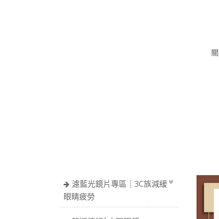
關
濾藍光鏡片專區｜3C族減緩
眼睛疲勞