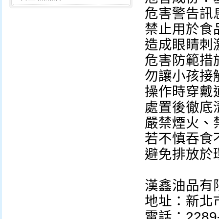
危害警告訊
禁止用於食
造成眼睛刺
危害防範措
勿讓小孩接
操作時穿戴
處置後徹底
嚴禁煙火、
若不慎吞食
避免排放於
漢鑫油品有
地址：新北市
電話：2289-