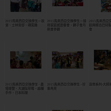
2015馬來西亞交換學生－故
2015馬來西亞交換學生－接
2015馬來西
宮、士林官邸、磚窯雞
待家庭感恩餐會、獅子會月
餃與蝶古巴特
例會參觀
會
2015馬來西亞交換學生 - 農
2015馬來西亞交換學生 - 珍
音樂系列-大師
場導覽、大湖採草莓、麻糬
重再見
手作、日本料理