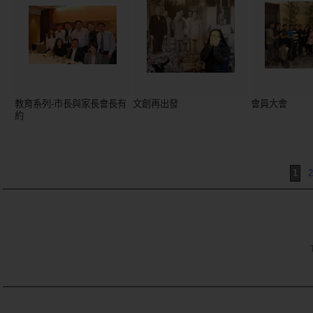
教育系列-市長與家長會長有
文創再出發
會員大會
約
1
2
TE