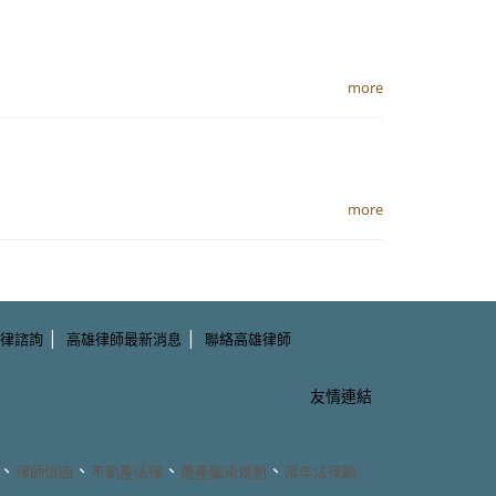
more
more
|
|
律諮詢
高雄律師最新消息
聯絡高雄律師
友情連結
、
、
、
、
律師信函
不動產法律
遺產繼承規劃
常年法律顧