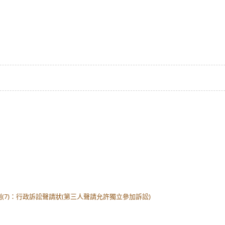
(7)：行政訴訟聲請狀(第三人聲請允許獨立參加訴訟)