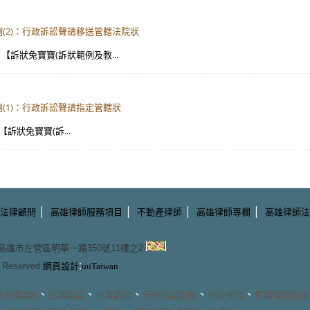
(2)：行政訴訟聲請移送管轄法院狀
：【訴狀兔寶寶(訴狀範例及教...
(1)：行政訴訟聲請指定管轄狀
【訴狀兔寶寶(訴...
|
|
|
|
法律顧問
高雄律師服務項目
不動產律師
高雄律師專欄
高雄律師法
3 高雄市左營區明華一路350號11樓之2
:
ts Reserved
網頁設計
uuTaiwan
、
、
、
、
、
的
法律諮詢
民事訴訟
刑事訴訟
行政訴訟訴願
保險理賠
撰寫存證信函