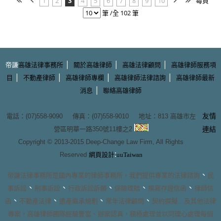
1
2
3
4
5
6
7
8
9
10
每頁
筆 /全 102 筆
|
|
|
帝謙
高雄法律事務所
關於高雄律師
高雄法律顧問
高雄律師服務項
|
|
|
|
目
不動產律師
高雄律師專欄
高雄律師法律諮詢
高雄律師最新
|
消息
聯絡高雄律師
友情
電話：(07)558-9090 傳真：(07)558-9010 地址：
813 高雄市左
營區明華一路350號11樓之2
連結
Copyright © 2013-2015
Deep-Change Law Firm
, All Rights
:
Reserved
網頁設計
uuTaiwan
、
帝謙法律事務所
是國內專業的
律師事務所
，我們提供專業的
法律諮詢
民
、
、
、
、
、
事訴訟
刑事訴訟
行政訴訟訴願
保險理賠
撰寫存證信函
律師信
、
、
、
、
函
不動產法律
遺產繼承規劃
常年法律顧問
契約撰擬
…及其他法律
專案，
高雄律師團隊
經驗豐富、辦案認真，積極處理並以同理心處理每個