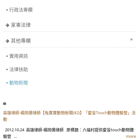
行政法專欄
家事法律
其他專欄
實用資訊
法律扶助
動物新聞
高雄律師-楊岡儒律師【兔寶寶動物新聞(82)】「愛盲Touch動物體驗營」活
動
2012.10.24 高雄律師-楊岡儒律師 原標題：六福村提供愛盲touch動物體
驗營 ...
more