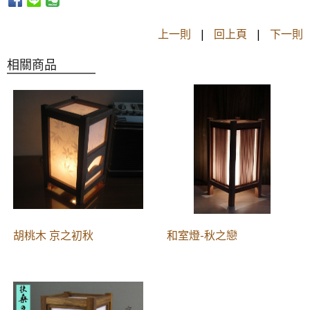
上一則
|
回上頁
|
下一則
相關商品
胡桃木 京之初秋
和室燈-秋之戀