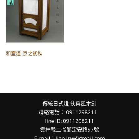
和室燈-京之初秋
傳統日式燈 扶桑風木創
聯絡電話： 0911298211
line ID: 0911298211
雲林縣二崙鄉
定
安路57號
E-mail：liao.lsw@gmail.com