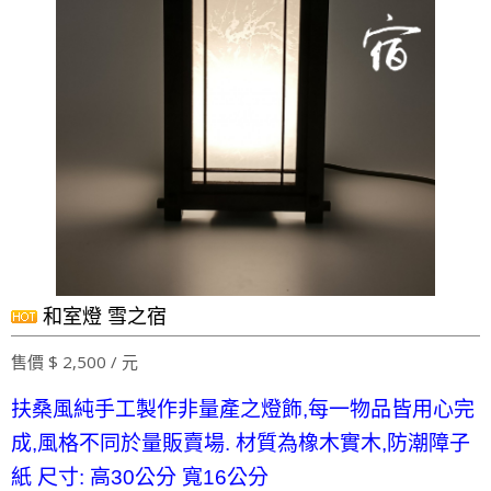
和室燈 雪之宿
售價 $ 2,500 / 元
扶桑風純手工製作非量產之燈飾,每一物品皆用心完
成,風格不同於量販賣場. 材質為橡木實木,防潮障子
紙 尺寸: 高30公分 寬16公分