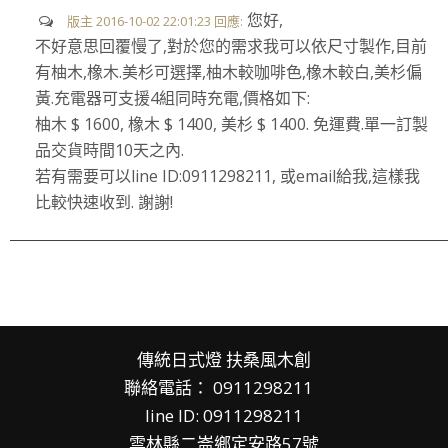
您好,
版主 2016-10-02 22:01:23 回應:
不好意思回覆慢了,對於您的需求我可以依尺寸製作,目前
有柚木,橡木.美杉可選擇,柚木較咖啡色,橡木較白,美杉偏
黃.充電器可支援4組同時充電,價格如下:
柚木 $ 1600, 橡木 $ 1400, 美杉 $ 1400. 免運費.單一訂製
品交貨時間10天之內.
若有需要可以line ID:0911298211, 或email給我,這樣我
比較快速收到. 謝謝!
傳統日式燈 扶桑風木創
聯絡電話： 0911298211
line ID: 0911298211
雲林縣二崙鄉
定
安路57號