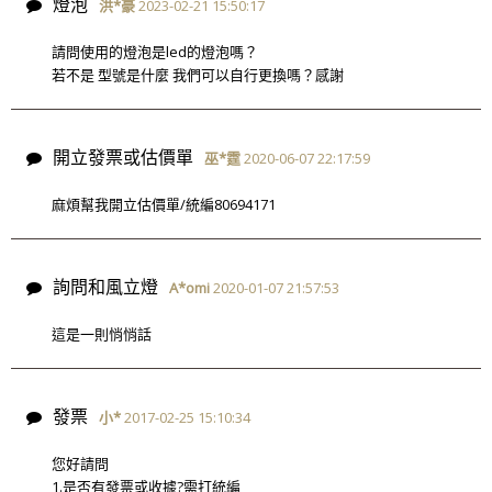
燈泡
洪*豪
2023-02-21 15:50:17
請問使用的燈泡是led的燈泡嗎？
若不是 型號是什麼 我們可以自行更換嗎？感謝
開立發票或估價單
巫*霆
2020-06-07 22:17:59
麻煩幫我開立估價單/統編80694171
詢問和風立燈
A*omi
2020-01-07 21:57:53
這是一則悄悄話
發票
小*
2017-02-25 15:10:34
您好請問
1.是否有發票或收據?需打統編