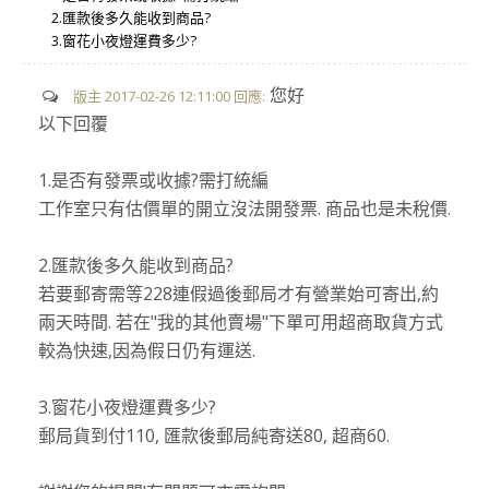
2.匯款後多久能收到商品?
3.窗花小夜燈運費多少?
您好
版主 2017-02-26 12:11:00 回應:
以下回覆
1.是否有發票或收據?需打統編
工作室只有估價單的開立沒法開發票. 商品也是未稅價.
2.匯款後多久能收到商品?
若要郵寄需等228連假過後郵局才有營業始可寄出,約
兩天時間. 若在"我的其他賣場"下單可用超商取貨方式
較為快速,因為假日仍有運送.
3.窗花小夜燈運費多少?
郵局貨到付110, 匯款後郵局純寄送80, 超商60.