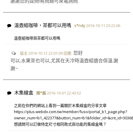
謝謝您的提問!有問題可來電詢問.
溫壺組咖啡，茶都可以用嗎
s*ndy
2016-10-11 23:22:06
溫壺組咖啡與茶都可以用嗎
您好
版主 2016-10-12 22:01:09 回應:
可以,水果茶也可以,尤其在天冷時溫壺組適合保溫.謝
謝~
木集線盒
陳*磊
2016-10-01 22:43:52
之前在你們的網站上看到一篇關於木集線盒的分享文章
https://plus.webdo.com.tw/member/fuso/portal_b1_page.php?
owner_num=b1_422377&button_num=b1&folder_id=&cnt_id=3036
想請問可以訂做特定尺寸相同款式與功能的集線盒嗎？