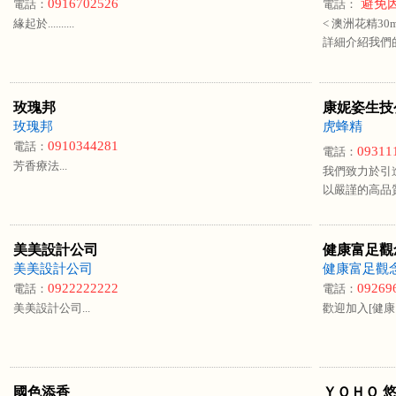
0916702526
避免因
電話：
電話：
緣起於..........
< 澳洲花精30
詳細介紹我們的.
玫瑰邦
康妮姿生技
玫瑰邦
虎蜂精
0910344281
電話：
09311
電話：
芳香療法...
我們致力於引
以嚴謹的高品
美美設計公司
健康富足觀
美美設計公司
健康富足觀
0922222222
09269
電話：
電話：
美美設計公司...
歡迎加入[健康
國色添香
ＹＯＨＯ 