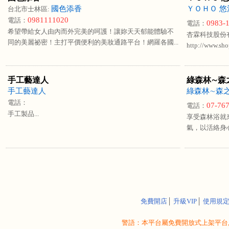
國色添香
ＹＯＨＯ 悠
台北市士林區:
0981111020
電話：
0983-
電話：
希望帶給女人由內而外完美的呵護！讓妳天天郁能體驗不
杏霖科技股份
同的美麗祕密！主打平價便利的美妝通路平台！網羅各國...
http://www.sho
手工藝達人
綠森林∼森
手工藝達人
綠森林∼森
電話：
07-76
電話：
手工製品...
享受森林浴就
氣，以活絡身心，
免費開店
│
升級VIP
│
使用規
警語：本平台屬免費開放式上架平台,