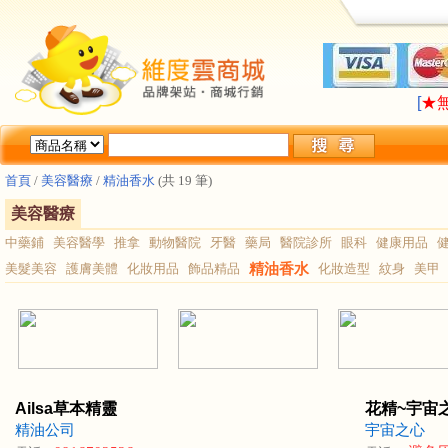
LA
[
★
LA
[
★
首頁
/
美容醫療
/
精油香水
(共 19 筆)
美容醫療
中藥鋪
美容醫學
推拿
動物醫院
牙醫
藥局
醫院診所
眼科
健康用品
美髮美容
護膚美體
化妝用品
飾品精品
精油香水
化妝造型
紋身
美甲
Ailsa草本精靈
花精~宇宙
精油公司
宇宙之心