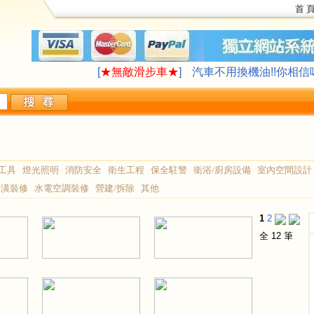
首 
LAVAZZA 咖啡機合作供應
∮旅遊住宿,創
[
★無敵滑步車★
]
汽車不用換機油!!你相信
LAVAZZA 咖啡機合作供應
∮旅遊住宿,創
[
★無敵滑步車★
]
汽車不用換機油!!你相信
工具
燈光照明
消防安全
衛生工程
保全駐警
衛浴/廚房設備
室內空間設計
裝潢裝修
水電空調裝修
營建/拆除
其他
1
2
全 12 筆