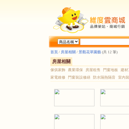
首頁
/
房屋相關
/
景觀花草園藝
(共 12 筆)
房屋相關
傢俱家飾
農業環保
房屋租售
門窗地板
建材
家電維修
門窗裝設修繕
防水隔熱隔音
室內