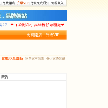
頁
免費開店
升級VIP
付款完成通知
管理登入
|
|
|
|
作你的生命故事∮
驚!老爸買了一艘遊艇
嗎??
❤白屋藝術村-高雄橋仔頭糖廠❤
作你的生命故事∮
驚!老爸買了一艘遊艇
免費開店
升級VIP
嗎??
❤白屋藝術村-高雄橋仔頭糖廠❤
景觀花草園藝
家務家事清潔
傢俱家飾裝修
廣告