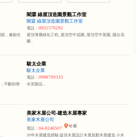
閣霖 綠屋頂造園景觀工作室
閣霖 綠屋頂造園景觀工作室
0931570292
電話：
穩固，兼顧生
屋頂薄層綠化工程_屋頂空中花園_屋頂空中菜園_陽台花
圃...
駿太企業
駿太企業
0988799333
電話：
証；不斷的努
水泥製品...
美家木屋公司-建造木屋專家
美家木屋公司
04-8246507
電話：
.
30年木屋建造經驗.提供木屋設計木屋規劃木屋建造.小木