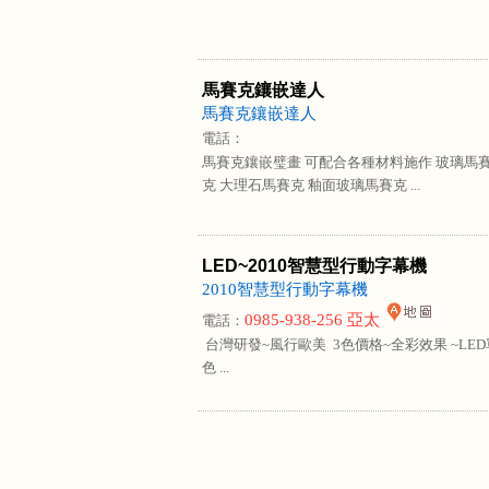
馬賽克鑲嵌達人
馬賽克鑲嵌達人
電話：
馬賽克鑲嵌璧畫 可配合各種材料施作 玻璃馬賽
克 大理石馬賽克 釉面玻璃馬賽克 ...
LED~2010智慧型行動字幕機
2010智慧型行動字幕機
0985-938-256 亞太
電話：
台灣研發~風行歐美 3色價格~全彩效果 ~LED
色 ...