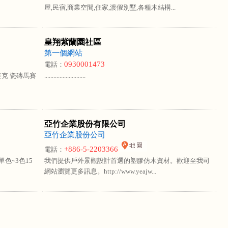
屋,民宿,商業空間,住家,渡假別墅,各種木結構...
皇翔紫蘭園社區
第一個網站
0930001473
電話：
克 瓷磚馬賽
...........................
亞竹企業股份有限公司
亞竹企業股份公司
+886-5-2203366
電話：
單色~3色15
我們提供戶外景觀設計首選的塑膠仿木資材。歡迎至我司
網站瀏覽更多訊息。http://www.yeajw...