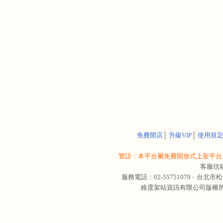
免費開店
│
升級VIP
│
使用規
警語：本平台屬免費開放式上架平台,
客服信
服務電話：02-55751079 ‧
台北市松
維度架站資訊有限公司版權所有 © 轉載必究