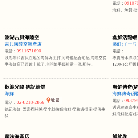
09107
電話：
海鮮、魚貨 批發
澎湖吉貝海陸空
鑫鮮活龍蝦
吉貝海陸空海產店
鑫鮮(ㄒ一ㄢ
0911671690
電話：
電話：
以澎湖和吉貝在地的海鮮為主打,同時也配合宅配,海陸空從
專賣潛水抓取
事海鮮店已經數十載了,老闆娘手藝相當一流,那時...
1200/1公斤
歡迎光臨 德記漁舖
海鮮傳奇(
海鮮
海鮮傳奇(網
09379
電話：
02-8218-2866
電話：
透過網路賣生
德记海鮮 因家裡關係 從小就接觸海鮮 從路邊攤 到提供生
鮮海鮮配送),
猛...
家味海產店
鮮魷卷