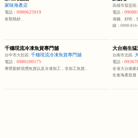
家味海產店
高雄市茄萣區
0980625919
09088
電話：
電話：
各類熱炒...
省錢、好吃，
線：0908-816-5
千穗現流冷凍魚貨專門舖
大台南生猛
千穗現流冷凍魚貨專門舖
台中市大肚區:
台南市北區:
0980200175
09367
電話：
電話：
專營新鮮現撈魚貨以及冷凍加工，非加工魚貨...
全省大台南家庭
生食海產批發，