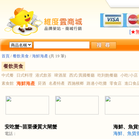
LA
[
★
LA
[
★
首頁
/
餐飲美食
/
海鮮海產
(共 19 筆)
餐飲美食
中式餐
日式料理
港式飲茶
啤酒屋
西式/異國餐廳
吃到飽餐廳
小吃/小店
素食館
海鮮海產
菸酒
名產特產
西施檳榔
路邊小吃攤
零食店
進口食
安吃蟹~苗栗優質大閘蟹
海鮮、魚貨
海鮮、魚貨
電話：