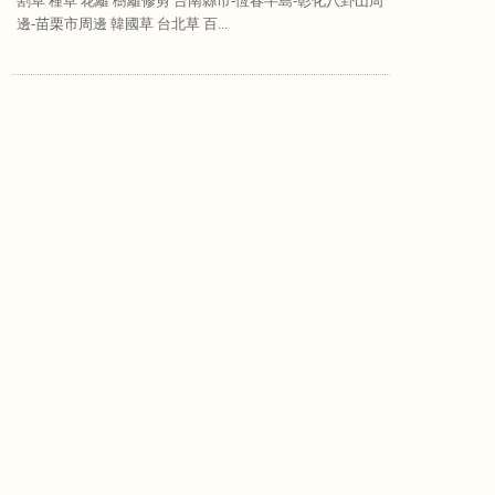
割草 種草 花籬 樹籬修剪 台南縣市-恆春半島-彰化八卦山周
邊-苗栗市周邊 韓國草 台北草 百...