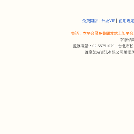
免費開店
│
升級VIP
│
使用規
警語：本平台屬免費開放式上架平台,
客服信
服務電話：02-55751079 ‧
台北市松
維度架站資訊有限公司版權所有 © 轉載必究