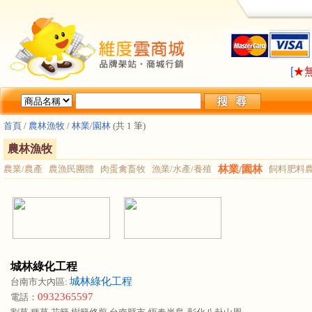
LA
[
★
LA
[
★
首頁
/
農林漁牧
/
林業/園林
(共 1 筆)
農林漁牧
農業/農產
農漁民團體
肉蛋禽畜牧
漁業/水產/養殖
林業/園林
飼料肥料
城林綠化工程
城林綠化工程
台南市大內區:
0932365597
電話：