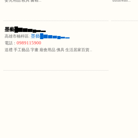
嬰兒用品.教具.書籍...
uutaiwan...
墨藝█▇▆▅▄▃▂
墨藝█▇▆▅▄▃▂
高雄市楠梓區:
0989115900
電話：
送禮 手工藝品 字畫 廟會用品 佛具 生活居家百貨...