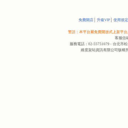
免費開店
│
升級VIP
│
使用規
警語：本平台屬免費開放式上架平台,
客服信
服務電話：02-55751079 ‧
台北市松
維度架站資訊有限公司版權所有 © 轉載必究