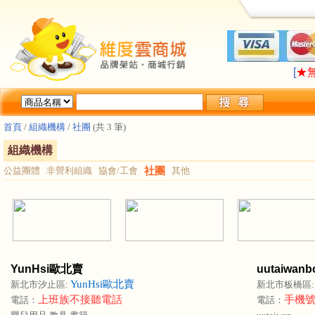
LA
[
★
LA
[
★
首頁
/
組織機構
/
社團
(共 3 筆)
組織機構
公益團體
非營利組織
協會/工會
社團
其他
YunHsi歐北賣
uutaiwanb
YunHsi歐北賣
新北市汐止區:
新北市板橋區
上班族不接聽電話
手機
電話：
電話：