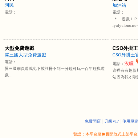
阿民
加油站
電話：
電話：
˙＊ 遊戲ＩＰ：s
iyuiyuiouo.no-i
大型免費遊戲
CSO外掛
翼三國大型免費遊戲
CSO外掛王
電話：
沒喔
電話：
翼三國網頁遊戲免下載註冊不到一分鐘可玩一百年經典遊
這裡有有趣影片
戲...
站因為我才剛創
免費開店
│
升級VIP
│
使用規
警語：本平台屬免費開放式上架平台,