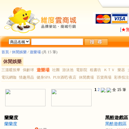
LA
[
★
LA
[
★
首頁
/
休閒娛樂
/
遊樂場
(共 15 筆)
休閒娛樂
三溫暖按摩
保齡球
遊樂場
社團
游泳池
電影院
租書坊
ＫＴＶ
樂器
電玩網咖
情趣用品
健身SPA
PUB酒吧/夜店
休閒農場
百貨商場
彩券投注
1
2
全 15 筆
蘭蘭度
黑酷遊戲區
蘭蘭度
黑酷遊戲區