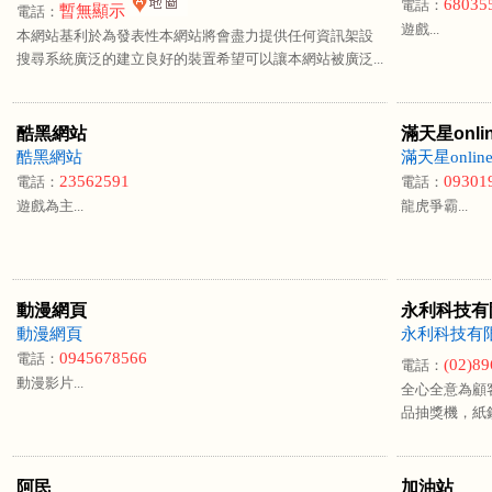
68035
電話：
暫無顯示
電話：
遊戲...
本網站基利於為發表性本網站將會盡力提供任何資訊架設
搜尋系統廣泛的建立良好的裝置希望可以讓本網站被廣泛...
酷黑網站
滿天星onl
酷黑網站
滿天星onli
23562591
09301
電話：
電話：
遊戲為主...
龍虎爭霸...
動漫網頁
永利科技有
動漫網頁
永利科技有
0945678566
電話：
(02)8
電話：
動漫影片...
全心全意為顧客
品抽獎機，紙鈔
阿民
加油站