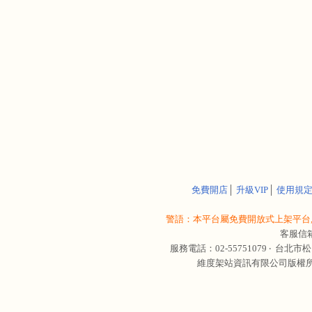
免費開店
│
升級VIP
│
使用規
警語：本平台屬免費開放式上架平台,
客服信
服務電話：02-55751079 ‧
台北市松
維度架站資訊有限公司版權所有 © 轉載必究