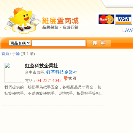
LA
[
★
LA
[
★
首頁
/
手輪
(共 1 筆)
虹荃科技企業社
虹荃科技企業社
台中市西區:
04-23714042
電話：
我們提供的一般把手為把手五金，各種產品尺寸齊全，包
括旋轉把手、不銹鋼旋轉把手、U型把手、折疊把手等相...