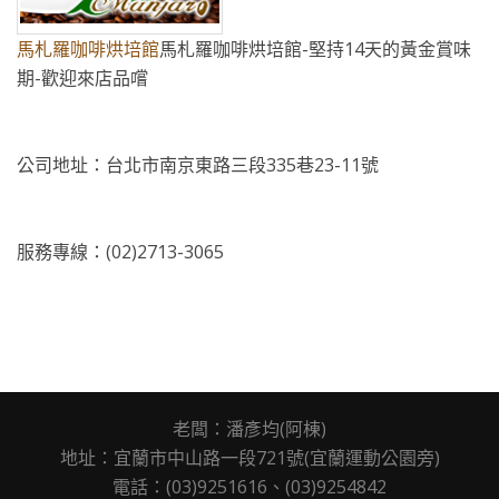
馬札羅咖啡烘培館
馬札羅咖啡烘培館-堅持14天的黃金賞味
期-歡迎來店品嚐
公司地址：台北市南京東路三段335巷23-11號
服務專線：(02)2713-3065
老闆：潘彥均(阿棟)
地址：宜蘭市中山路一段721號(宜蘭運動公園旁)
電話：(03)9251616、(03)9
254842