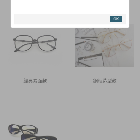
持續更新新款，優惠不等人千萬不要錯過了 !!
活動快閃~即刻起消費滿$500
有效減少藍光刺激，減緩眼睛酸澀、疲勞
免運哦
OK
購買眼鏡附贈眼鏡布及眼鏡袋
提供商店批發，亦有眼鏡架等等可供
參考
經典素面款
銅框造型款