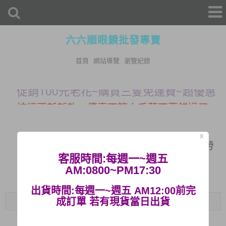
六六順眼鏡批發專賣
首頁
網站導覽
瀏覽紀錄
促銷100元老花~購買三隻免運費~超優惠
持續更新新款，優惠不等人千萬不要錯過了 !!
活動快閃~即刻起消費滿$500
免運哦
X
濾藍光鏡片專區｜3C族減緩眼睛疲勞
購買眼鏡附贈眼鏡布及眼鏡袋
客服時間:每週一~週五
AM:0800~PM17:30
提供商店批發，亦有眼鏡架等等可供
參考
出貨時間:每週一~週五 AM12:00前完
Menu
成訂單 若有現貨當日出貨
促銷100元老花~購買三隻免運費~超優惠
• 濾藍光鏡片 •