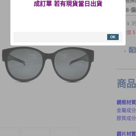
可直接配戴在眼鏡上，不需要脫掉
提供商店批
成訂單 若有現貨當日出貨
7118
3
售價 $
$
特惠價
OK
配
商品
鏡框材質
金屬成分
膠質成分
鏡片材質