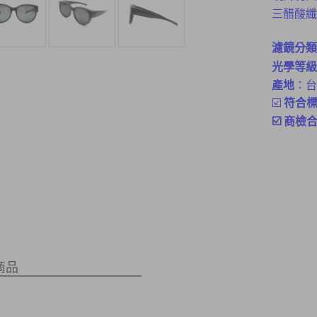
三醋酸纖維
濾鏡分類
光學等級
產地
：台
☑️
符合標準
☑️ 商檢
商品