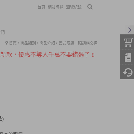
首頁
網站導覽
瀏覽紀錄
我們
0元老花~購買三隻免運費~超優惠
首頁
商品類別
商品介紹
套式眼鏡｜眼鏡族必備
新款，優惠不等人千萬不要錯過了 !!
刻起消費滿$500免運哦
購買眼鏡附贈眼鏡布及眼鏡袋
發，亦有眼鏡架等等可供參考
0元老花~購買三隻免運費~超優惠
新款，優惠不等人千萬不要錯過了 !!
刻起消費滿$500免運哦
)
購買眼鏡附贈眼鏡布及眼鏡袋