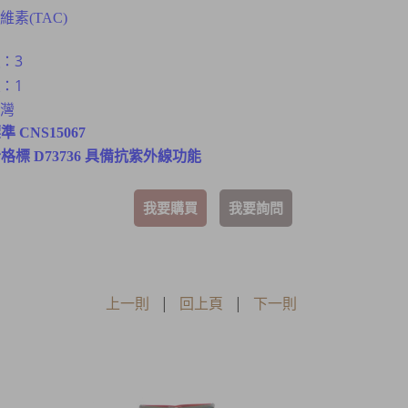
素(TAC)
：3
：1
灣
 CNS15067
合格標 D73736 具備抗紫外線功能
我要購買
我要詢問
上一則
|
回上頁
|
下一則