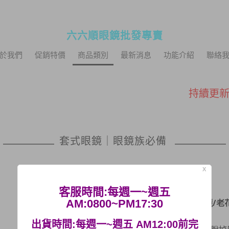
六六順眼鏡批發專賣
於我們
促銷特價
商品類別
最新消息
功能介紹
聯絡
促銷10
持續更新
活動快閃~即
套式眼鏡｜眼鏡族必備
提供商店批
促銷10
X
持續更新
客服時間:每週一~週五
活動快閃~即
AM:0800~PM17:30
眼鏡配戴族必備(眼鏡/老花
出貨時間:每週一~週五 AM12:00前完