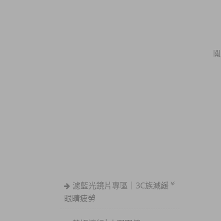
關
濾藍光鏡片專區｜3C族減緩
眼睛疲勞