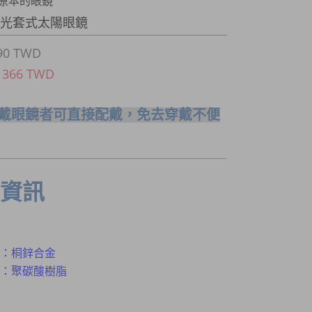
原本的眼鏡
發，亦有眼鏡架等等可供參考
-偏光套式太陽眼鏡
90 TWD
 366 TWD
戴眼鏡者可直接配戴，免去穿戴不便
資訊
：桐鋅合金
：聚碳酸樹脂