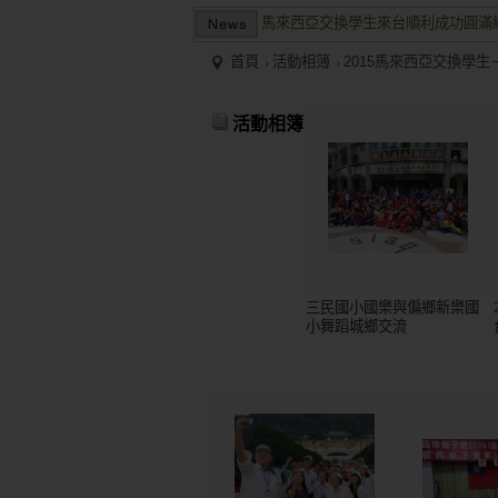
馬來西亞交換學生來台順利成功圓滿
兩岸商業投資考察團於大陸多地受到
首頁
活動相簿
2015馬來西亞交換學
2015/12關懷偏鄉小學，物資順利送
馬來西亞交換學生來台順利成功圓滿
活動相簿
兩岸商業投資考察團於大陸多地受到
三民國小國樂與偏鄉新樂國
小舞蹈城鄉交流