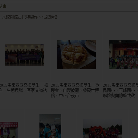
結束
盛大歡迎並且已有多個項目落地、對接
生－水餃與蝶古巴特製作、化妝晚會
達。
結束
盛大歡迎並且已有多個項目落地、對接
2015馬來西亞交換學生 －抵
2015馬來西亞交換學生－歡
2015馬來西亞交換
台、生態農場、客家文物館
迎會、自製披薩、參觀世博
民國小、玉峰國小
館、中正台夜市
聯誼與向總監致敬