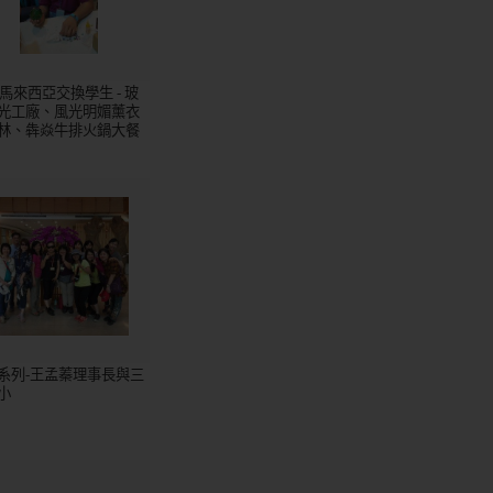
5馬來西亞交換學生 - 玻
光工廠、風光明媚薰衣
林、犇焱牛排火鍋大餐
系列-王孟蓁理事長與三
小