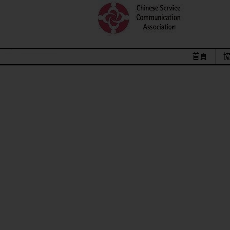
首頁
2015/12關懷偏鄉小學，物資順利送