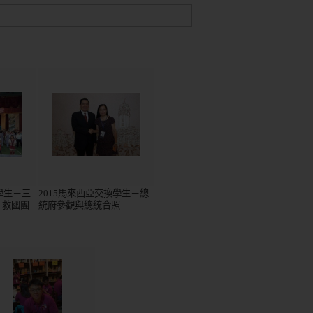
學生－三
2015馬來西亞交換學生－總
、救國團
統府參觀與總統合照