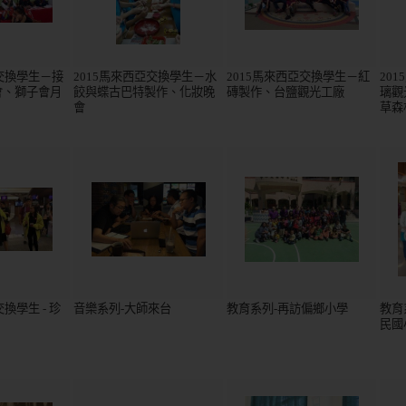
亞交換學生－接
2015馬來西亞交換學生－水
2015馬來西亞交換學生－紅
201
會、獅子會月
餃與蝶古巴特製作、化妝晚
磚製作、台鹽觀光工廠
璃觀
會
草森
換學生 - 珍
音樂系列-大師來台
教育系列-再訪偏鄉小學
教育
民國