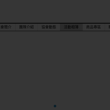
協會簡介
團隊介紹
協會動態
活動相簿
商品專區
達。