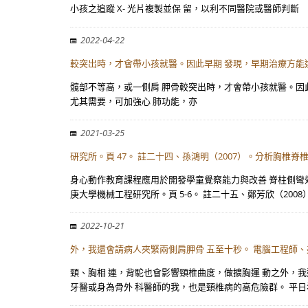
小孩之追蹤 X- 光片複製並保 留，以利不同醫院或醫師判斷
2022-04-22
較突出時，才會帶小孩就醫。因此早期 發現，早期治療方能
髖部不等高，或一側肩 胛骨較突出時，才會帶小孩就醫。因此早期 
尤其需要，可加強心 肺功能，亦
2021-03-25
研究所。頁 47。 註二十四、孫鴻明（2007）。分析胸椎脊
身心動作教育課程應用於開發學童覺察能力與改善 脊柱側彎效
庚大學機械工程研究所。頁 5-6。 註二十五、鄭芳欣（2008
2022-10-21
外，我還會請病人夾緊兩側肩胛骨 五至十秒。 電腦工程師、
頸、胸相 連，背駝也會影響頸椎曲度，做擴胸運 動之外，我
牙醫或身為骨外 科醫師的我，也是頸椎病的高危險群。 平日