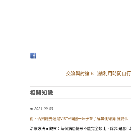
交流與討論 B（請利用時間自行至化
相關知識
2021-09-03
術，否則應先追蹤VISTA頸圈一陣子並了解其側彎角 度變化
治療方法 ● 觀察：每個病患情形不能完全類比，除非 是惡