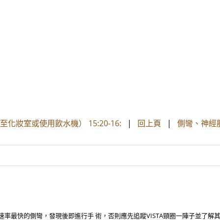
妝室或使用飲水機） 15:20-16:
|
回上頁
|
側彎、神經
化速率最快的側彎，發現後即進行手 術，否則應先追蹤VISTA頸圈一陣子並了解