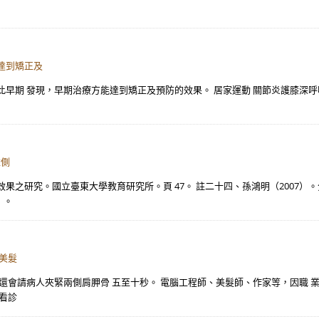
達到矯正及
發現，早期治療方能達到矯正及預防的效果。 居家運動 關節炎護膝深呼吸運動(Deep 
椎側
果之研究。國立臺東大學教育研究所。頁 47。 註二十四、孫鴻明（2007）
）。
美髮
還會請病人夾緊兩側肩胛骨 五至十秒。 電腦工程師、美髮師、作家等，因職 
看診