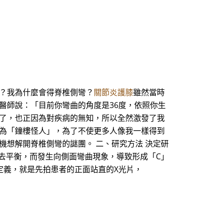
我？我為什麼會得脊椎側彎？
關節炎護膝
雖然當時
醫師說：「目前你彎曲的角度是36度，依照你生
亂了，也正因為對疾病的無知，所以全然激發了我
視為「鐘樓怪人」，為了不使更多人像我一樣得到
機想解開脊椎側彎的謎團。 二、研究方法 決定研
失去平衡，而發生向側面彎曲現象，導致形成「C」
定義，就是先拍患者的正面站直的X光片，