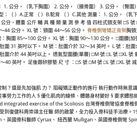
測量： 1. 公分，（乳下胸圍） 2. 公分，（腸骨圍） 3. 公分，（
背型：（ ）A.正常 （ ）B.駝背 （ ）C.其他 測量： 1. 公分，
體重 公斤 輔 具 種 類 量 測 參 考 值 四柱式頸支架 □S 號 □M 
～44 公分。 XL 號：頸圍 44～56 公分。
脊椎側彎矯正背架
胸頸支
號：胸圍 85～100 公分。 XL 號：胸圍 90～130 公分。 □圍腰(加強
 號：肚圍 31 英吋以下。 M 號：肚圍介於 32～34 英吋。 L 號：肚圍
：肚圍介於 44 英吋以上。 透氣型圍腰(單層) □M 號 □L 號 □XL 
40 英吋。 足後跟矽膠墊 尺 寸 ：□S 號 □M 號 □L 號 □XL 號
力量控制？還是先加強肌 力？ 阻礙矯正動作的進行 執行動作時無意
§ 從事勞力工作的人 § 優化肌肉的線條、體骼身材變好 § 要求體態
and integrated exercise of the Scoliosis 台灣
健科周崇頌主任醫 師的啟蒙，全力投入骨科徒手治療。1995 年赴美國加
n、英國骨科醫師 Cyriax、 紐西蘭 Mulligan、英國脊椎側彎 Sp