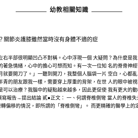
幼教相關知識
？關節炎護膝雖然當時沒有身體不適的症
左右半部很明顯凹凸不對稱。心中浮現一個 大疑問？為什麼是
的著急情緒，心中的擔心可想而知。有一次一位知 名的脊骨神經
月就要開刀了。」一聽到開刀，我整個人腦袋一片 空白，心都
年青的朋友跟我一樣，需要穿上厚重的背架，在世 人的眼中被
是可以治療？我腦中的疑點越來越多，因此更促使 我有更大的動
寫報告→提出結論 貳●正文： 一、何謂脊椎側彎 當人的脊椎
旋轉偏移的情況，即所謂的「脊椎側彎」。 而更精確的醫學上的