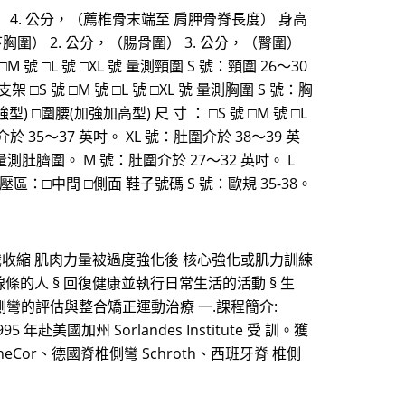
臀圍） 4. 公分，（薦椎骨末端至 肩胛骨脊長度） 身高
（乳下胸圍） 2. 公分，（腸骨圍） 3. 公分，（臀圍）
號 □L 號 □XL 號 量測頸圍 S 號：頸圍 26～30
架 □S 號 □M 號 □L 號 □XL 號 量測胸圍 S 號：胸
型) □圍腰(加強加高型) 尺 寸 ： □S 號 □M 號 □L
介於 35～37 英吋。 XL 號：肚圍介於 38～39 英
號 量測肚臍圍。 M 號：肚圍介於 27～32 英吋。 L
 減壓區：□中間 □側面 鞋子號碼 S 號：歐規 35-38。
識收縮 肌肉力量被過度強化後 核心強化或肌力訓練
線條的人 § 回復健康並執行日常生活的活動 § 生
脊椎側彎協會脊椎側彎的評估與整合矯正運動治療 一.課程簡介:
州 Sorlandes Institute 受 訓。獲
ineCor、德國脊椎側彎 Schroth、西班牙脊 椎側