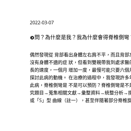
2022-03-07
問？為什麼是我？我為什麼會得脊椎側彎
偶然發現從 背部看出身體左右肩不平，而且背部
沒有身體不適的症 狀，但看到雙親帶我到處求醫
長的速度，一個月 增加一度，最慢可能只要六個
探討此病的動機。 在治療的過程中，我發現許多
此病，脊椎側彎是 不是可以預防？脊椎側彎是不
究題目→蒐集相關文獻→彙整資料→統整分析→撰
或「S」型 曲線（註一），甚至伴隨著部分脊椎