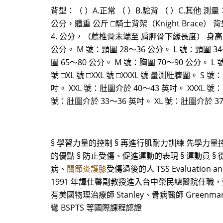
背型：（ ）A.正常 （ ）B.駝背 （ ）C.其他 
公分，體重 公斤 □騎士背架（Knight Brace） 
4. 公分，（薦椎骨末端至 肩胛骨下緣長度） 身高 公分，
公分。 M 號：頸圍 28～36 公分。 L 號：頸圍 34
圍 65～80 公分。 M 號：胸圍 70～90 公分。 L 
號 □XL 號 □XXL 號 □XXXL 號 量測肚臍圍。 S
吋。 XXL 號：肚圍介於 40～43 英吋。 XXXL 號
號：肚圍介於 33～36 英吋。 XL 號：肚圍介於 37～
§ 學習力量的控制 § 再進行肌耐力訓練 先學
的優點 § 防止受傷、促進運動的表現 § 運動員 
病、
關節炎護膝
受傷過後的人 TSS Evaluation 
1991 年譚仕馨副教授進入台中榮民總醫院任職，受到復
有美國物理治療師 Stanley、骨病醫師 Greenma
彎 BSPTS 等國際課程認證