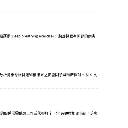
breathing exercise)： 胸部擴張有問題的病患
。分析胸椎脊椎側彎術後結果之影響因子與臨床探討。 私立長
業的關係常需低頭工作或伏案打字，常 有頸椎相關毛病。許多