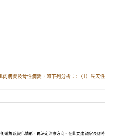
肌肉病變及骨性病變，如下列分析：: （1）先天性
其側彎角 度變化情形，再決定治療方向。在此要建 議家長應將