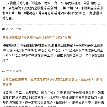
八 摺疊式助行器（附座板、烤漆） 台 二年 榮民服務處、榮譽國民 之
家、各級榮院 具效期內之肢體障礙(新制 ICF 第 七類 05)、平衡機能障礙(新
制 ICF 第二類 03)證明者，得以身心障礙 證明正本替代診斷書。 九 摺疊式
助行器(
2022-07-01
曲線回復運動 §每晚睡前在床上靜躺 20 分鐘 §可用
§需透過適當的活動來促進椎間盤代謝 曲線回復運動 §每晚睡前在床上靜躺
20 分鐘 §可用毛巾捲捲成 20 公分及 15 公分 § 20 公分厚毛巾捲放在肚臍正
下方 § 15 公分厚毛巾捲放在肩膀上 方，頸椎下方的位置 該用力？還是該放
鬆？
2021-05-29
百多位頸椎病患者，臨床成效有超 過八成以上的滿意度。由此可見，頸椎
病即使
追蹤個 人自二○○九年來以「融合手術」治療 的兩百多位頸椎病患者，臨床
成效有超 過八成以上的滿意度。由此可見，頸椎 病即使嚴重到要動刀，病
友們切勿驚 慌，但一定要和醫師配合，做階段性、 漸進式的治療。 頸椎病