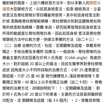
輻射線的傷害。 上述六種檢測方法中，如以多數人的
關節炎
護膝
大型篩檢方式，以前屈身檢查法、鉛垂 線檢測法、立姿
檢查法及脊柱側彎計等四種最常使用。其中前屈身檢查法對
於檢 查胸椎脊柱側彎較精確，脊柱側彎計則對這腰椎脊柱倒
彎的檢查較為精確。整體 來說，研究結果發現前屈身檢查法
所得的敏感度比脊柱側彎計高，因此前屈身檢 查法是脊柱側
彎篩檢方法中比較方便、快速又準確的方法（註二十三）。
（二）治療 治療的方式，包括：定期觀察及追蹤、穿戴背架
矯正、手術治療及多種附 加療法。一般說來，脊柱側彎的治
療最主要的決定因素在於柯卜氏角度（Cobb angle）角度的
大小。對於超過 20 度以上的看法，目前在醫學界對脊柱側彎
症狀 因角度大小不同所採取的治療方式：小於 25 度需要定
期追蹤，介於 25 度 40 度 現代鐘樓怪人-淺談脊椎側彎 5 穿
戴矯正背架，40 度以上以手術矯正治療（註二十四）。 脊椎
側彎的治療方式，詳細說明如下： 1、定期觀察及追蹤： 對
於柯卜氏角小於 20 度以下的患者，主要的方法就是與醫師密
切配合、定 期觀察及追蹤（每 3-6 個月）。 2、穿戴背架矯