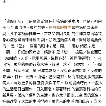
正：
「望聞問切」，是醫師 診斷任何疾病的基本功，也是老祖宗
千百 年來流傳下來的智慧。
醫療護腕推薦
頸椎病的臨床表
現，多半繁複而非專一，常常又會因長期 的生理異常而導致
身心症或是自律神經失 調。診治這類病人時，醫師最需要做
的， 是「望」：關愛的眼神；是「聞」：用心 傾聽；是
「問」：詳細詢問病史；絕對不 是「切」：檢驗／檢查而已
（如抽血、X 光、電腦斷層、磁振造影、神經傳導等）。 只
可惜，現今的醫療行為求快（效率）求 利（效益），「不聞
不問，只切不望」早 已成為常態。沒有正確的診斷，反覆的
吃 藥、打針、檢查、復健、甚至開刀，反而 製造更多的病與
病人，導致更多的醫療浪 費與不幸。 以前農業時代，一般人
的生活是日出而作、日入而息，隨著時代 的變遷及科技的日
新月異，帶來了便利的生活，也造就了很多3C產 品的誕生，
進而改變了大眾的生活型態。現代人的生活也因此有了重 大