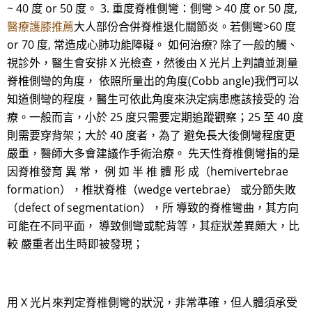
~ 40 度 or 50 度。 3. 重度脊椎側彎：側彎 > 40 度 or 50 度,
醫療護膝推薦
大人部份合併脊椎退化關節炎。若側彎>60 度
or 70 度, 常造成心肺功能障礙。 如何治療? 除了一般的觸、
視診外，醫生會安排 X 光檢查，然後由 X 光片上判讀並測量
脊椎側彎的角度， 依照所量出的角度(Cobb angle)我們可以
知道側彎的程度，醫生可依此角度來決定病患應該接受的 治
療。一般而言，小於 25 度只需要定期追蹤觀察；25 至 40 度
則需要穿背架；大於 40 度者，為了 避免長大後側彎程度更
嚴重，醫師大多會建議作手術治療。 先天性脊椎側彎指的是
因脊椎發育 異 常， 例 如 半 椎 體 形 成（hemivertebrae
formation），椎狀脊椎（wedge vertebrae） 或分節失敗
（defect of segmentation），所 導致的脊椎彎曲，其方向
可能在不同平面， 導致側彎或駝背等，其症狀差異頗大，比
較 嚴重者出生時即被發現；
用 X 光片來判定脊椎側彎的狀況，非常準確，但人體須承受