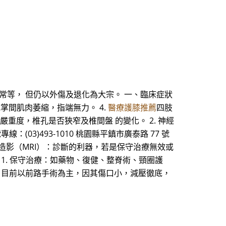
常等， 但仍以外傷及退化為大宗。 一、臨床症狀
或掌間肌肉萎縮，指端無力。 4.
醫療護膝推薦
四肢
嚴重度，椎孔是否狹窄及椎間盤 的變化。 2. 神經
(03)493-1010 桃園縣平鎮市廣泰路 77 號
磁共振造影（MRI）：診斷的利器，若是保守治療無效或
1. 保守治療：如藥物、復健、整脊術、頸圈護
路，目前以前路手術為主，因其傷口小，減壓徹底，