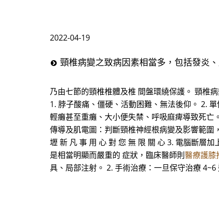
2022-04-19
頸椎病變之致病因素相當多，包括發炎、
乃由七節的頸椎椎體及椎 間盤環繞保護。 頸椎
1. 脖子酸痛、僵硬、活動困難、無法後仰。 2.
輕癱甚至重癱、大小便失禁、呼吸麻痺導致死亡。 二
傳導及肌電圖：判斷頸椎神經根病變及影響範圍，以便與周
壢 新 凡 事 用 心 對 您 無 限 關 心 3.
是相當明顯而嚴重的 症狀，臨床醫師則
醫療護膝
具、局部注射。 2. 手術治療：一旦保守治療 