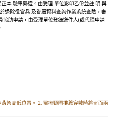
明正本 驗畢歸還。由受理 單位影印乙份並註 明 與
單位於退除役官兵 及眷屬資料查詢作業系統查驗，審
員協助申請，由受理單位登錄送件人(或代理申請
。
背架高低位置。 2. 醫療頸圈推薦穿戴時將背面兩