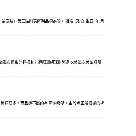
」第三點附表所列品項為限。 姓名: 男/女 生日: 年 月
波隔離布拇指外翻拇趾外翻眼罩網球肘緊身衣美塑衣美塑褲肌
種類很多，而且還不斷的有 新的發明。由於矯正所根據的學