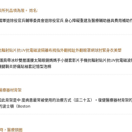
所列品項為限。 姓名:
軍退除役官兵輔導委員會退除役官兵 身心障礙重建及醫療輔助器具費用補助作業要點
抗輻射貼片抗UV抗電磁波隔離布拇指外翻拇趾外翻眼罩網球肘緊身衣美塑
紗護肩帶冰紗雙層護腰太陽眼鏡媽媽手小腿套影片手機抗輻射貼片抗UV抗電磁
襪腱鞘炎舒痛貼袖套記憶型泡棉
醫療器材背架
此背架是中 度病患最常被使用的治療方式（註二十五）。復健醫療器材背架的
士頓（Boston
適時，醫療頸圈