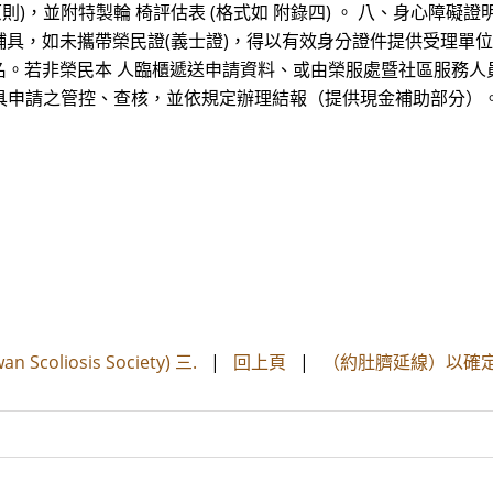
則)，並附特製輪 椅評估表 (格式如 附錄四) 。 八、身心障礙證
辦醫療輔具，如未攜帶榮民證(義士證)，得以有效身分證件提供受理
。若非榮民本 人臨櫃遞送申請資料、或由榮服處暨社區服務人
行輔具申請之管控、查核，並依規定辦理結報（提供現金補助部分）
 Scoliosis Society) 三.
|
回上頁
|
（約肚臍延線）以確定