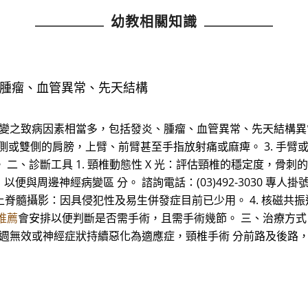
幼教相關知識
腫瘤、血管異常、先天結構
病變之致病因素相當多，包括發炎、腫瘤、血管異常、先天結構異
 單側或雙側的肩膀，上臂、前臂甚至手指放射痛或麻痺。 3. 手臂
、診斷工具 1. 頸椎動態性 X 光：評估頸椎的穩定度，骨刺的
邊神經病變區 分。 諮詢電話：(03)492-3030 專人掛號專線：
 電腦斷層加上脊髓攝影：因具侵犯性及易生併發症目前已少用。 4. 核
推薦
會安排以便判斷是否需手術，且需手術幾節。 三、治療方式 
4~6 週無效或神經症狀持續惡化為適應症，頸椎手術 分前路及後