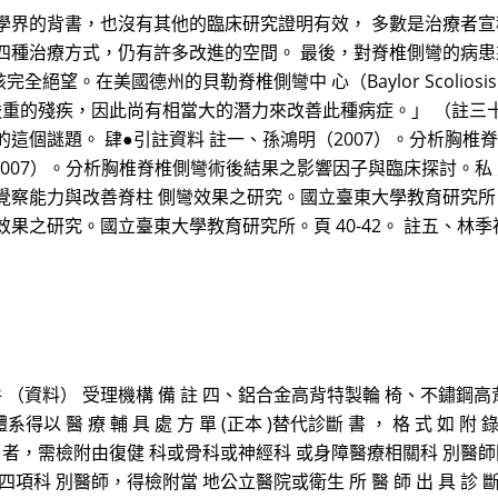
學界的背書，也沒有其他的臨床研究證明有效， 多數是治療者
四種治療方式，仍有許多改進的空間。 最後，對脊椎側彎的病
全絕望。在美國德州的貝勒脊椎側彎中 心（Baylor Scoliosis C
相當嚴重的殘疾，因此尚有相當大的潛力來改善此種病症。」 （註
這個謎題。 肆●引註資料 註一、孫鴻明（2007）。分析胸椎
2007）。分析胸椎脊椎側彎術後結果之影響因子與臨床探討。私 
覺察能力與改善脊柱 側彎效果之研究。國立臺東大學教育研究所。頁
果之研究。國立臺東大學教育研究所。頁 40-42。 註五、林季
件 （資料） 受理機構 備 註 四、鋁合金高背特製輪 椅、不鏽鋼
得以 醫 療 輔 具 處 方 單 (正本 )替代診斷 書 ， 格 式 如 附 
 者，需檢附由復健 科或骨科或神經科 或身障醫療相關科 別醫師
項科 別醫師，得檢附當 地公立醫院或衛生 所 醫 師 出 具 診 