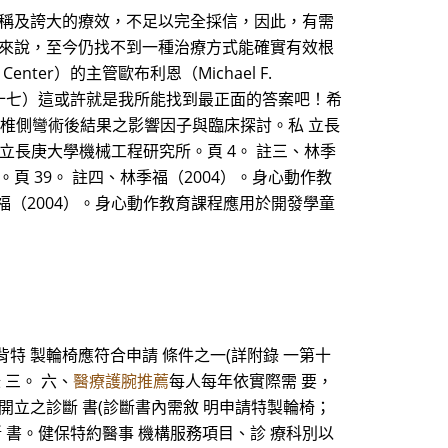
宣稱及誇大的療效，不足以完全採信，因此，有需
患來說，至今仍找不到一種治療方式能確實有效根
enter）的主管歐布利恩（Michael F.
三十七）這或許就是我所能找到最正面的答案吧！希
脊椎側彎術後結果之影響因子與臨床探討。私 立長
立長庚大學機械工程研究所。頁 4。 註三、林季
 39。 註四、林季福（2004）。身心動作教
福（2004）。身心動作教育課程應用於開發學童
高背特 製輪椅應符合申請 條件之一(詳附錄 一第十
錄 三。 六、
醫療護腕推薦
每人每年依實際需 要，
開立之診斷 書(診斷書內需敘 明申請特製輪椅；
斷 書。健保特約醫事 機構服務項目、診 療科別以