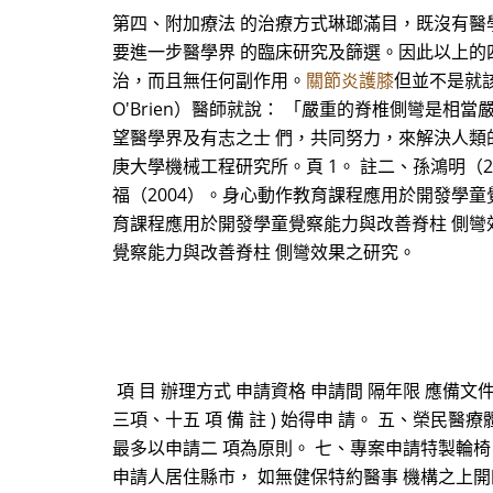
第四、附加療法 的治療方式琳瑯滿目，既沒有醫
要進一步醫學界 的臨床研究及篩選。因此以上的
治，而且無任何副作用。
關節炎護膝
但並不是就該完
O'Brien）醫師就說： 「嚴重的脊椎側彎是
望醫學界及有志之士 們，共同努力，來解決人類的
庚大學機械工程研究所。頁 1。 註二、孫鴻明（
福（2004）。身心動作教育課程應用於開發學童
育課程應用於開發學童覺察能力與改善脊柱 側彎效
覺察能力與改善脊柱 側彎效果之研究。
項 目 辦理方式 申請資格 申請間 隔年限 應備文
三項、十五 項 備 註 ) 始得申 請。 五、榮民醫療體系
最多以申請二 項為原則。 七、專案申請特製輪椅
申請人居住縣市， 如無健保特約醫事 機構之上開四