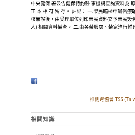
中央健保 署公告健保特約醫 事機構查詢資料為 原
正 本 相 符 留 存。 註記： 一.榮民臨櫃申
核無誤後，由受理單位列印榮民資料交予榮民簽名
人) 相關資料備查。 二.由各榮服處、榮家進
椎側彎協會 TSS (Taiwan
相關知識