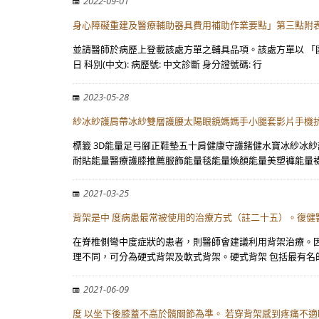
2022-09-01
身心障礙重建及醫療輔助器具費用補助作業要點」第三點附表
並請醫師於病歷上登載該處方單之輔具品項。該處方單以 「國
日 科別(中文): 病歷號: 中文診斷 身分證號碼: 行
2023-05-28
紗冰紗護肩帶冰紗雙層護腰太陽眼鏡媽媽手小腿套影片手機
標籤 3D能量足弓腳正鞋墊五十肩健康守護鍺健水寶冰紗冰
耐貼能量醫療護膝推薦服飾能量毯能量煥顏能量美塑褲能量
2021-03-25
背架是中 度病患最常被使用的治療方式（註二十五）。復健
在脊椎側彎中度症狀的患者，則醫師會建議利用背架治療。因
理不同，可分為硬式背架及軟式背架。硬式背架 包括最有名的波
2021-06-09
度 以坐下後膝蓋不高於髖關節為準。 若穿背架感到疼痛不