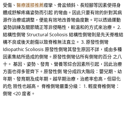
受傷、
醫療護膝推薦
痙攣、骨盆傾斜、長短腳等因素使得身
體成舒解疼痛姿勢而引起 的彎曲。因此只要有效的針對其病
源作治療或調整，便能有效地改善彎曲度數。可以透過運動
姿勢訓練及關節矯正等非侵略性，較溫和的方式來治療。 2.
結構性側彎 Structural Scoliosis 結構性側彎則是先天脊椎結
構不良或後天創傷以致脊椎無法直立。 3. 原發性側彎
Idiopathic Scoliosis 原發性側彎其發生原因不詳，或由多種
因素集結所造成的側彎。原發性側彎佔所有側彎的百分 之八
十。 基因、姿勢、發育、營養等綜合因素所引起，因此治療
方面也得多管齊下。原發性側 彎分成四大階段：嬰兒期、幼
年期、發育期及成年期。越早期治療，治癒率愈高，但惡化
的危 險性也越高。 脊椎側彎嚴重分級： 1. 輕度脊椎側彎：
側彎 <20 度者。