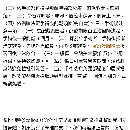
（二）依手術部位檢視鬍鬚與頸部皮膚，如毛髮太長應剃
薙。 （三）學習深呼吸、咳嗽、圓滾木翻身、側身上下床。
（四）依醫囑決定手術後配戴頸圈(需自費)。 三、手術後注
意事項： （一）需配戴頸圈者，配戴期限由主治醫師決定，
手術後一般約戴 3 個月。 （二）採前位手術者，手術後採漸
進式飲食，先吃冷流飲食，再換軟質飲食、
醫療護腕推薦
接
著回復正常飲食。 （三）一般傷口會貼美容膠(自費)，不用
拆線，保持乾燥即可。 （四）傷口引流管留置期間，注意翻
身時避免拉扯引流管。 （五）手術後避免頸部過度伸展或搖
頭，改變姿勢時需採取頭頸部維持一直 線， 圓滾木翻身方式
轉動軀體。
脊椎側彎(Scoliosis)簡介 什麼是脊椎側彎? 脊椎能幫助我們支
撐身體，如果沒有了脊椎的支持，我們就無法正常的平衡站