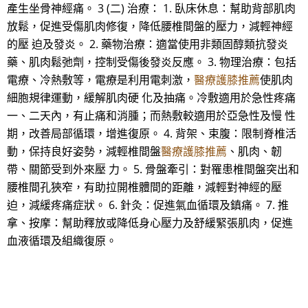
產生坐骨神經痛。 3 (二) 治療： 1. 臥床休息：幫助背部肌肉
放鬆，促進受傷肌肉修復，降低腰椎間盤的壓力，減輕神經
的壓 迫及發炎。 2. 藥物治療：適當使用非類固醇類抗發炎
藥、肌肉鬆弛劑，控制受傷後發炎反應。 3. 物理治療：包括
電療、冷熱敷等，電療是利用電刺激，
醫療護膝推薦
使肌肉
細胞規律運動，緩解肌肉硬 化及抽痛。冷敷適用於急性疼痛
一、二天內，有止痛和消腫；而熱敷較適用於亞急性及慢 性
期，改善局部循環，增進復原。 4. 背架、束腹：限制脊椎活
動，保持良好姿勢，減輕椎間盤
醫療護膝推薦
、肌肉、韌
帶、關節受到外來壓 力。 5. 骨盤牽引：對罹患椎間盤突出和
腰椎間孔狹窄，有助拉開椎體間的距離，減輕對神經的壓
迫，減緩疼痛症狀。 6. 針灸：促進氣血循環及鎮痛。 7. 推
拿、按摩：幫助釋放或降低身心壓力及舒緩緊張肌肉，促進
血液循環及組織復原。