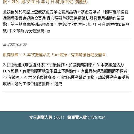
限。 姓名: 男/女 生日: 年 月 日 科別(中文): 病歷號:
並請醫師於病歷上登載該處方單之輔具品項。該處方單以 「國軍退除役官
兵輔導委員會退除役官兵 身心障礙重建及醫療輔助器具費用補助作業要
點」第三點附表所列品項為限。 姓名: 男/女 生日: 年 月 日 科別(中文): 病歷
號: 中文診斷 身分證號碼: 行
2021-03-09
肌肉訓練。 3. 本次搬運活力 Fun 鬆操，有關彎腰著地及垂直
2. (三)漸進式增強體能 於下班後操作，加強肌肉訓練。 3. 本次搬運活力
Fun 鬆操，有關彎腰著地及垂直上下跳動作，有坐骨神經及膝關節不適者
不 宜勉強。 4. 本次毛巾健身操，毛巾為運動輔助用物，請於運動完畢妥善
收納，避免工作中隨意批掛， 造成
今日瀏覽人數：
6011
總瀏覽人數：
4767034