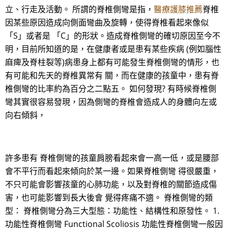
立、行走及活動。 所謂的脊椎側彎是指，
醫療護膝推薦
脊椎
因某些原因造成向側面彎曲及旋轉，使得脊椎看起來像似
「S」或者是 「C」的形狀。造成脊椎側彎的確切原因至今不
明，目前所知道的是，在健康者或是患有某些疾病 (例如腦性
麻痺及脊柱裂等)病患身上都有可能發生脊椎側彎的情形，也
有可能和先天的脊椎異常有 關，而在健康的孩童中，患有脊
椎側彎的比率約為百分之二點五。 如何發現? 有時候脊椎側
彎其實很容易發現，因為側彎的脊椎會造成人的身體向左或
向右傾斜，
許多患有 脊椎側彎的孩童肩膀看起來會一高一低，或是腰部
會不平行而看起來傾向於某一邊。如果脊椎側彎 得很嚴重，
不只可能會影響孩童的心肺功能，以及對脊椎的關節造成傷
害，也可能影響到長大後會 覺得疼痛不適。 脊椎側彎的類
型： 脊椎側彎分為三大型態：功能性、結構性和原發性。 1.
功能性脊椎側彎 Functional Scoliosis 功能性脊椎側彎一般因