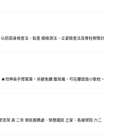
，以前屈身檢查法、鉛垂 線檢測法、立姿檢查法及脊柱側彎計
。 ★勿伸長手臂駕車，另避免腰 酸背痛，可在腰部放小軟枕。
節支架 具 二年 榮民服務處、榮譽國民 之家、各級榮院 六二