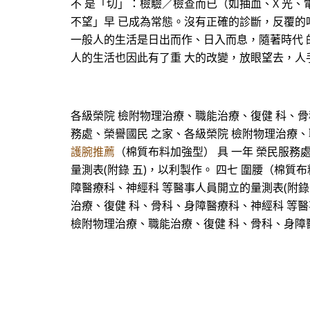
不 是「切」：檢驗／檢查而已（如抽血、X 光
不望」早 已成為常態。沒有正確的診斷，反覆的
一般人的生活是日出而作、日入而息，隨著時代 
人的生活也因此有了重 大的改變，放眼望去，人
各級榮院 檢附物理治療、職能治療、復健 科、骨科
務處、榮譽國民 之家、各級榮院 檢附物理治療、
護腕推薦
（棉質布料加強型） 具 一年 榮民服務
量測表(附錄 五)，以利製作。 四七 圍腰（棉質
障醫療科、神經科 等醫事人員開立的量測表(附錄 
治療、復健 科、骨科、身障醫療科、神經科 等醫事
檢附物理治療、職能治療、復健 科、骨科、身障醫療科、