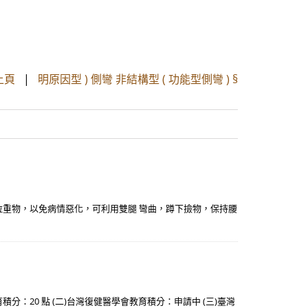
上頁
|
明原因型 ) 側彎 非結構型 ( 功能型側彎 ) §
、拉重物，以免病情惡化，可利用雙腿 彎曲，蹲下撿物，保持腰
分：20 點 (二)台灣復健醫學會教育積分：申請中 (三)臺灣