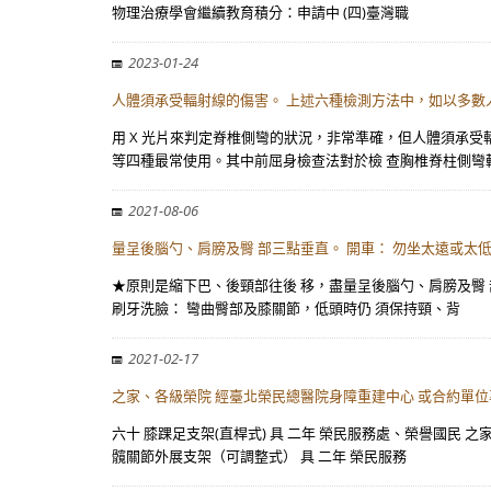
物理治療學會繼續教育積分：申請中 (四)臺灣職
2023-01-24
人體須承受輻射線的傷害。 上述六種檢測方法中，如以多數
用 X 光片來判定脊椎側彎的狀況，非常準確，但人體須承
等四種最常使用。其中前屈身檢查法對於檢 查胸椎脊柱側彎
2021-08-06
量呈後腦勺、肩膀及臀 部三點垂直。 開車： 勿坐太遠或太
★原則是縮下巴、後頸部往後 移，盡量呈後腦勺、肩膀及臀 
刷牙洗臉： 彎曲臀部及膝關節，低頭時仍 須保持頸、背
2021-02-17
之家、各級榮院 經臺北榮民總醫院身障重建中心 或合約單
六十 膝踝足支架(直桿式) 具 二年 榮民服務處、榮譽國民 
髖關節外展支架（可調整式） 具 二年 榮民服務