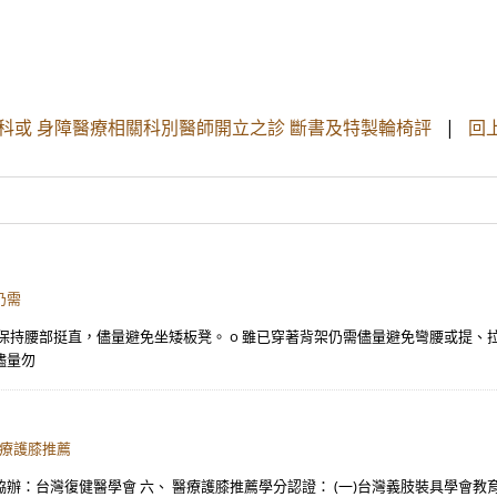
科或 身障醫療相關科別醫師開立之診 斷書及特製輪椅評
|
回
仍需
支持，保持腰部挺直，儘量避免坐矮板凳。 o 雖已穿著背架仍需儘量避免彎腰或提
儘量勿
醫療護膝推薦
辦：台灣復健醫學會 六、 醫療護膝推薦學分認證： (一)台灣義肢裝具學會教育積