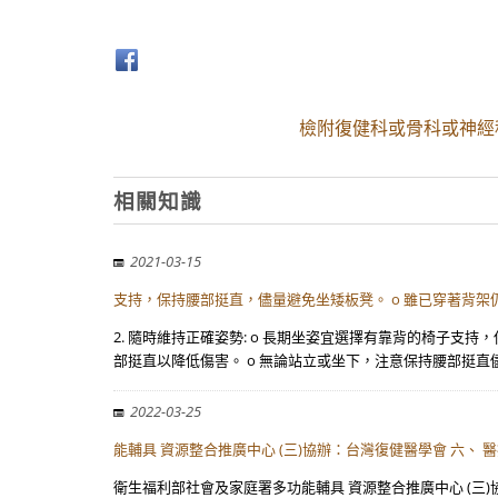
檢附復健科或骨科或神經
相關知識
2021-03-15
支持，保持腰部挺直，儘量避免坐矮板凳。 o 雖已穿著背架
2. 隨時維持正確姿勢: o 長期坐姿宜選擇有靠背的椅子
部挺直以降低傷害。 o 無論站立或坐下，注意保持腰部挺直
2022-03-25
能輔具 資源整合推廣中心 (三)協辦：台灣復健醫學會 六、 
衛生福利部社會及家庭署多功能輔具 資源整合推廣中心 (三)協