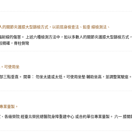
人的關節炎護膝大型篩檢方式，以前屈身檢查法、鉛垂 線檢測法、
受輻射線的傷害。 上述六種檢測方法中，如以多數人的關節炎護膝大型篩檢方式
較精確，脊柱側彎
低。可使用坐
部三點垂直。 開車： 勿坐太遠或太低。可使用坐墊 輔助坐高，並調整駕駛座
位專業量製。
之家、各級榮院 經臺北榮民總醫院身障重建中心 或合約單位專業量製。 六一 膝關