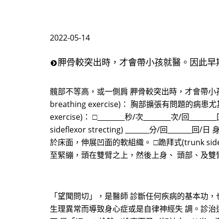
2022-05-14
胛骨較突出時，才會帶小孩就醫。因此早
髖部不等高，或一側肩 胛骨較突出時，才會帶小
breathing exercise)： 胸部擴張有問
exercise)： □________秒/次_______
sideflexor strecting) _______
於床面，伸展凹面的軟組織。 □跪拜式(trunk sidefle
至緊繃，頭在雙臂之上，然後上身、 頭部、及雙
「望聞問切」，是醫師 診斷任何疾病的基本功，
生理異常而導致身心症或是自律神經失 調。診治