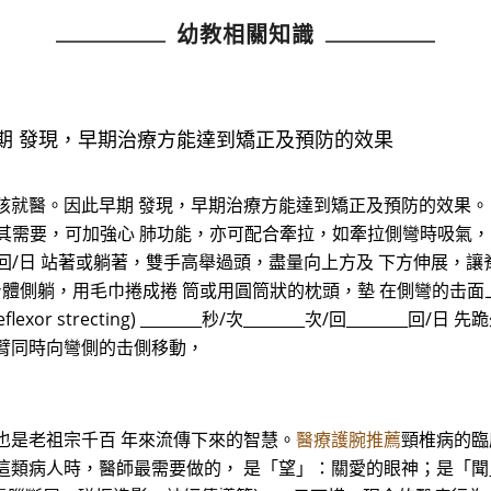
幼教相關知識
期 發現，早期治療方能達到矯正及預防的效果
孩就醫。因此早期 發現，早期治療方能達到矯正及預防的效果。
題的病患尤其需要，可加強心 肺功能，亦可配合牽拉，如牽拉側彎時吸氣， 
_次/回________回/日 站著或躺著，雙手高舉過頭，盡量向上方及 下方伸
分/回_______回/日 身體側躺，用毛巾捲成捲 筒或用圓筒狀的枕頭，墊 
xor strecting) ________秒/次________次/回____
臂同時向彎側的击側移動，
也是老祖宗千百 年來流傳下來的智慧。
醫療護腕推薦
頸椎病的臨
這類病人時，醫師最需要做的， 是「望」：關愛的眼神；是「聞