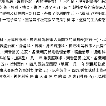
、電腦斷層、磁振造影、神經傳導等）。 只可惜，現今的醫療行為
吃 藥、打針、檢查、復健、甚至開刀，反而 製造更多的病與病人
的變遷及科技的日新月異，帶來了便利的生活，也造就了很多3C
手一電子產品，無論是平板電腦又或是手機 等，這樣的生活型
、身障醫療科、神經科 等醫事人員開立的量測表(附錄 五)，以利
職能治療、復健 科、骨科、身障醫療科、神經科 等醫事人員開立的
處、榮譽國民 之家、各級榮院 檢附物理治療、職能治療、復健 
布料加強、加高型） 具 一年 榮民服務處、榮譽國民 之家、各級
五)，以利製作。 四八 透氣型圍腰（單層） 具 一年 榮民服務
人員開立的量測表(附錄 五)，以利製作。 四九 透氣式騎士背架
神經科等 醫 事 人 員 開 立 的 量 測 表 ( 附 錄 五)，以