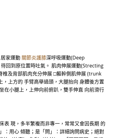
 居家運動
關節炎護膝
深呼吸運動(Deep
待回到原位置時吐氣。 肌肉伸展運動(Strecting
展，讓脊椎及背部肌肉充分伸展 □軀幹側肌伸展 (trunk
在側彎的击面上，上方的 手臂高舉過頭，大腿抬向 身體後方置
____回/日 先跪坐在小腿上，上伸向前俯趴，雙手伸直 向前滑行
床表 現，多半繁複而非專一，常常又會因長期 的
」：用心 傾聽；是「問」：詳細詢問病史；絕對