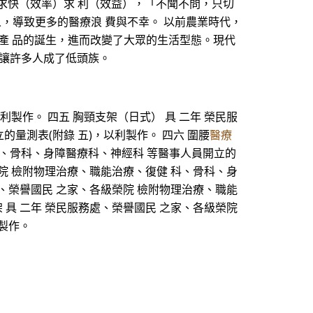
求快（效率）求 利（效益），「不聞不問，只切
，導致更多的醫療浪 費與不幸。 以前農業時代，
產 品的誕生，進而改變了大眾的生活型態。現代
態讓許多人成了低頭族。
製作。 四五 胸頸支架（日式） 具 二年 榮民服
量測表(附錄 五)，以利製作。 四六 圍腰
醫療
科、骨科、身障醫療科、神經科 等醫事人員開立的
榮院 檢附物理治療、職能治療、復健 科、骨科、身
處、榮譽國民 之家、各級榮院 檢附物理治療、職能
 具 二年 榮民服務處、榮譽國民 之家、各級榮院
利製作。