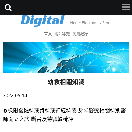
首頁
網站導覽
瀏覽紀錄
幼教相關知識
2022-05-14
檢附復健科或骨科或神經科或 身障醫療相關科別醫
師開立之診 斷書及特製輪椅評