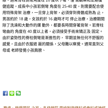
療。通常脊柱側彎角度在 20 度以下者，僅 需觀察和定期復
健追蹤，成長中小孩若側彎 角度在 25-40 度，則需要配合使
用特殊背架 治療，一旦穿上背架，必須穿到骨骼成熟為 止，
男孩約於 18 歲，女孩約於 16 歲時才可 停止治療，治療期間
除了洗澡和大動作的運 動外，都要長時間穿著背架。若脊柱
彎曲的 角度在 40 度以上者，必須接受手術來矯正及 固定。
由於姿勢性的脊柱側彎是漸進性的， 早期並無任何不舒服的
感覺，且由於衣服遮 蔽的關係，父母難以察覺。通常直到父
母或 老師發覺小孩肩膀、