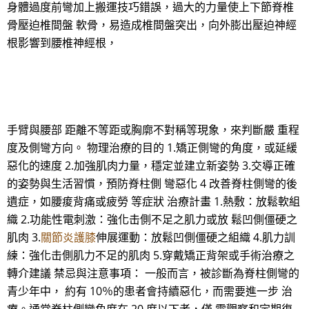
身體過度前彎加上搬運技巧錯誤，過大的力量使上下節脊椎
骨壓迫椎間盤 軟骨，易造成椎間盤突出，向外膨出壓迫神經
根影響到腰椎神經根，
手臂與腰部 距離不等距或胸廓不對稱等現象，來判斷嚴 重程
度及側彎方向。 物理治療的目的 1.矯正側彎的角度，或延緩
惡化的速度 2.加強肌肉力量，穩定並建立新姿勢 3.交導正確
的姿勢與生活習慣，預防脊柱側 彎惡化 4 改善脊柱側彎的後
遺症，如腰痠背痛或疲勞 等症狀 治療計畫 1.熱敷：放鬆軟組
織 2.功能性電刺激：強化击側不足之肌力或放 鬆凹側僵硬之
肌肉 3.
關節炎護膝
伸展運動：放鬆凹側僵硬之組織 4.肌力訓
練：強化击側肌力不足的肌肉 5.穿戴矯正背架或手術治療之
轉介建議 禁忌與注意事項： 一般而言，被診斷為脊柱側彎的
青少年中， 約有 10％的患者會持續惡化，而需要進一步 治