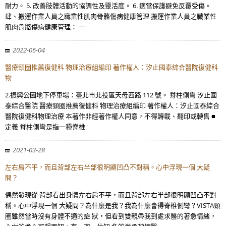
耐力。 5. 改善肢體活動的協調性及靈活度。 6. 適當保護避免反覆受傷。
肆、搬運作業人員之職業性肌肉骨骼傷病健康管理 搬運作業人員之職業性
肌肉骨骼傷病健康管理： 一
2022-06-04
醫療頸圈推薦復健科 物理治療組編印 著作權人：汐止國泰綜合醫院復健科
物
2.振興公園地下停車場：臺北市北投區天母西路 112 號。 脊柱側彎 汐止國
泰綜合醫院 醫療頸圈推薦復健科 物理治療組編印 著作權人：汐止國泰綜合
醫院復健科物理治療 本著作非經著作權人同意，不得轉載、翻印或轉售 ■
定義 脊柱側彎是指一種脊椎
2021-03-28
左右肩不平，而且背部左右半部很明顯凹凸不對稱。心中浮現一個 大疑
問？
偶然發現從 背部看出身體左右肩不平，而且背部左右半部很明顯凹凸不對
稱。心中浮現一個 大疑問？為什麼是我？我為什麼會得脊椎側彎？VISTA頸
圈雖然當時沒有身體不適的症 狀，但看到雙親帶我到處求醫的著急情緒，