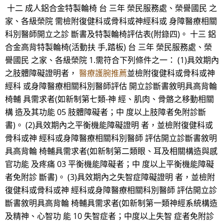
十二 成人鋁合金特製輪椅 台 三年 榮民服務處、榮譽國民 之
家、各級榮院 需檢附復健科或骨科或神經科或 身障醫療相關
科別醫師開立之診 斷書及特製輪椅評估表(附錄四)。 十三 鋁
合金高背特製輪椅(活動扶 手,踏板) 台 三年 榮民服務處、榮
譽國民 之家、各級榮院 1.需符合下列條件之一： (1)具效期內
之肢體障礙證明者，
醫療護腕推薦
並檢附復健科或骨科或神
經科 或身障醫療相關科別醫師評估 開立診斷書敘明具高背輪
椅輔 具需求者(如新制第七類-神 經、肌肉、骨骼之移動相關
構 造及其功能 05 肢體障礙者；中 度以上肢障者免附診斷
書)。 (2)具效期內之平衡機能障礙證明 者，並檢附復健科或
骨科或神 經科或身障醫療相關科別醫師 評估開立診斷書敘明
具高背輪 椅輔具需求者(如新制第二類眼、耳及相關構造與感
官功能 及疼痛 03 平衡機能障礙者；中 度以上平衡機能障礙
者免附診 斷書)。 (3)具效期內之失智症障礙證明 者，並檢附
復健科或骨科或神 經科或身障醫療相關科別醫師 評估開立診
斷書敘明具高背輪 椅輔具需求者(如新制第一類神經系統構造
及精神、心智功 能 10 失智症者；中度以上失智 症者免附診