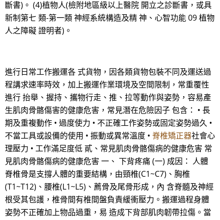
斷書)。 (4)植物人(檢附地區級以上醫院 開立之診斷書，或具
新制第七 類-第一類 神經系統構造及精 神、心智功能 09 植物
人之障礙 證明者)。
進行日常工作搬運各 式貨物，因各類貨物包裝不同及運送過
程講求速率時效，加上搬運作業環境及空間限制，常重覆性
進行 抬舉、握持、攜物行走、推、拉等動作與姿勢，容易產
生肌肉骨骼傷害的健康危害，常見潛在危險因子 包含： • 長
期及重複動作 • 過度使力 • 不正確工作姿勢或固定姿勢過久 •
不當工具或設備的使用 • 振動或異常溫度 •
脊椎矯正器
社會心
理壓力 • 工作滿足度低 貳、常見肌肉骨骼傷病的健康危害 常
見肌肉骨骼傷病的健康危害 一、 下背疼痛 (一) 成因： 人體
脊椎骨是支撐人體的重要結構，由頸椎(C1~C7)、胸椎
(T1~T12)、腰椎(L1~L5)、薦骨及尾骨形成，內 含脊髓及神經
根受其包護，椎骨間有椎間盤負責緩衝壓力。搬運過程身體
姿勢不正確加上物品過重，易 造成下背部肌肉韌帶拉傷。當