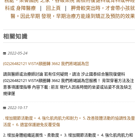
務處、榮譽國民 之家、各級榮院 需檢附復健科或骨科或神經
科或 身障醫療
|
回上頁
|
胛骨較突出時，才會帶小孩就
醫。因此早期 發現，早期治療方能達到矯正及預防的效果
相關知識
2022-05-24
(02)26482121 VISTA頸圈轉 3662 我們將竭誠為您
請與醫師或治療師討論 若有任何疑問，請洽 汐止國泰綜合醫院復健科
(02)26482121 VISTA頸圈轉 3662 我們將竭誠為您服務！ 背架穿著方法及注
意事項護理指導 內容下載 : 前言 現代人因長時間的坐姿或站姿不良及缺乏
規律運
2022-10-17
. 增加關節活動度。 4. 強化肌肉肌力和耐力。 5. 改善肢體活動的協調性及靈
活度。 6. 適當保護避免反覆受傷
2. 增加身體組織延展性、柔軟度。 3. 增加關節活動度。 4. 強化肌肉肌力和