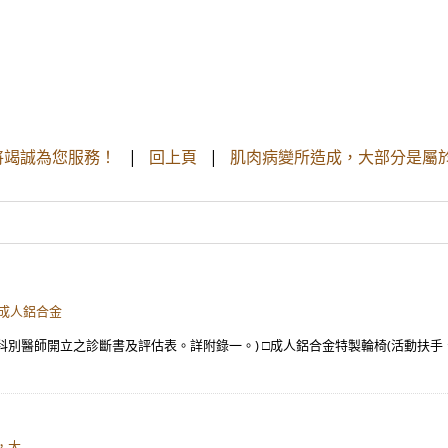
 我們將竭誠為您服務！
|
回上頁
|
肌肉病變所造成，大部分是屬
□成人鋁合金
別醫師開立之診斷書及評估表。詳附錄一。) □成人鋁合金特製輪椅(活動扶手、
，大