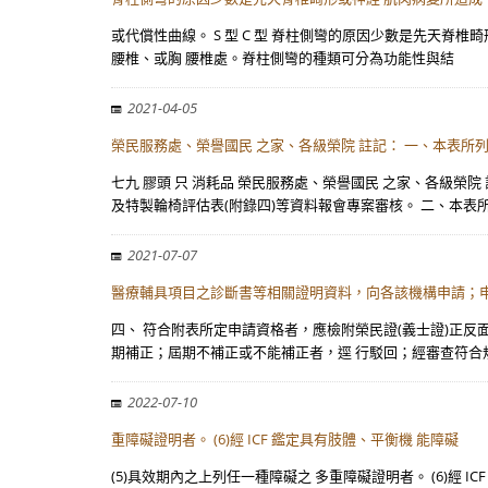
或代償性曲線。 S 型 C 型 脊柱側彎的原因少數是先天脊
腰椎、或胸 腰椎處。脊柱側彎的種類可分為功能性與結
2021-04-05
榮民服務處、榮譽國民 之家、各級榮院 註記： 一、本表所
七九 膠頭 只 消耗品 榮民服務處、榮譽國民 之家、各級
及特製輪椅評估表(附錄四)等資料報會專案審核。 二、本表
2021-07-07
醫療輔具項目之診斷書等相關證明資料，向各該機構申請；
四、 符合附表所定申請資格者，應檢附榮民證(義士證)正
期補正；屆期不補正或不能補正者，逕 行駁回；經審查符合
2022-07-10
重障礙證明者。 (6)經 ICF 鑑定具有肢體、平衡機 能障礙
(5)具效期內之上列任一種障礙之 多重障礙證明者。 (6)經