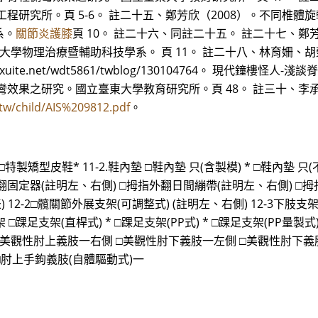
程研究所。頁 5-6。 註二十五、鄭芳欣（2008）。不同椎體
系。
關節炎護膝
頁 10。 註二十六、同註二十五。 註二十七、鄭
大學物理治療暨輔助科技學系。 頁 11。 註二十八、林育姍、胡
blog.xuite.net/wdt5861/twblog/130104764。 現代
效果之研究。國立臺東大學教育研究所。頁 48。 註三十、李承
.tw/child/AIS%209812.pdf
。
 □特製矯型皮鞋* 11-2.鞋內墊 □鞋內墊 只(含製模) * □鞋內墊 只(
外翻固定器(註明左、右側) □拇指外翻日間繃帶(註明左、右側) □拇
 12-2□髖關節外展支架(可調整式) (註明左、右側) 12-3下肢支
□踝足支架(直桿式) * □踝足支架(PP式) * □踝足支架(PP量製式) *
側 □美觀性肘上義肢一右側 □美觀性肘下義肢一左側 □美觀性肘下
□肘上手鉤義肢(自體驅動式)一