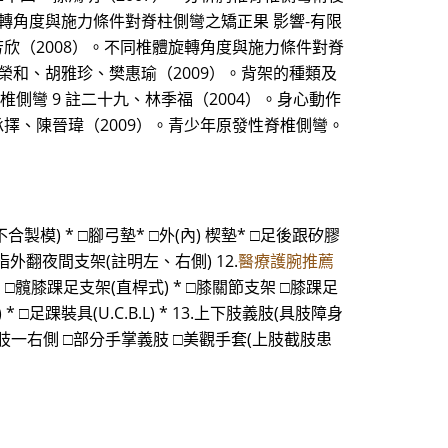
旋轉角度與施力條件對脊柱側彎之矯正果 影響-有限
芳欣（2008）。不同椎體旋轉角度與施力條件對脊
榮和、胡雅珍、樊惠瑜（2009）。背架的種類及
鐘樓怪人-淺談脊椎側彎 9 註二十九、林季福（2004）。身心動作
擇、陳晉瑋（2009）。青少年原發性脊椎側彎。
不合製模) * □腳弓墊* □外(內) 楔墊* □足後跟矽膠
指外翻夜間支架(註明左、右側) 12.
醫療護腕推薦
架 □髖膝踝足支架(直桿式) * □膝關節支架 □膝踝足
 □足踝裝具(U.C.B.L) * 13.上下肢義肢(具肢障身
義肢一右側 □部分手掌義肢 □美觀手套(上肢截肢患