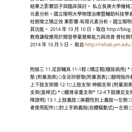
結果之影響因子與臨床探討。 私立長庚大學機械工
元素分析。國立陽明大學物理治療暨輔助科技學
柱側彎之矯正效 果影響-有限元素分析。國立陽明
其功能。 2014 年 10 月 10 日，取自 http://
教育課程應用於開發學童覺察能力與改善 脊柱側彎
2014 年 10 月 5 日， 取自
http://rehab.ym.edu
附錄三 11.足部輔具 11-1鞋 □矯正鞋(糖尿病用) *
墊 (附量測表) □全足矽膠墊(附量測表) □腳拇指
上下肢支架類 12-1□上肢支架-伸腕支架 (附量測表)
支架(直桿式) * □髕骨承重支架* 12-4下肢踝足支架 
障證明) 13-1.上肢義肢 □美觀性肘上義肢一左
者使用配件) □肘上手鉤義肢(自體驅動式)一左側 