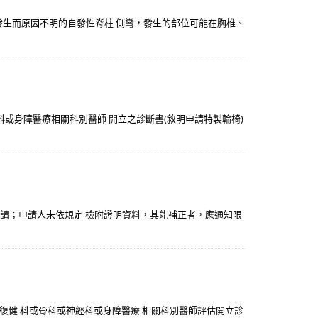
自行發生而原因不明的自發性脊柱 側彎，發生的部位可能在胸椎、
科或身障醫療相關科別醫師 開立之診斷書(敘明申請特製輪椅)
申請；申請人未依規定 檢附證明資料，其能補正者，應通知限
，並經復健 科或骨科或神經科或身障醫療 相關科別醫師評估開立診