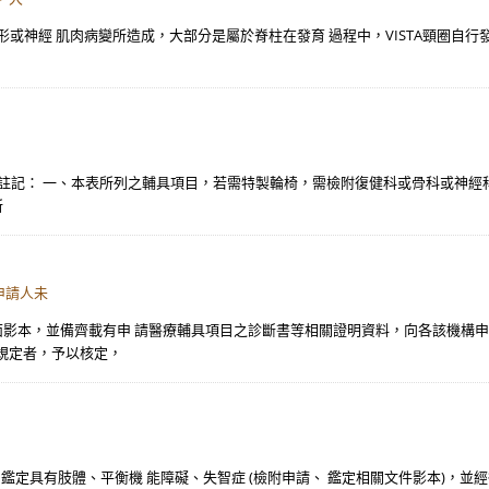
椎畸形或神經 肌肉病變所造成，大部分是屬於脊柱在發育 過程中，VISTA頸圈
列
榮院 註記： 一、本表所列之輔具項目，若需特製輪椅，需檢附復健科或骨科或神經
所
申請人未
反面影本，並備齊載有申 請醫療輔具項目之診斷書等相關證明資料，向各該機構
規定者，予以核定，
 ICF 鑑定具有肢體、平衡機 能障礙、失智症 (檢附申請、 鑑定相關文件影本)