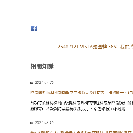
26482121 VISTA頸圈轉 3662
相關知識
2021-07-25
障 醫療相關科別醫師開立之診斷書及評估表。詳附錄一。) 
各項特製輪椅檢附由復健科或骨科或神經科或身障 醫療相關科
撥腳靠) □不銹鋼特製輪椅(活動扶手、活動踏板) □不銹鋼
2021-03-15
脊柱側彎的原因少數是先天脊椎畸形或神經 肌肉病變所造成