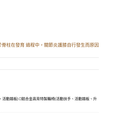
於脊柱在發育 過程中，關節炎護膝自行發生而原因
活動踏板) □鋁合金高背特製輪椅(活動扶手、活動踏板、升