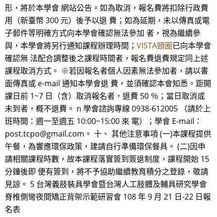
形，將於本學會 網站公告。如為取消，報名費將扣除行政費
用（新臺幣 300 元）後予以退 費；如為延期，未以傳真或電
子郵件等明確方式向本學會確認無法參加 者，視為繼續參
與，本學會將另行通知課程辦理時間；
VISTA頸圈
已向本學會
確認無 法配合調整後之課程時間者，報名費退費規定同上述
課程取消方式。 ※若因報名者個人因素無法參加者，請以書
面傳真或 e-mail 通知本學會退 費，並須確認本會知悉。距開
課日前 1~7 日（含）取消報名者，退費 50 ％；當日取消或
未到者，概不退費。 n 學會諮詢專線 0938-612005 （請於上
班時間：週一至週五 10:00~15:00 來 電）；學會 E-mail：
post.tcpo@gmail.com。 十、 其他注意事項 (一)本課程提供
午餐，為響應環保政策，建請自行準備環保餐具。 (二)因申
請相關課程時數，故本課程落實簽到簽退制度，課程開始 15
分鐘後即 便有簽到，將不予協助繼續教育積分之登錄，敬請
見諒。 5 台灣義肢裝具學會暨台灣人工肢體及輔具研究學會
脊椎側彎夜間矯正背架示範研習會 108 年 9 月 21 日-22 日報
名表