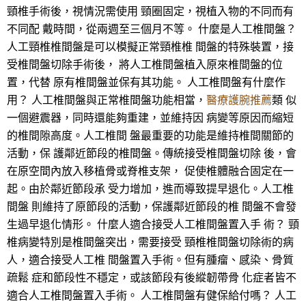
頸椎手術後，視情況需使用 頸圈固定，視植入物的不同而有
不同配 戴時間，從兩週至三個月不等。 什麼是人工椎間盤？
人工頸椎椎間盤是可以模擬正常頸椎椎 間盤的特殊裝置，接
受椎間盤切除手術後， 將人工椎間盤植入原來椎間盤的位
置，代替 原有椎間盤並保有其功能。 人工椎間盤有什麼作
用？ 人工椎間盤與正常椎間盤功能相當，
醫療護腕推薦
類 似
一個避震器，同時還能夠重建，並維持因 病變等原因而縮短
的椎間隙高度。人工椎間 盤最重要的功能是維持椎間關節的
活動，保 護鄰近節段的椎間盤。傳統接受椎間盤切除 後，會
在原空間內放入移植骨或脊椎支架， 促使椎體融合固定在一
起。由於鄰近節段承 受力增加，進而導致提早退化。人工椎
間盤 則維持了原節段的活動，保護鄰近節段的椎 間盤不會發
生過早退化情形。 什麼人適合接受人工椎間盤置入手 術？ 頸
椎病變特別是椎間盤突出，需要接受 頸椎椎間盤切除術的病
人，適合接受人工椎 間盤置入手術。但有腫瘤、感染、骨質
疏鬆 症和節段性不穩定，或該節段有後縱韌帶骨 化症者皆不
適合人工椎間盤置入手術。 人工椎間盤有健保給付嗎？ 人工