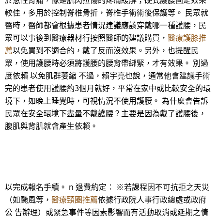
於急性背痛，像是肌肉拉傷的疼痛緩解；硬式護腰固定效果
較佳，多用於控制脊椎骨折，脊椎手術術後保護等。 民眾就
醫時，醫師都會根據患者情況建議應該穿戴哪一種護腰，民
眾可以事後到醫療器材行按照醫師的建議購買，
醫療護膝推
薦
以免買到不適合的，戴了反而沒效果。另外，也提醒民
眾，使用護腰時必須將護腰的腰背帶綁緊，才有效果。 別過
度依賴 以免肌群萎縮 不過，賴宇亮也說，通常他會建議手術
完的患者使用護腰約3個月就好，平常在家中或比較安全的環
境下，如晚上睡覺時，可視情況不使用護腰。 為什麼會告訴
民眾在安全環境下盡量不戴護腰？主要是因為戴了護腰後，
腹肌與背肌就會產生依賴。
以完成報名手續。 n 退費約定： ※若課程因不可抗拒之天災
（如颱風等，
醫療頸圈推薦
依據行政院人事行政總處或政府
公 告辦理）或緊急事件等因素影響而有活動取消或延期之情