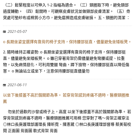
（二）鬆緊程度以可伸入 1-2 指幅為適合。 （三）頸圈取下時，避免頸部
過度轉動。 （四）鬆開時，可觀察皮膚狀況並做頸部皮膚清潔。 （五）骨
突處可墊紗布或棉質小方巾，避免磨擦造成皮膚破損。 五、頸圈的清潔 ：
2021-05-07
o 長期坐姿宜選擇有靠背的椅子支持，保持腰部挺直，儘量避免坐矮板凳。
2. 隨時維持正確姿勢: o 長期坐姿宜選擇有靠背的椅子支持，保持腰部挺
直，儘量避免坐矮板凳。 o 雖已穿著背架仍需儘量避免彎腰或提、拉重
物，以免病情惡化，可利用雙腿 彎曲，蹲下撿物，保持腰部挺直以降低傷
害。 o 無論站立或坐下，注意保持腰部挺直儘量勿
2021-06-11
以坐下後膝蓋不高於髖關節為準。 若穿背架感到疼痛不適時，醫療頸圈推
薦
勿坐於過軟的沙發或椅子上，高度 以坐下後膝蓋不高於髖關節為準。 若
穿背架感到疼痛不適時，醫療頸圈推薦可用棉 您穿對了嗎～背架正確穿法
◎林口長庚護理部護理長 陳昕霓、陳憲葳 ◎林口長庚護理部督導 蔡美菊校
閱 正面圖 背面圖 軟式背架 背面