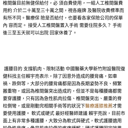
椎間盤目前無健保給付，必 須自費使用，一組人工椎間盤費
用約 介於二十萬至三十萬之間，視各廠牌 及醫院收費標準而
有所不同。醫療保 險是否給付，也要看各家保險公司的保單
內 容而定。 接受人工椎間盤置入手術 需要住院多久？ 手術
後三至五天就可以出院 回家休養了。
護腰目的 支撐肌肉、限制活動 中國醫藥大學新竹附設醫院復
健科找主任賴宇亮表示，除了因意外造成的腰背痛，如車
禍、跌倒等，大部分的腰背痛都是因為長期姿勢不良、頻繁
搬重物，或因為椎間盤突出造成的，但並不是每種腰痛都需
要穿護腰，只有因為急性肌肉拉傷、椎間盤突出、嚴重的脊
柱側彎，或是剛動完相關手術等的狀況下
醫療護膝推薦
才需
要使用護腰。 軟式或硬式 最好經醫師建議 賴宇亮說，目前市
面上有非常多種護腰，大致分為軟式與硬式，軟式護腰適用