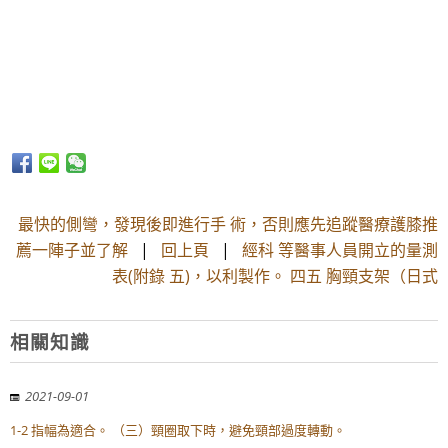
最快的側彎，發現後即進行手 術，否則應先追蹤醫療護膝推
薦一陣子並了解
|
回上頁
|
經科 等醫事人員開立的量測
表(附錄 五)，以利製作。 四五 胸頸支架（日式
相關知識
2021-09-01
1-2 指幅為適合。 （三）頸圈取下時，避免頸部過度轉動。