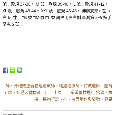
號：歐規 37-38。 M 號：歐規 39-40。 L 號：歐規 41-42。
XL 號：歐規 43-44。 XXL 號：歐規 45-46。 伸腕支架 □左 □
右 尺 寸 ：□S 號 □M 號 □L 號 請註明左右側 量測第 2~5 指手
掌寬 S 號：
師、脊椎矯正器物理治療師、職能治療師、特教老師、體育
老師、運動及健康產
|
回上頁
|
常重覆性進行 抬舉、握
持、攜物行走、推、拉等動作與姿勢，容易