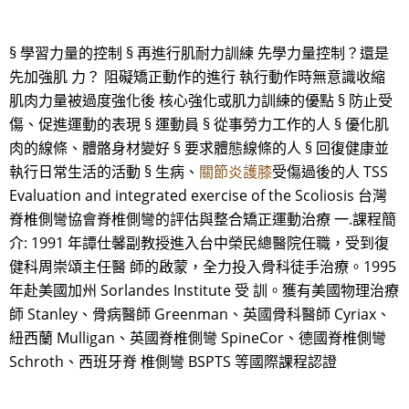
§ 學習力量的控制 § 再進行肌耐力訓練 先學力量控制？還是
先加強肌 力？ 阻礙矯正動作的進行 執行動作時無意識收縮
肌肉力量被過度強化後 核心強化或肌力訓練的優點 § 防止受
傷、促進運動的表現 § 運動員 § 從事勞力工作的人 § 優化肌
肉的線條、體骼身材變好 § 要求體態線條的人 § 回復健康並
執行日常生活的活動 § 生病、
關節炎護膝
受傷過後的人 TSS
Evaluation and integrated exercise of the Scoliosis 台灣
脊椎側彎協會脊椎側彎的評估與整合矯正運動治療 一.課程簡
介: 1991 年譚仕馨副教授進入台中榮民總醫院任職，受到復
健科周崇頌主任醫 師的啟蒙，全力投入骨科徒手治療。1995
年赴美國加州 Sorlandes Institute 受 訓。獲有美國物理治療
師 Stanley、骨病醫師 Greenman、英國骨科醫師 Cyriax、
紐西蘭 Mulligan、英國脊椎側彎 SpineCor、德國脊椎側彎
Schroth、西班牙脊 椎側彎 BSPTS 等國際課程認證