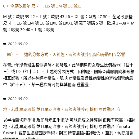
0。 全足矽膠墊 尺 寸 ：□S 號 □M 號 □L 號 □
M 號：歐規 39-42。 L 號：歐規 43-46。 XL 號：歐規 47-50。 全足矽膠墊
尺 寸 ：□S 號 □M 號 □L 號 □XL 號 □XXL 號 鞋子號碼 S 號：歐規 37-38。 M
號：歐規 39-40。 L 號：歐規
2022-05-02
十四）。 上述的分類方式，因神經、關節炎護膝肌肉和骨骼相互影響
在青少年期骨骼生長快速時才被發現，此時期男與女發生比例為1:8（註十
三）或1:9（註十四）。 上述的分類方式，因神經、關節炎護膝肌肉和骨骼
相互影響，所以在神經病變性、肌 肉病變性及骨性病變性的脊椎側彎病患
中（註十五），某一種疾病可能與其他兩 種重疊，
2022-05-02
地，若能早期診斷 並且早期治療，關節炎護膝可 採用 原位融合（i
以半椎體切除手術 及即時矯正手術所 可能造成之神經損 傷機率較高；相對
地，若能早期診斷 並且早期治療，關節炎護膝可 採用 原位融合（in situ
fusion）或是生長板固定手術，則其 所冒風險相對較低。 至於，坊間所謂