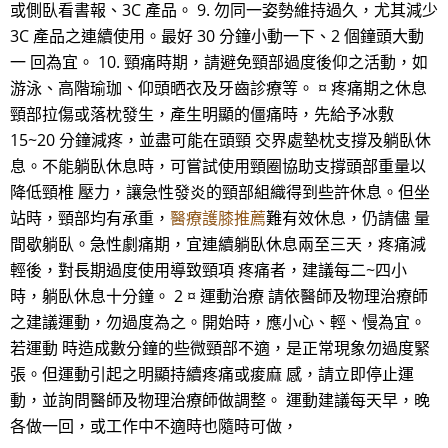
或側臥看書報、3C 產品。 9. 勿同一姿勢維持過久，尤其減少
3C 產品之連續使用。最好 30 分鐘小動一下、2 個鐘頭大動
一 回為宜。 10. 頸痛時期，請避免頸部過度後仰之活動，如
游泳、高階瑜珈、仰頭晒衣及牙齒診療等。 ¤ 疼痛期之休息
頸部拉傷或落枕發生，產生明顯的僵痛時，先給予冰敷
15~20 分鐘減疼，並盡可能在頭頸 交界處墊枕支撐及躺臥休
息。不能躺臥休息時，可嘗試使用頸圈協助支撐頭部重量以
降低頸椎 壓力，讓急性發炎的頸部組織得到些許休息。但坐
站時，頸部均有承重，
醫療護膝推薦
難有效休息，仍請儘 量
間歇躺臥。急性劇痛期，宜連續躺臥休息兩至三天，疼痛減
輕後，對長期過度使用導致頸項 疼痛者，建議每二~四小
時，躺臥休息十分鐘。 2 ¤ 運動治療 請依醫師及物理治療師
之建議運動，勿過度為之。開始時，應小心、輕、慢為宜。
若運動 時造成數分鐘的些微頸部不適，是正常現象勿過度緊
張。但運動引起之明顯持續疼痛或痠麻 感，請立即停止運
動，並詢問醫師及物理治療師做調整。 運動建議每天早，晚
各做一回，或工作中不適時也隨時可做，