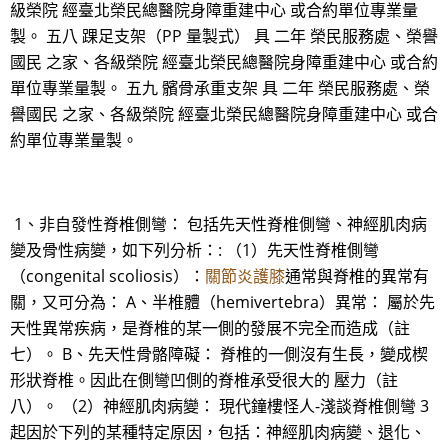
級榮院 經臺北榮民總醫院身障重建中心 或合約單位專業量
製。 五八 踝足支架（PP 量製式） 具 二年 榮民服務處、榮譽
國民 之家、各級榮院 經臺北榮民總醫院身障重建中心 或合約
單位專業量製。 五九 髕骨承重支架 具 二年 榮民服務處、榮
譽國民 之家、各級榮院 經臺北榮民總醫院身障重建中心 或合
約單位專業量製。
1、非自發性脊椎側彎： 包括先天性脊椎側彎、神經肌肉病
變及骨性病變，如下列分析：: （1）先天性脊椎側彎
（congenital scoliosis）：
關節炎護膝
通常與脊椎的異常有
關，又可分為： A、半椎體（hemivertebra）異常： 屬於先
天性異常疾病，是脊椎的某一側的發展不完全而造成（註
七）。 B、先天性骨骼障礙： 脊椎的一側沒有生長，變成楔
形狀脊椎。因此在側彎凹側的脊椎承受很大的 壓力（註
八）。 （2）神經肌肉病變： 現代鐘樓怪人-淺談脊椎側彎 3
起因於下列的某種特定原因，包括：神經肌肉病變、退化、