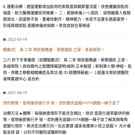
8. 運動治療：適當運動增加肌肉的柔軟度與關節靈活度，改善腰腹部肌肉
強度、耐力醫療護腰背架推薦。 二、肩頸疼痛 (一) 成因： 貨物搬運人員頸
肩部位，因姿勢不良、重複性動作、精神壓力、休息不足產生過度疲勞，
形成肩頸部肌 筋膜疼痛症候群。常見症狀在單側或
2022-03-14
驅動式） 具 二年 榮民服務處、榮譽國民 之家、各級榮院 1.
三六 肘下手掌義肢（自體驅動式） 具 二年 榮民服務處、榮譽國民 之家、
各級榮院 1.具效期內之肢體障礙證明(檢附 正本驗證；新制第七類-神經、肌
肉、骨骼之移動相關構造及其功 能 05 肢體障礙者)。 2.經臺北榮民總醫院
身障重建中心 或合約
2021-04-10
快的側彎，發現後即進行手 術，否則應先追蹤VISTA頸圈一陣子並了
治療方法 ● 觀察：每個病患情形不能完全類比，除非 是惡化速率最快的側
彎，發現後即進行手 術，否則應先追蹤VISTA頸圈一陣子並了解其側彎角
度變化情形，再決定治療方向。在此要建 議家長應將小孩之追蹤 X- 光片複
製並保 留，以利不同醫院或醫師判斷