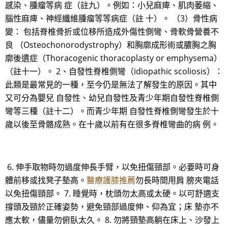
感染、腫瘤等病 症（註九）。例如：小兒麻痺、肌肉萎縮、
腦性麻痺、神經纖維腫瘤等等病症（註 十）。 （3）骨性病
變： 包括脊椎骨折或位移所造成外傷性側彎、骨軟骨營養不
良 （Osteochonorodystrophy）和胸廓成形術或膿胸之胸
廓後遺症（Thoracogenic thoracoplasty or emphysema）
（註十一）。 2、自發性脊椎側彎（idiopathic scoliosis）：
此類是最常見的一種，至今仍是無法了解發生的原因。其中
又可分為嬰兒 自發性、幼兒自發性及青少年期自發性脊椎側
彎等三種（註十二）。而青少年期 自發性脊椎側彎發生於十
歲以後至骨骼成熟。在十歲以前有在很多脊椎彎曲的病 例。
6. 伸手取物時勿過度伸長手臂，以免扭傷頸部。必要時可身
體前移或找凳子墊高。
醫療護膝推薦
勿長時間用肩 膀夾電話
以免扭傷頸部。 7. 睡覺時，枕頭勿太高或太硬。以可舒適支
撐頭及頸於正確姿勢，避免頸部過度伸、仰為宜；床 墊亦不
應太軟，儘量勿俯臥太久。 8. 勿將頸墊高躺在床上、沙發上