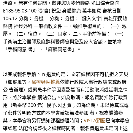
治療。 若有任何疑問，歡迎您與我們聯絡 光田綜合醫院
E185-95.03-100 張(自) 祝您 身體健康 萬事如意 審核日期
106.12 分機： 分機： 分機： 分機： [鍵入文字] 高雄榮民總
醫院 神經外科 一般衛教文件 一、頸椎手術目的： （一）減
壓。 （二）復位。 （三）固定。 二、手術前準備： （一）
手術前主治醫師及麻醉科醫師會與您及家人會談，並填寫
「手術同意 書」 、「麻醉同意書」。
以完成報名手續。 n 退費約定： ※若課程因不可抗拒之天災
（如颱風等，
醫療頸圈推薦
依據行政院人事行政總處或政府
公 告辦理）或緊急事件等因素影響而有活動取消或延期之情
形，將於本學會 網站公告。如為取消，報名費將扣除行政費
用（新臺幣 300 元）後予以退 費；如為延期，未以傳真或電
子郵件等明確方式向本學會確認無法參加 者，視為繼續參
與，本學會將另行通知課程辦理時間；
VISTA頸圈
已向本學會
確認無 法配合調整後之課程時間者，報名費退費規定同上述