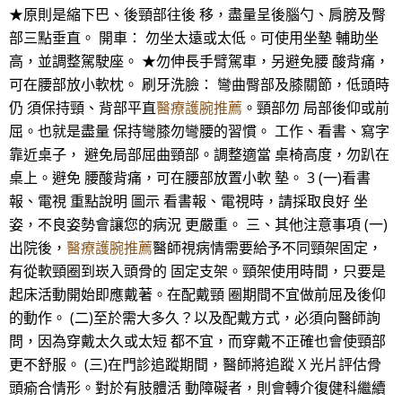
★原則是縮下巴、後頸部往後 移，盡量呈後腦勺、肩膀及臀
部三點垂直。 開車： 勿坐太遠或太低。可使用坐墊 輔助坐
高，並調整駕駛座。 ★勿伸長手臂駕車，另避免腰 酸背痛，
可在腰部放小軟枕。 刷牙洗臉： 彎曲臀部及膝關節，低頭時
仍 須保持頸、背部平直
醫療護腕推薦
。頸部勿 局部後仰或前
屈。也就是盡量 保持彎膝勿彎腰的習慣。 工作、看書、寫字
靠近桌子， 避免局部屈曲頸部。調整適當 桌椅高度，勿趴在
桌上。避免 腰酸背痛，可在腰部放置小軟 墊。 3 (一)看書
報、電視 重點說明 圖示 看書報、電視時，請採取良好 坐
姿，不良姿勢會讓您的病況 更嚴重。 三、其他注意事項 (一)
出院後，
醫療護腕推薦
醫師視病情需要給予不同頸架固定，
有從軟頸圈到崁入頭骨的 固定支架。頸架使用時間，只要是
起床活動開始即應戴著。在配戴頸 圈期間不宜做前屈及後仰
的動作。 (二)至於需大多久？以及配戴方式，必須向醫師詢
問，因為穿戴太久或太短 都不宜，而穿戴不正確也會使頸部
更不舒服。 (三)在門診追蹤期間，醫師將追蹤 X 光片評估骨
頭瘉合情形。對於有肢體活 動障礙者，則會轉介復健科繼續