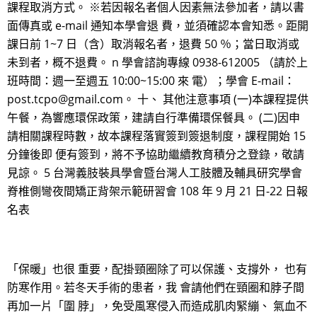
課程取消方式。 ※若因報名者個人因素無法參加者，請以書
面傳真或 e-mail 通知本學會退 費，並須確認本會知悉。距開
課日前 1~7 日（含）取消報名者，退費 50 ％；當日取消或
未到者，概不退費。 n 學會諮詢專線 0938-612005 （請於上
班時間：週一至週五 10:00~15:00 來 電）；學會 E-mail：
post.tcpo@gmail.com。 十、 其他注意事項 (一)本課程提供
午餐，為響應環保政策，建請自行準備環保餐具。 (二)因申
請相關課程時數，故本課程落實簽到簽退制度，課程開始 15
分鐘後即 便有簽到，將不予協助繼續教育積分之登錄，敬請
見諒。 5 台灣義肢裝具學會暨台灣人工肢體及輔具研究學會
脊椎側彎夜間矯正背架示範研習會 108 年 9 月 21 日-22 日報
名表
「保暖」也很 重要，配掛頸圈除了可以保護、支撐外， 也有
防寒作用。若冬天手術的患者，我 會請他們在頸圈和脖子間
再加一片「圍 脖」，免受風寒侵入而造成肌肉緊繃、 氣血不