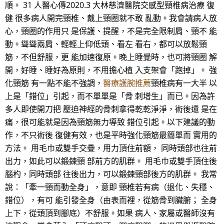
順。 31 人醫心傳2020.3 大林慈濟醫院交感型頸椎病治療 復
健 很多病人開完頸椎、戴上頸圈就不敢 亂動。我會請病人放
心，頸圈的作用只 是保護、提醒，不是完全限制肩、頸不 能
動。聳聳兩肩、輕輕上仰低頭、看左 看右，都可以放鬆頸
筋，不但舒服，更 能加速復原。晚上睡覺時，也可將頸圈 解
開，好睡、睡好為原則，不用擔心植 入支架會「跑掉」。 強
化頸筋 有一點不能不強調，
醫療護腕推薦
頸椎病有一大半 以
上是「錯位」引起，而不單單是「骨 刺增生」而已。因為許
多人即使開刀把 壓迫神經的骨刺拿得乾乾淨淨，術後還 是在
痛，很可能就是因為頸筋無力導致 錯位引起。以下建議的動
作，不只術後 復健有效，也是平時強化頸筋最簡單而 實用的
方法。 用毛巾或雙手交疊，用力頂住前額， 同時頭部也往前
出力，如此可以鍛鍊頸 部前方的肌群。 用毛巾或雙手頂住後
腦杓，同時頭部 往後出力，可以鍛鍊頸部後方的肌群。 我常
說：「牽一頸而動全身」，意即 頸椎若有病（退化、失穩、
錯位），有可 能引發全身（由表而裡，從筋骨到臟腑； 全身
上下，從頭頂到腳底）不舒服。如果 病人、家屬或醫師沒有