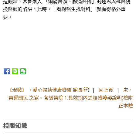
這觀念，常會落入 「頭痛醫頭、腳痛醫腳」的迷思與逛醫院
換醫師的陷阱。此時，「看對醫生找對科」 就顯得格外重
要。
【現職】 ・愛心婦幼健康聯盟 館長
|
回上頁
|
處、
榮譽國民 之家、各級榮院 1.具效期內之肢體障礙證明(檢附
正本驗
相關知識