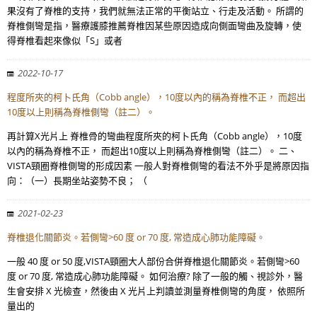
果沒有了脊椎的支持，我們就無法正常的平衡站立、行走及活動。 所謂的
脊椎側彎是指，醫療護膝推薦脊椎因某些原因造成向側面彎曲及旋轉，使
得脊椎看起來像似「S」或者
2022-10-17
程度所夾的柯卜氏角（Cobb angle），10度以內的稱為脊椎不正， 而超出
10度以上則稱為脊椎側彎（註二）。
再計算X光片上 脊椎骨的彎曲程度所夾的柯卜氏角（Cobb angle），10度
以內的稱為脊椎不正， 而超出10度以上則稱為脊椎側彎（註二）。 二、
VISTA頸圈脊椎側彎的形成因素 一般人對脊椎側彎的看法不外乎是將原因指
向：（一）長期坐站姿勢不良； （
2021-02-23
脊椎退化關節炎。若側彎>60 度 or 70 度, 常造成心肺功能障礙。
一般 40 度 or 50 度,VISTA頸圈大人部份合併脊椎退化關節炎。若側彎>60
度 or 70 度, 常造成心肺功能障礙。 如何治療? 除了一般的觸、視診外，醫
生會安排 X 光檢查，然後由 X 光片上判讀並測量脊椎側彎的角度， 依照所
量出的