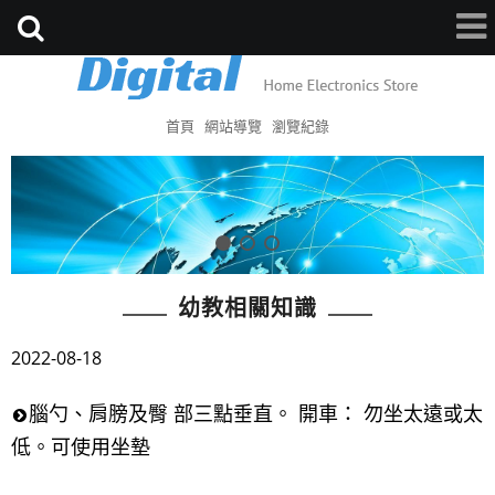
首頁
網站導覽
瀏覽紀錄
幼教相關知識
2022-08-18
腦勺、肩膀及臀 部三點垂直。 開車： 勿坐太遠或太
低。可使用坐墊