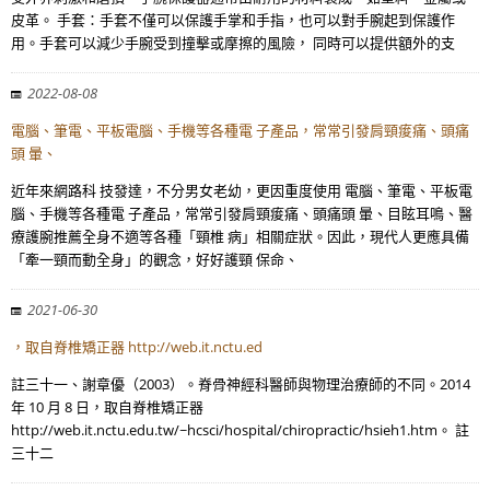
皮革。 手套：手套不僅可以保護手掌和手指，也可以對手腕起到保護作
用。手套可以減少手腕受到撞擊或摩擦的風險， 同時可以提供額外的支
2022-08-08
電腦、筆電、平板電腦、手機等各種電 子產品，常常引發肩頸痠痛、頭痛
頭 暈、
近年來網路科 技發達，不分男女老幼，更因重度使用 電腦、筆電、平板電
腦、手機等各種電 子產品，常常引發肩頸痠痛、頭痛頭 暈、目眩耳鳴、醫
療護腕推薦全身不適等各種「頸椎 病」相關症狀。因此，現代人更應具備
「牽一頸而動全身」的觀念，好好護頸 保命、
2021-06-30
，取自脊椎矯正器 http://web.it.nctu.ed
註三十一、謝章優（2003）。脊骨神經科醫師與物理治療師的不同。2014
年 10 月 8 日，取自脊椎矯正器
http://web.it.nctu.edu.tw/~hcsci/hospital/chiropractic/hsieh1.htm。 註
三十二