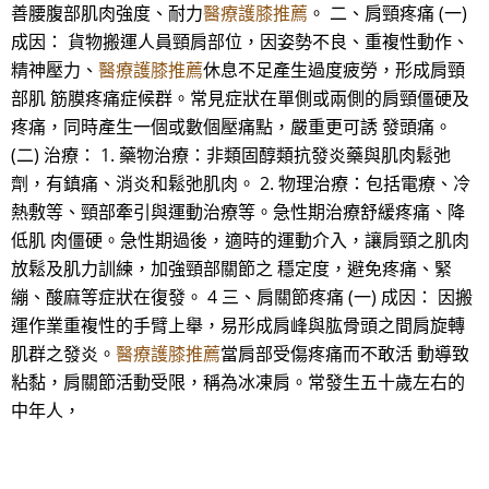
善腰腹部肌肉強度、耐力
醫療護膝推薦
。 二、肩頸疼痛 (一)
成因： 貨物搬運人員頸肩部位，因姿勢不良、重複性動作、
精神壓力、
醫療護膝推薦
休息不足產生過度疲勞，形成肩頸
部肌 筋膜疼痛症候群。常見症狀在單側或兩側的肩頸僵硬及
疼痛，同時產生一個或數個壓痛點，嚴重更可誘 發頭痛。
(二) 治療： 1. 藥物治療：非類固醇類抗發炎藥與肌肉鬆弛
劑，有鎮痛、消炎和鬆弛肌肉。 2. 物理治療：包括電療、冷
熱敷等、頸部牽引與運動治療等。急性期治療舒緩疼痛、降
低肌 肉僵硬。急性期過後，適時的運動介入，讓肩頸之肌肉
放鬆及肌力訓練，加強頸部關節之 穩定度，避免疼痛、緊
繃、酸麻等症狀在復發。 4 三、肩關節疼痛 (一) 成因： 因搬
運作業重複性的手臂上舉，易形成肩峰與肱骨頭之間肩旋轉
肌群之發炎。
醫療護膝推薦
當肩部受傷疼痛而不敢活 動導致
粘黏，肩關節活動受限，稱為冰凍肩。常發生五十歲左右的
中年人，