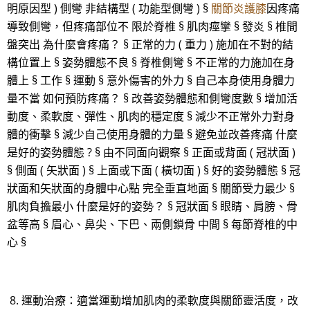
明原因型 ) 側彎 非結構型 ( 功能型側彎 ) §
關節炎護膝
因疼痛
導致側彎，但疼痛部位不 限於脊椎 § 肌肉痙攣 § 發炎 § 椎間
盤突出 為什麼會疼痛？ § 正常的力 ( 重力 ) 施加在不對的結
構位置上 § 姿勢體態不良 § 脊椎側彎 § 不正常的力施加在身
體上 § 工作 § 運動 § 意外傷害的外力 § 自己本身使用身體力
量不當 如何預防疼痛？ § 改善姿勢體態和側彎度數 § 增加活
動度、柔軟度、彈性、肌肉的穩定度 § 減少不正常外力對身
體的衝擊 § 減少自己使用身體的力量 § 避免並改善疼痛 什麼
是好的姿勢體態 ? § 由不同面向觀察 § 正面或背面 ( 冠狀面 )
§ 側面 ( 矢狀面 ) § 上面或下面 ( 橫切面 ) § 好的姿勢體態 § 冠
狀面和矢狀面的身體中心點 完全垂直地面 § 關節受力最少 §
肌肉負擔最小 什麼是好的姿勢？ § 冠狀面 § 眼睛、肩膀、骨
盆等高 § 眉心、鼻尖、下巴、兩側鎖骨 中間 § 每節脊椎的中
心 §
8. 運動治療：適當運動增加肌肉的柔軟度與關節靈活度，改