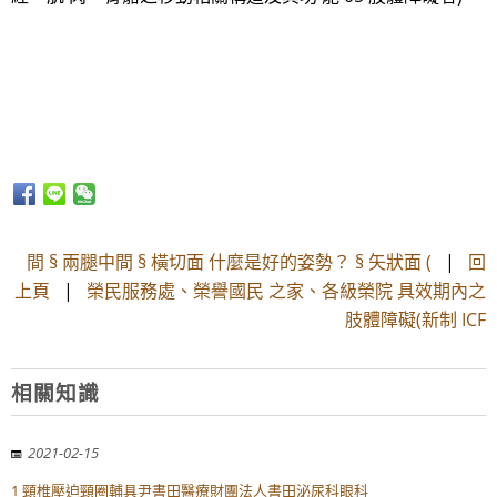
間 § 兩腿中間 § 橫切面 什麼是好的姿勢？ § 矢狀面 (
|
回
上頁
|
榮民服務處、榮譽國民 之家、各級榮院 具效期內之
肢體障礙(新制 ICF
相關知識
2021-02-15
1 頸椎壓迫頸圈輔具尹書田醫療財團法人書田泌尿科眼科