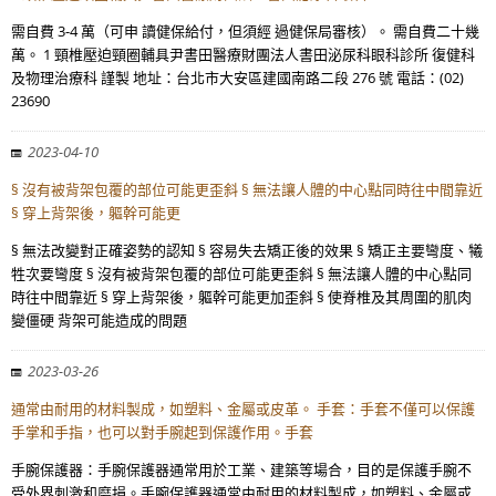
需自費 3-4 萬（可申 讀健保給付，但須經 過健保局審核）。 需自費二十幾
萬。 1 頸椎壓迫頸圈輔具尹書田醫療財團法人書田泌尿科眼科診所 復健科
及物理治療科 謹製 地址：台北市大安區建國南路二段 276 號 電話：(02)
23690
2023-04-10
§ 沒有被背架包覆的部位可能更歪斜 § 無法讓人體的中心點同時往中間靠近
§ 穿上背架後，軀幹可能更
§ 無法改變對正確姿勢的認知 § 容易失去矯正後的效果 § 矯正主要彎度、犧
牲次要彎度 § 沒有被背架包覆的部位可能更歪斜 § 無法讓人體的中心點同
時往中間靠近 § 穿上背架後，軀幹可能更加歪斜 § 使脊椎及其周圍的肌肉
變僵硬 背架可能造成的問題
2023-03-26
通常由耐用的材料製成，如塑料、金屬或皮革。 手套：手套不僅可以保護
手掌和手指，也可以對手腕起到保護作用。手套
手腕保護器：手腕保護器通常用於工業、建築等場合，目的是保護手腕不
受外界刺激和磨損。手腕保護器通常由耐用的材料製成，如塑料、金屬或