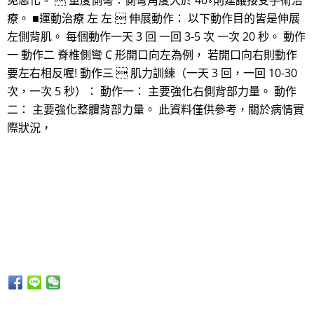
免惡化。  重度側彎：側彎角度大於 40∘則建議接受手術治
療。 ■運動治療 左 左  伸展動作： 以下動作目的皆是伸展
左側背肌。 每個動作一天 3 回 一回 3-5 次 一次 20 秒。 動作
一 動作二 脊椎側彎 C 形開口向左為例， 若開口向右則動作
要左右相反喔! 動作三  肌力訓練（一天 3 回，一回 10-30
次，一次 5 秒）： 動作一： 主要強化右側背部力量。 動作
二： 主要強化整體背部力量。 此資料僅供參考，關於病情實
際狀況，