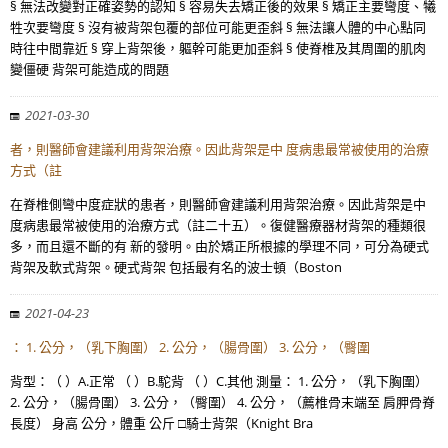
§ 無法改變對正確姿勢的認知 § 容易失去矯正後的效果 § 矯正主要彎度、犧
牲次要彎度 § 沒有被背架包覆的部位可能更歪斜 § 無法讓人體的中心點同
時往中間靠近 § 穿上背架後，軀幹可能更加歪斜 § 使脊椎及其周圍的肌肉
變僵硬 背架可能造成的問題
2021-03-30
者，則醫師會建議利用背架治療。因此背架是中 度病患最常被使用的治療
方式（註
在脊椎側彎中度症狀的患者，則醫師會建議利用背架治療。因此背架是中
度病患最常被使用的治療方式（註二十五）。復健醫療器材背架的種類很
多，而且還不斷的有 新的發明。由於矯正所根據的學理不同，可分為硬式
背架及軟式背架。硬式背架 包括最有名的波士頓（Boston
2021-04-23
： 1. 公分，（乳下胸圍） 2. 公分，（腸骨圍） 3. 公分，（臀圍
背型：（ ）A.正常 （ ）B.駝背 （ ）C.其他 測量： 1. 公分，（乳下胸圍）
2. 公分，（腸骨圍） 3. 公分，（臀圍） 4. 公分，（薦椎骨末端至 肩胛骨脊
長度） 身高 公分，體重 公斤 □騎士背架（Knight Bra