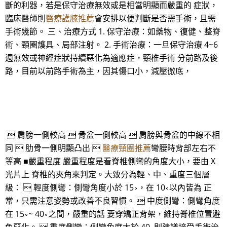
斷的利器，若是保守治療無效或是相當明顯而嚴重的 症狀，
臨床醫師則
醫療護膝推薦
會安排以便判斷是否需手術，且需
手術幾節。 三、治療方式 1. 保守治療：如藥物、復健、整脊
術、頸圈護具、局部注射。 2. 手術治療：一旦保守治療 4~6
週無效或神經症狀持續惡化為適應症，頸椎手術 分前路及後
路，目前以前路手術為主，因其傷口小，減壓徹底，
 肩膀一側較高  骨盆一側較高  肩膀與骨盆的中線不相
同  肋骨一側明顯凸出 
醫療頸圈推薦
彎腰時背部左右不
等高 ■嚴重程度 嚴重程度是看脊椎側彎的角度大小，要由 X
光片上 脊椎的夾角來判定。大致分為輕、中、重度三個層
級：  輕度側彎：側彎角度小於 15∘，在 10∘以內皆為 正
常，只需注意姿勢或改善不良習慣。  中度側彎：側彎角度
在 15∘~ 40∘之間，嚴重的話 要穿矯正背架，維持脊椎位置避