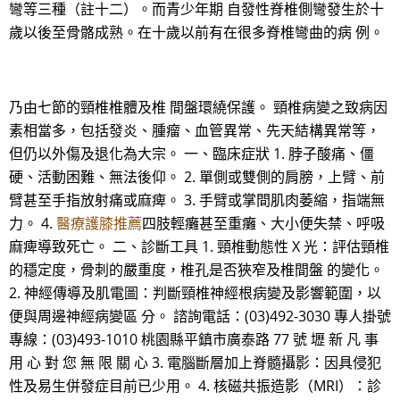
彎等三種（註十二）。而青少年期 自發性脊椎側彎發生於十
歲以後至骨骼成熟。在十歲以前有在很多脊椎彎曲的病 例。
乃由七節的頸椎椎體及椎 間盤環繞保護。 頸椎病變之致病因
素相當多，包括發炎、腫瘤、血管異常、先天結構異常等，
但仍以外傷及退化為大宗。 一、臨床症狀 1. 脖子酸痛、僵
硬、活動困難、無法後仰。 2. 單側或雙側的肩膀，上臂、前
臂甚至手指放射痛或麻痺。 3. 手臂或掌間肌肉萎縮，指端無
力。 4.
醫療護膝推薦
四肢輕癱甚至重癱、大小便失禁、呼吸
麻痺導致死亡。 二、診斷工具 1. 頸椎動態性 X 光：評估頸椎
的穩定度，骨刺的嚴重度，椎孔是否狹窄及椎間盤 的變化。
2. 神經傳導及肌電圖：判斷頸椎神經根病變及影響範圍，以
便與周邊神經病變區 分。 諮詢電話：(03)492-3030 專人掛號
專線：(03)493-1010 桃園縣平鎮市廣泰路 77 號 壢 新 凡 事
用 心 對 您 無 限 關 心 3. 電腦斷層加上脊髓攝影：因具侵犯
性及易生併發症目前已少用。 4. 核磁共振造影（MRI）：診