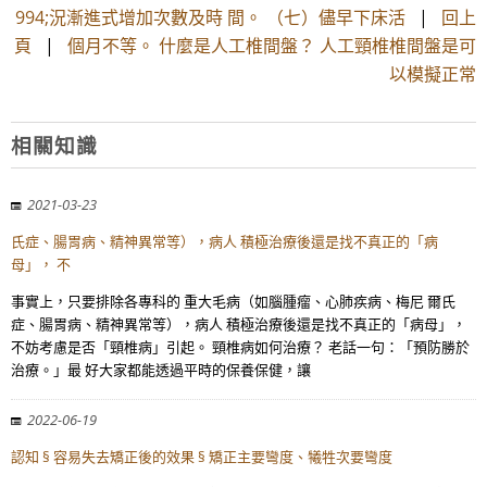
994;況漸進式增加次數及時 間。 （七）儘早下床活
|
回上
頁
|
個月不等。 什麼是人工椎間盤？ 人工頸椎椎間盤是可
以模擬正常
相關知識
2021-03-23
氏症、腸胃病、精神異常等），病人 積極治療後還是找不真正的「病
母」， 不
事實上，只要排除各專科的 重大毛病（如腦腫瘤、心肺疾病、梅尼 爾氏
症、腸胃病、精神異常等），病人 積極治療後還是找不真正的「病母」，
不妨考慮是否「頸椎病」引起。 頸椎病如何治療？ 老話一句：「預防勝於
治療。」最 好大家都能透過平時的保養保健，讓
2022-06-19
認知 § 容易失去矯正後的效果 § 矯正主要彎度、犧牲次要彎度