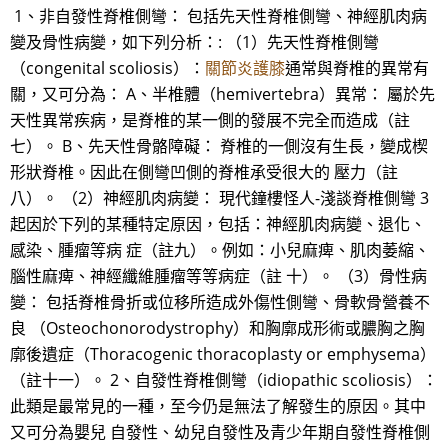
1、非自發性脊椎側彎： 包括先天性脊椎側彎、神經肌肉病
變及骨性病變，如下列分析：: （1）先天性脊椎側彎
（congenital scoliosis）：
關節炎護膝
通常與脊椎的異常有
關，又可分為： A、半椎體（hemivertebra）異常： 屬於先
天性異常疾病，是脊椎的某一側的發展不完全而造成（註
七）。 B、先天性骨骼障礙： 脊椎的一側沒有生長，變成楔
形狀脊椎。因此在側彎凹側的脊椎承受很大的 壓力（註
八）。 （2）神經肌肉病變： 現代鐘樓怪人-淺談脊椎側彎 3
起因於下列的某種特定原因，包括：神經肌肉病變、退化、
感染、腫瘤等病 症（註九）。例如：小兒麻痺、肌肉萎縮、
腦性麻痺、神經纖維腫瘤等等病症（註 十）。 （3）骨性病
變： 包括脊椎骨折或位移所造成外傷性側彎、骨軟骨營養不
良 （Osteochonorodystrophy）和胸廓成形術或膿胸之胸
廓後遺症（Thoracogenic thoracoplasty or emphysema）
（註十一）。 2、自發性脊椎側彎（idiopathic scoliosis）：
此類是最常見的一種，至今仍是無法了解發生的原因。其中
又可分為嬰兒 自發性、幼兒自發性及青少年期自發性脊椎側