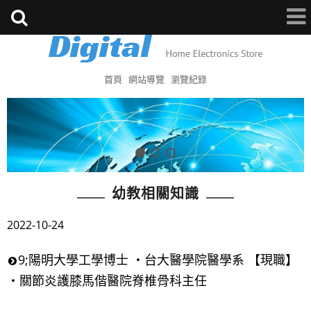
首頁
網站導覽
瀏覽紀錄
幼教相關知識
2022-10-24
9;陽明大學工學博士 ・台大醫學院醫學系 【現職】
・關節炎護膝馬偕醫院脊椎骨科主任