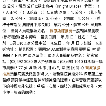
分，（臀圍） 4. 公分，（薦椎骨末端至 肩胛骨脊長度） 身
高 公分，體重 公斤 □騎士背架（Knight Brace） 背型：（
）A.正常 （ ）B.駝背 （ ）C.其他 測量： 1. 公分，（乳下胸
圍） 2. 公分，（腸骨圍） 3. 公分，（臀圍） 4. 公分，（薦
椎骨末端至 肩胛骨下緣長度） 身高 公分，體重 公斤 量測單
位： 量測人員職稱及姓名：
醫療護膝推薦
一般輔具量測表
(參考範例) 基本資料： 量測日期： 年 月 日 1.姓名： 2.性
別：□男 □女 3.身分證字號： 4.生日： 年 月 日 5.診斷： 6.寄
送地址： 輔具配置： 頸圈(MIAMI)測量示意圖 頸周長: 吋 肩
高點至下巴: 吋 量測單位： 量測人員職稱及姓名： 諮詢電
話：(03)492-3030 專人掛號專線：(03)493-1010 桃園縣平鎮
市廣泰路 77 號 壢 新 凡 事 用 心 對 您 無 限 關 心
醫療護膝
推薦
頸椎病變及微創手術 文‧壢新醫院神經外科 陳宏龍主治
醫師 頸脊髓神經是腦幹脊髓神經的延續，它掌管我們頸部以
下的神經功能包括：呼 吸、心跳、四肢的運動感覺功能、大
小便、腸胃的蠕動；