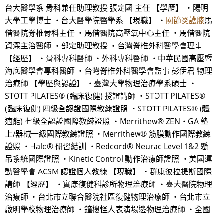
台大醫學系 骨科兼任助理教授 張定國 主任 【學歷】 ・陽明
大學工學博士 ・台大醫學院醫學系 【現職】 ・
關節炎護膝
馬
偕醫院脊椎骨科主任 ・馬偕醫院高壓氧中心主任 ・馬偕醫院
資深主治醫師 ・部定助理教授 ・台灣脊椎外科醫學會理事
【經歷】 ・骨科專科醫師 ・外科專科醫師 ・中華民國高壓暨
海底醫學會專科醫師 ・台灣脊椎外科醫學會監事 彭伊君 物理
治療師 【學歷與認證】 ・臺灣大學物理治療學系碩士 ・
STOTT PILATES® (臨床復健) 授證講師 ・STOTT PILATES®
(臨床復健) 四級全認證國際教練證照 ・STOTT PILATES® (體
適能) 七級全認證國際教練證照 ・Merrithew® ZEN‧GA 墊
上/器械一級國際教練證照 ・Merrithew® 筋膜動作國際教練
證照 ・Halo® 研習結訓 ・Redcord® Neurac Level 1&2 懸
吊系統國際證照 ・Kinetic Control 動作治療師證照 ・美國運
動醫學會 ACSM 認證個人教練 【現職】 ・群康彼拉提斯國際
講師 【經歷】 ・實康復健科診所物理治療師 ・臺大醫院物理
治療師 ・台北市立聯合醫院社區復健物理治療師 ・台北市立
啟明學校物理治療師 ・鐘樓怪人表演場邊物理治療師 ・全國