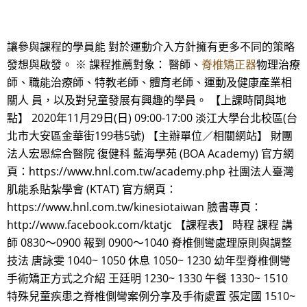
讓參與課程的學員能 對於運動介入方針擁有更多不同的策略
發想與啟發。 ※ 課程推薦對象： 醫師、
脊椎矯正器
物理治療
師、職能治療師、特教老師、體育老師、運動及健康產業相
關人 員，以及對兒童發展有興趣的學員。 【上課時間與地
點】 2020年11月29日(日) 09:00-17:00 淡江大學台北校區(台
北市大安區金華街199巷5號) 【主辦單位／相關網站】 財團
法人宏恩綜合醫院 復健科 藍海學苑 (BOA Academy) 官方網
頁：https://www.hnl.com.tw/academy.php 社團法人臺灣
肌能系貼紮學會 (KTAT) 官方網頁：
https://www.hnl.com.tw/kinesiotaiwan 臉書專頁：
http://www.facebook.com/ktatjc 【課程表】 時程 課程 講
師 0830～0900 報到 0900～1040 脊椎側彎處理原則與調整
技法 唐詠雯 1040~ 1050 休息 1050~ 1230 幼年型脊椎側彎
手術矯正方式之介紹 王廷明 1230~ 1330 午餐 1330~ 1510
特殊兒童疾患之脊椎側彎案例分享及手術處置 張定國 1510~