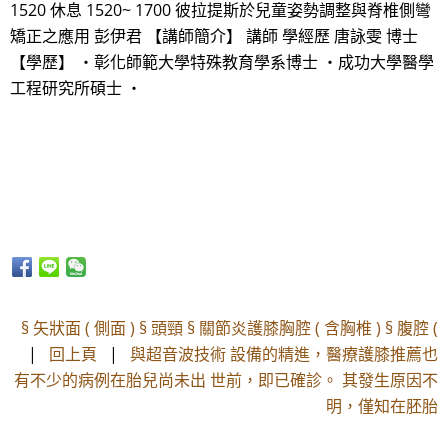
1520 休息 1520~ 1700 彼拉提斯於兒童姿勢調整與脊椎側彎
矯正之應用 彭伊君 【講師簡介】 講師 學經歷 唐詠雯 博士
【學歷】 ・彰化師範大學特殊教育學系博士 ・成功大學醫學
工程研究所碩士 ・
§ 矢狀面 ( 側面 ) § 頭頸 § 關節炎護膝胸腔 ( 含胸椎 ) § 腹腔 (
|
回上頁
|
與超音波技術 設備的精進，醫療護膝推薦也
有不少的病例在胎兒尚未出 世前，即已確診。 其發生原因不
明，僅知在胚胎