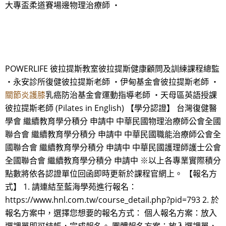
大專盃柔道賽場邊物理治療師 ・
POWERLIFE 彼拉提斯教室彼拉提斯健康顧問及訓練課程總監
・永安診所復健彼拉提斯老師 ・伊甸基金會彼拉提斯老師 ・
關節炎護膝
乳癌防治基金會運動指導老師 ・天母區英語授課
彼拉提斯老師 (Pilates in English) 【學分認證】 台灣復健醫
學會 繼續教育學分積分 申請中 中華民國物理治療師公會全國
聯合會 繼續教育學分積分 申請中 中華民國職能治療師公會全
國聯合會 繼續教育學分積分 申請中 中華民國護理師護士公會
全國聯合會 繼續教育學分積分 申請中 ※以上各專業實際積分
點數將依各認證單位回函即時更新於課程官網上。 【報名方
式】 1. 請連結至藍海學苑進行報名：
https://www.hnl.com.tw/course_detail.php?pid=793 2. 於
報名方案中，選擇您想要的報名方式： 個人報名方案：放入