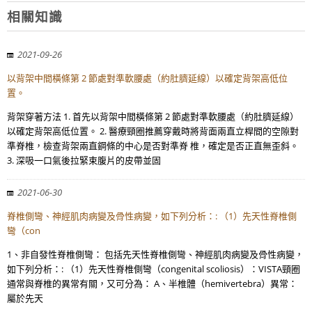
相關知識
2021-09-26
以背架中間橫條第 2 節處對準軟腰處（約肚臍延線）以確定背架高低位
置。
背架穿著方法 1. 首先以背架中間橫條第 2 節處對準軟腰處（約肚臍延線）
以確定背架高低位置。 2. 醫療頸圈推薦穿戴時將背面兩直立桿間的空隙對
準脊椎，檢查背架兩直鋼條的中心是否對準脊 椎，確定是否正直無歪斜。
3. 深吸一口氣後拉緊束腹片的皮帶並固
2021-06-30
脊椎側彎、神經肌肉病變及骨性病變，如下列分析：: （1）先天性脊椎側
彎（con
1、非自發性脊椎側彎： 包括先天性脊椎側彎、神經肌肉病變及骨性病變，
如下列分析：: （1）先天性脊椎側彎（congenital scoliosis）：VISTA頸圈
通常與脊椎的異常有關，又可分為： A、半椎體（hemivertebra）異常：
屬於先天