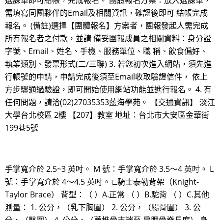
選課單即可結帳，完成報名。 團體報名方案：放入選課單，
需填寫同團夥伴的Email及相關資訊，確認後即可 結帳完成
報名。 (備註)選擇【團體報名】方案者，團報發起人需完成
所有報名者之付款，並請 備妥團報成員之相關資料：身分證
字號、Email、姓名、手機、服務單位、職 稱、飲食偏好、
執業類別、發票形式(二/三聯) 3. 若您初次進入網站，須先進
行帳號的申請，申請完成後須至Email收取驗證信件， 依上
方步驟通過驗證，即可開始使用網站功能並進行報名。 4. 有
任何問題，請洽(02)27035353藍海學苑。 【交通資訊】 淡江
大學台北校區 2樓 【207】教室 地址：台北市大安區金華街
199巷5號
手掌寬介於 2.5~3 英吋。 M 號：手掌寬介於 3.5～4 英吋。 L
號：手掌寬介於 4～4.5 英吋。 □騎士泰勒背架（Knight-
Taylor Brace） 背型：（ ）A.正常 （ ）B.駝背 （ ）C.其他
測量： 1. 公分，（乳下胸圍） 2. 公分，（腸骨圍） 3. 公