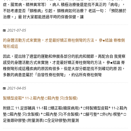
症、腸胃病、精神異常等），病人 積極治療後還是找不真正的「病母」，
不妨考慮是否「頸椎病」引起。 頸椎病如何治療？ 老話一句：「預防勝於
治療。」最 好大家都能透過平時的保養保健，讓
2021-07-05
的身體活動方式來實施，才是最好矯正脊柱側彎的方法。 參●結論 脊椎側
彎形成這
因此，提出除了適當的運動和伸展各部分的肌肉和關節，再配合自 我覺察
感受的身體活動方式來實施，才是最好矯正脊柱側彎的方法。 參●結論 脊
椎側彎形成這種疾病的原因有很多，但是大部分都是找不到確切的原 因，
多數的病患是屬於「自發性脊柱側彎」，約佔所有脊柱側彎
2021-04-05
製矯型皮鞋* 11-2.鞋內墊 □鞋內墊 只(含製模)
附錄三 11.足部輔具 11-1鞋 □矯正鞋(糖尿病用) * □特製矯型皮鞋* 11-2.鞋內
墊 □鞋內墊 只(含製模) * □鞋內墊 只(不合製模) * □腳弓墊* □外(內) 楔墊* □
足後跟矽膠墊 (附量測表) □全足矽膠墊(附量測