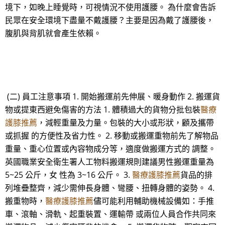
境下，如晚上睡覺時，可視情況不使用護腰。 為什麼會告訴
民眾在安全環境下盡量不戴護腰？主要是因為戴了護腰後，
腹肌與背肌就會產生依賴。
(二) 員工注意事項 1. 開始搬運前先伸展、暖身動作 2. 搬運貨
物或提東西避免傷害的方法 1. 體積過大的貨物分批包裝
醫療
護膝推薦
，減輕重量及力量。包裝的大小或形狀，顧及攜帶
或抓握 的方便性及省力性。 2. 移動或搬運重物前先了解物品
重量、重心位置或內容物成分等，適度做搬運方式的 調整。
英國職業安全衛生署人工物料搬運規則建議男性搬運重量為
5~25 公斤，女 性為 3~16 公斤。 3.
醫療護膝推薦
貨品的排
列堆疊整齊，減少需伸長身體、彎腰、扭轉身體的姿勢。 4.
搬重物時，
醫療護膝推薦
儘可能利用輔助機械設備如：手推
車、滾軸、滑軌、起重裝置、運輸帶 或兩位人員合作共同來