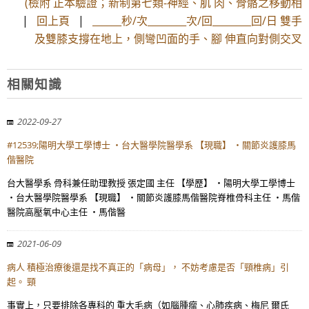
(檢附 正本驗證；新制第七類-神經、肌 肉、骨骼之移動相
|
回上頁
|
______秒/次________次/回________回/日 雙手
及雙膝支撐在地上，側彎凹面的手、腳 伸直向對側交叉
相關知識
2022-09-27
#12539;陽明大學工學博士 ・台大醫學院醫學系 【現職】 ・關節炎護膝馬
偕醫院
台大醫學系 骨科兼任助理教授 張定國 主任 【學歷】 ・陽明大學工學博士
・台大醫學院醫學系 【現職】 ・關節炎護膝馬偕醫院脊椎骨科主任 ・馬偕
醫院高壓氧中心主任 ・馬偕醫
2021-06-09
病人 積極治療後還是找不真正的「病母」， 不妨考慮是否「頸椎病」引
起。 頸
事實上，只要排除各專科的 重大毛病（如腦腫瘤、心肺疾病、梅尼 爾氏