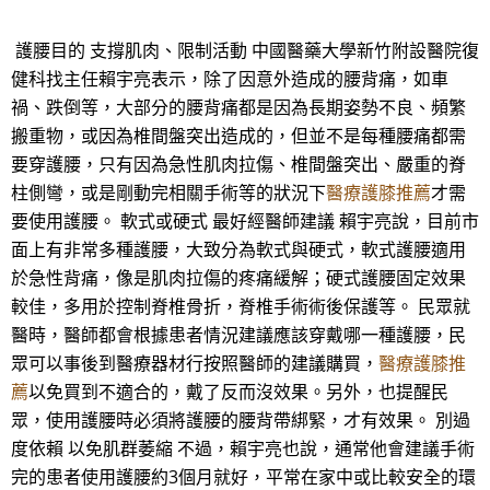
護腰目的 支撐肌肉、限制活動 中國醫藥大學新竹附設醫院復
健科找主任賴宇亮表示，除了因意外造成的腰背痛，如車
禍、跌倒等，大部分的腰背痛都是因為長期姿勢不良、頻繁
搬重物，或因為椎間盤突出造成的，但並不是每種腰痛都需
要穿護腰，只有因為急性肌肉拉傷、椎間盤突出、嚴重的脊
柱側彎，或是剛動完相關手術等的狀況下
醫療護膝推薦
才需
要使用護腰。 軟式或硬式 最好經醫師建議 賴宇亮說，目前市
面上有非常多種護腰，大致分為軟式與硬式，軟式護腰適用
於急性背痛，像是肌肉拉傷的疼痛緩解；硬式護腰固定效果
較佳，多用於控制脊椎骨折，脊椎手術術後保護等。 民眾就
醫時，醫師都會根據患者情況建議應該穿戴哪一種護腰，民
眾可以事後到醫療器材行按照醫師的建議購買，
醫療護膝推
薦
以免買到不適合的，戴了反而沒效果。另外，也提醒民
眾，使用護腰時必須將護腰的腰背帶綁緊，才有效果。 別過
度依賴 以免肌群萎縮 不過，賴宇亮也說，通常他會建議手術
完的患者使用護腰約3個月就好，平常在家中或比較安全的環