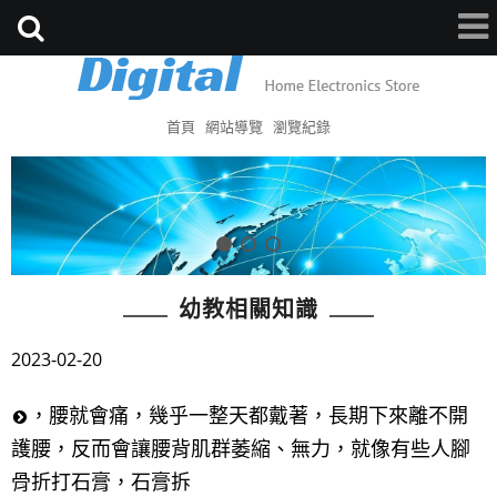
首頁
網站導覽
瀏覽紀錄
幼教相關知識
2023-02-20
，腰就會痛，幾乎一整天都戴著，長期下來離不開
護腰，反而會讓腰背肌群萎縮、無力，就像有些人腳
骨折打石膏，石膏拆