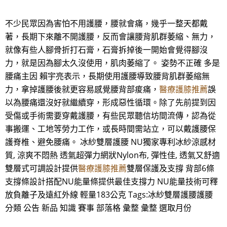
不少民眾因為害怕不用護腰，腰就會痛，幾乎一整天都戴
著，長期下來離不開護腰，反而會讓腰背肌群萎縮、無力，
就像有些人腳骨折打石膏，石膏拆掉後一開始會覺得腳沒
力，就是因為腳太久沒使用，肌肉萎縮了。 姿勢不正確 多是
腰痛主因 賴宇亮表示，長期使用護腰導致腰背肌群萎縮無
力，拿掉護腰後就更容易感覺腰背部痠痛，
醫療護膝推薦
誤
以為腰痛還沒好就繼續穿，形成惡性循環。除了先前提到因
受傷或手術需要穿戴護腰，有些民眾聽信坊間流傳，認為從
事搬運、工地等勞力工作，或長時間需站立，可以戴護腰保
護脊椎、避免腰痛。 冰紗雙層護腰 NU獨家專利冰紗涼感材
質, 涼爽不悶熱 透氣超彈力網狀Nylon布, 彈性佳, 透氣又舒適
雙層式可調設計提供
醫療護膝推薦
雙層保護及支撐 背部6條
支撐條設計搭配NU能量條提供最佳支撐力 NU能量技術可釋
放負離子及遠紅外線 輕量183公克 Tags:冰紗雙層護腰護腰
分類 公告 新品 知識 賽事 部落格 彙整 彙整 選取月份