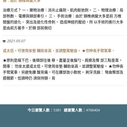
療：由於 頸椎病變大多
治療方式？ 一、藥物治療：消炎止痛劑、肌肉鬆弛劑。 二、 物理治療：局
部熱敷、 電療與頸部牽引。 三、 手術治療：由於 頸椎病變大多是前 方椎
間盤的退化、 突出及退化性骨刺， 造成神經的壓迫，所 以手術的進行大多
是由前方著手，於頸 部前側切
2021-05-07
或太低。可使用坐墊 輔助坐高，並調整駕駛座。 ★勿伸長手臂駕車，
★原則是縮下巴、後頸部往後 移，盡量呈後腦勺、肩膀及臀 部三點垂直。
開車： 勿坐太遠或太低。可使用坐墊 輔助坐高，並調整駕駛座。 ★勿伸長
手臂駕車，另避免腰 酸背痛，可在腰部放小軟枕。 刷牙洗臉： 彎曲臀部及
膝關節，低頭時仍 須保持頸、背
今日瀏覽人數：
5381
總瀏覽人數：
4766404