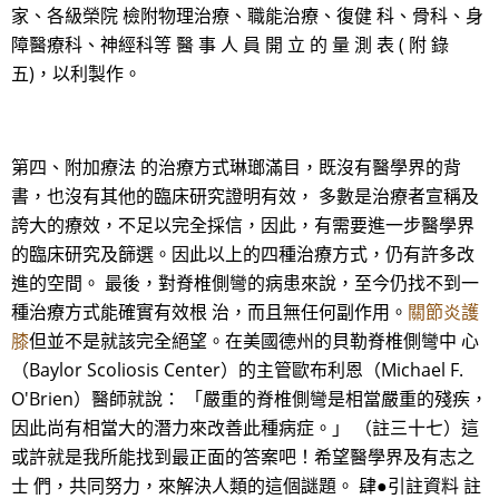
家、各級榮院 檢附物理治療、職能治療、復健 科、骨科、身
障醫療科、神經科等 醫 事 人 員 開 立 的 量 測 表 ( 附 錄
五)，以利製作。
第四、附加療法 的治療方式琳瑯滿目，既沒有醫學界的背
書，也沒有其他的臨床研究證明有效， 多數是治療者宣稱及
誇大的療效，不足以完全採信，因此，有需要進一步醫學界
的臨床研究及篩選。因此以上的四種治療方式，仍有許多改
進的空間。 最後，對脊椎側彎的病患來說，至今仍找不到一
種治療方式能確實有效根 治，而且無任何副作用。
關節炎護
膝
但並不是就該完全絕望。在美國德州的貝勒脊椎側彎中 心
（Baylor Scoliosis Center）的主管歐布利恩（Michael F.
O'Brien）醫師就說： 「嚴重的脊椎側彎是相當嚴重的殘疾，
因此尚有相當大的潛力來改善此種病症。」 （註三十七）這
或許就是我所能找到最正面的答案吧！希望醫學界及有志之
士 們，共同努力，來解決人類的這個謎題。 肆●引註資料 註