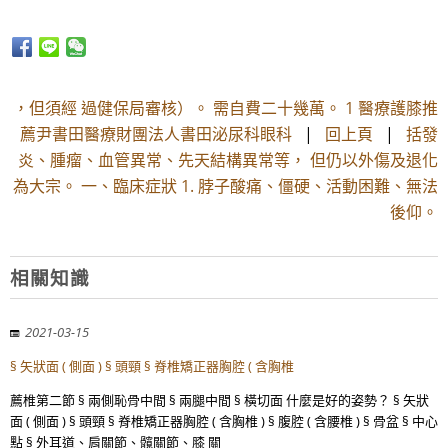
，但須經 過健保局審核）。 需自費二十幾萬。 1 醫療護膝推
薦尹書田醫療財團法人書田泌尿科眼科
|
回上頁
|
括發
炎、腫瘤、血管異常、先天結構異常等， 但仍以外傷及退化
為大宗。 一、臨床症狀 1. 脖子酸痛、僵硬、活動困難、無法
後仰。
相關知識
2021-03-15
§ 矢狀面 ( 側面 ) § 頭頸 § 脊椎矯正器胸腔 ( 含胸椎
薦椎第二節 § 兩側恥骨中間 § 兩腿中間 § 橫切面 什麼是好的姿勢？ § 矢狀
面 ( 側面 ) § 頭頸 § 脊椎矯正器胸腔 ( 含胸椎 ) § 腹腔 ( 含腰椎 ) § 骨盆 § 中心
點 § 外耳道、肩關節、髖關節、膝 關