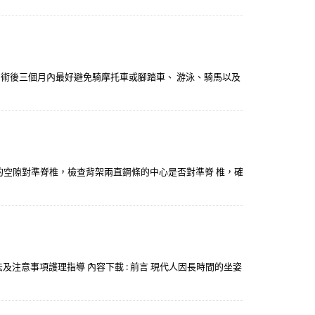
 術後三個月內最好避免騎摩托車或腳踏車、 游泳、騎馬以及
桿間的空隙對準脊椎，檢查背架兩直鋼條的中心是否對準脊 椎，確
著方法及注意事項護理指導 內容下載 : 前言 現代人因長時間的坐姿