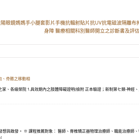
陽眼鏡媽媽手小腿套影片手機抗輻射貼片抗UV抗電磁波隔離布
身障 醫療相關科別醫師開立之診斷書及評估
 肉、骨骼之移動相
家、各級榮院 1.具效期內之肢體障礙證明(檢附 正本驗證；新制第七類-神經、肌 
發想與啟發。 ※ 課程推薦對象： 醫師、脊椎矯正器物理治療師、職能治療師
(