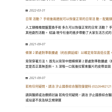
2022-03-31
日常 活動？ 手術後兩週就可以恢復正常的日常活 動，配戴
人工頸椎椎間盤置換手術 多久可以恢復正常的日常 活動？ 
其他劇烈活動。 結論 現今社會的進步帶動了大家生活方式的
2021-09-07
條第 2 節處對準軟腰處（約肚臍延線）以確定背架高低位置
背架穿著方法 1. 首先以背架中間橫條第 2 節處對準軟腰
定是否正直無歪斜。 3. 深吸一口氣後拉緊束腹片的皮帶並固
2021-09-07
若有任何疑問，請洽 汐止國泰綜合醫院復健科 (02)26482121 
請與醫師或治療師討論 若有任何疑問，請洽 汐止國泰綜合醫院復健科
或站姿不良及缺乏規律運