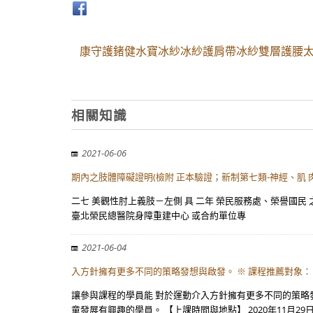
康守護鍺健水寶冰紗冰紗護肩帶冰紗雙層護腰太
相關知識
2021-06-06
期內之肢體障礙證明(檢附 正本驗證；新制第七類-神經、肌
二七 美觀性肘上義肢－左側 具 二年 榮民服務處、榮譽國民 之
臺北榮民總醫院身障重建中心 或合約單位專
2021-06-04
入方針擁有更多不同的策略發想與啟發。 ※ 課程推薦對象：
讓參與課程的學員能 對於運動介入方針擁有更多不同的策略
童發展有興趣的學員。 【上課時間與地點】 2020年11月29日