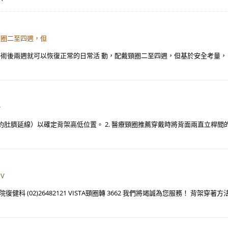
頸圈二至四週，但
手術後兩週就可以恢復正常的日常活 動，配戴頸圈二至四週，但基於安全考量，
。
處（約肚臍延線）以確定背架高低位置。 2. 醫療頸圈推薦穿戴時將背面兩直立
V
 (02)26482121 VISTA頸圈轉 3662 我們將竭誠為您服務！ 背架穿