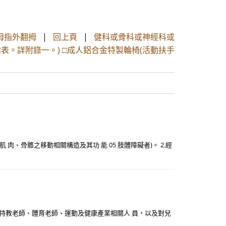
拇指外翻拇
|
回上頁
|
健科或骨科或神經科或
表。詳附錄一。) □成人鋁合金特製輪椅(活動扶手
肉、骨骼之移動相關構造及其功 能 05 肢體障礙者)。 2.經
、特教老師、體育老師、運動及健康產業相關人 員，以及對兒