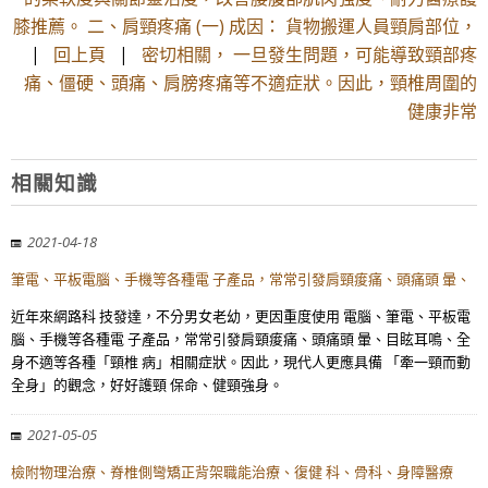
膝推薦。 二、肩頸疼痛 (一) 成因： 貨物搬運人員頸肩部位，
|
回上頁
|
密切相關， 一旦發生問題，可能導致頸部疼
痛、僵硬、頭痛、肩膀疼痛等不適症狀。因此，頸椎周圍的
健康非常
相關知識
2021-04-18
筆電、平板電腦、手機等各種電 子產品，常常引發肩頸痠痛、頭痛頭 暈、
近年來網路科 技發達，不分男女老幼，更因重度使用 電腦、筆電、平板電
腦、手機等各種電 子產品，常常引發肩頸痠痛、頭痛頭 暈、目眩耳鳴、全
身不適等各種「頸椎 病」相關症狀。因此，現代人更應具備 「牽一頸而動
全身」的觀念，好好護頸 保命、健頸強身。
2021-05-05
檢附物理治療、脊椎側彎矯正背架職能治療、復健 科、骨科、身障醫療