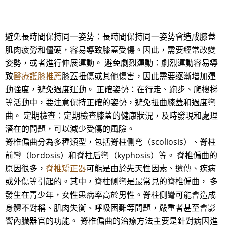
避免長時間保持同一姿勢：長時間保持同一姿勢會造成膝蓋
肌肉疲勞和僵硬，容易導致膝蓋受傷。因此，需要經常改變
姿勢，或者進行伸展運動。 避免劇烈運動：劇烈運動容易導
致
醫療護膝推薦
膝蓋扭傷或其他傷害，因此需要逐漸增加運
動強度，避免過度運動。 正確姿勢：在行走、跑步、爬樓梯
等活動中，要注意保持正確的姿勢，避免扭曲膝蓋和過度彎
曲。 定期檢查：定期檢查膝蓋的健康狀況，及時發現和處理
潛在的問題，可以減少受傷的風險。
脊椎偏曲分為多種類型，包括脊柱侧弯（scoliosis）、脊柱
前彎（lordosis）和脊柱后彎（kyphosis）等。 脊椎偏曲的
原因很多，
脊椎矯正器
可能是由於先天性因素、遺傳、疾病
或外傷等引起的。其中，脊柱侧彎是最常見的脊椎偏曲， 多
發生在青少年，女性患病率高於男性。脊柱侧彎可能會造成
身體不對稱、肌肉失衡、呼吸困難等問題，嚴重者甚至會影
響內臟器官的功能。 脊椎偏曲的治療方法主要是針對病因進