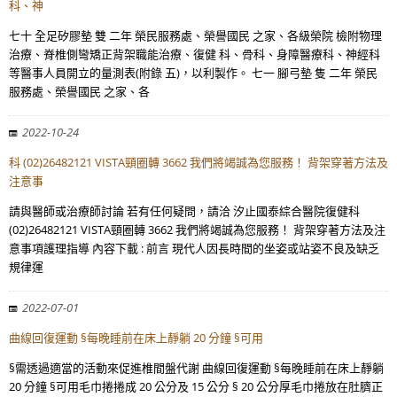
科、神
七十 全足矽膠墊 雙 二年 榮民服務處、榮譽國民 之家、各級榮院 檢附物理
治療、脊椎側彎矯正背架職能治療、復健 科、骨科、身障醫療科、神經科
等醫事人員開立的量測表(附錄 五)，以利製作。 七一 腳弓墊 隻 二年 榮民
服務處、榮譽國民 之家、各
2022-10-24
科 (02)26482121 VISTA頸圈轉 3662 我們將竭誠為您服務！ 背架穿著方法及
注意事
請與醫師或治療師討論 若有任何疑問，請洽 汐止國泰綜合醫院復健科
(02)26482121 VISTA頸圈轉 3662 我們將竭誠為您服務！ 背架穿著方法及注
意事項護理指導 內容下載 : 前言 現代人因長時間的坐姿或站姿不良及缺乏
規律運
2022-07-01
曲線回復運動 §每晚睡前在床上靜躺 20 分鐘 §可用
§需透過適當的活動來促進椎間盤代謝 曲線回復運動 §每晚睡前在床上靜躺
20 分鐘 §可用毛巾捲捲成 20 公分及 15 公分 § 20 公分厚毛巾捲放在肚臍正