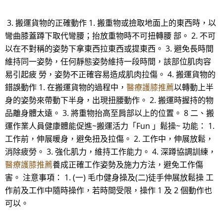
3. 搬運貨物的正確動作 1. 搬重物或撿取地面上的東西時，以
彎曲膝蓋蹲下取代彎腰；抬放重物時不可扭轉腰 部。 2. 不可
以在不對稱的姿勢下拿東西拉東西或提東西。 3. 避免長時間
維持同一姿勢，任何靜態姿勢維持一段時間，該部位肌肉容
易引起疲 勞，姿勢不正確容易造成肌肉拉傷。 4. 搬運貨物的
錯誤動作 1. 在搬運貨物的過程中，
醫療護膝推薦
以轉動上半
身的姿勢來帶動下半身，出現扭腰動作。 2. 搬運時握持的物
品離身體太遠。 3. 將重物抬高至肩部以上的位置。 8 二、搬
運作業人員健康體能促進~搬運活力「Fun 」鬆操~ 功能： 1.
工作前，伸展暖身，避免扭及拉傷。 2. 工作中，伸展放鬆，
消除疲勞。 3. 強化肌力，維持工作能力。 4. 深蹲協調訓練，
醫療護膝推薦
養成正確工作姿勢及施力方法，避免工作傷
害。 注意事項： 1. (一) 毛巾健身操及(二)徒手伸展放鬆操 工
作前及工作中隨時操作，若時間受限，操作 1 及 2 個動作也
可以。