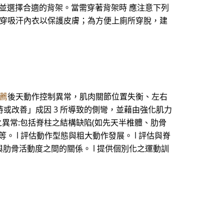
並選擇合適的背架。當需穿著背架時 應注意下列
要穿吸汗內衣以保護皮膚；為方便上廁所穿脫，建
薦
後天動作控制異常，肌肉關節位置失衡、左右
持或改善」成因 3 所導致的側彎，並藉由強化肌力
構之異常:包括脊柱之結構缺陷(如先天半椎體、肋骨
 l 評估動作型態與粗大動作發展。 l 評估與脊
與肋骨活動度之間的關係。 l 提供個別化之運動訓