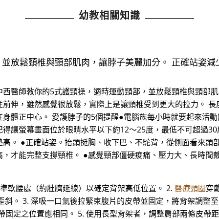
幼教相關知識
，並放鬆頸椎與頸部肌肉，讓脖子美麗加分。 正確站姿減
中西醫師教你的5式護頸操，適時運動頸部，並放鬆頸椎與頸部肌
往前伸，雖然感覺很放鬆，實際上是讓頸椎受到更大的拉力。 長
身體正中心。 愛護脖子的5個提醒●電腦族每小時就要起來活
得讓螢幕畫面位於眼睛水平以下約12～25度，最低不可超過3
高。 ●正確站姿。抬頭挺胸、收下巴、不駝背，從側面看來頭
高，才能完整支撐頸椎。 ●感覺頸部僵硬痠痛、壓力大、長時間
處對準軟腰處（約肚臍延線）以確定背架高低位置。 2.
醫療頸圈
穿
歪斜。 3. 深吸一口氣後拉緊束腹片的皮帶並固定，將背架調整
帶固定之位置應相同。 5. 使用長型背架者，調整肩部兩條皮帶距