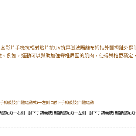
套影片手機抗輻射貼片抗UV抗電磁波隔離布拇指外翻拇趾外翻
險。例如，運動可以幫助加強脊椎周圍的肌肉，使得脊椎更穩定，
下手鉤義肢(自體驅動式)一左側 □肘下手鉤義肢(自體驅動
驅動式)一右側 □肘下手鉤義肢(自體驅動式)一左側 □肘下手鉤義肢(自體驅動式)