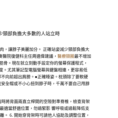
少頸部負擔大多數的人站立時
肉，讓脖子美麗加分。 正確站姿減少頸部負擔大
庚醫院復健科主任周適偉建議，
醫療頸圈
最不增加
動筋骨。現在就立刻動手設定你的螢幕保護程式，
0度。尤其筆記型電腦螢幕與鍵盤相連，更容易低
部不向前超出肩膀。●正確睡姿。枕頭除了要軟硬
戴安全帽或不小心扭到脖子時，千萬不要自己甩脖
戴時將背面兩直立桿間的空隙對準脊椎，檢查背架
至最適當舒適位置，勿過緊影 響呼吸或過鬆降低支
離。 6. 開始穿背架時可請他人協助及調整位置，