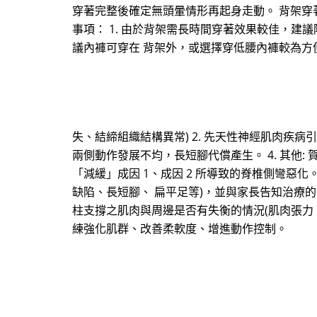
穿著完整後確定無頭暈情形再起身走動。 背架穿
事項： 1. 由於背架需長時間穿著效果較佳，
議內褲可穿在 背架外，或選擇穿低腰內褲較為方
失、結締組織結構異常) 2. 先天性神經肌肉疾病
兩側動作發展不均，長短腳代償產生。 4. 其他
「減緩」成因 1、成因 2 所導致的脊椎側彎惡化
缺陷、長短腳、 扁平足等)，並與家長告知治療的限
柱支撐之肌肉與周邊是否有失衡的情況(肌肉張力、
練強化肌群、改善柔軟度、增進動作控制。