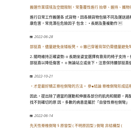
搬運作業環境及空間限制，常重覆性進行 抬舉、握持、攜物
進行日常工作搬運各 式貨物，因各類貨物包裝不同及運送過
康危害，常見潛在危險因子 包含： • 長期及重複動作 
2022-06-28
部挺直，儘量避免坐矮板凳。 o 雖已穿著背架仍需儘量避免
2. 隨時維持正確姿勢: o 長期坐姿宜選擇有靠背的椅子
部挺直以降低傷害。 o 無論站立或坐下，注意保持腰部挺直
2022-10-21
，才是最好矯正脊柱側彎的方法。 參●結論 脊椎側彎形成這
因此，提出除了適當的運動和伸展各部分的肌肉和關節，再配
找不到確切的原 因，多數的病患是屬於「自發性脊柱側彎」
2022-06-14
先天性脊椎側彎 § 原發型 ( 不明原因型 ) 側彎 非結構型 (