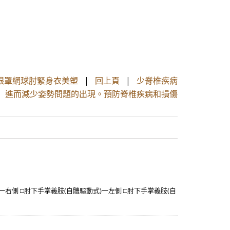
眼罩網球肘緊身衣美塑
|
回上頁
|
少脊椎疾病
 進而減少姿勢問題的出現。預防脊椎疾病和損傷
一右側 □肘下手掌義肢(自體驅動式)一左側 □肘下手掌義肢(自