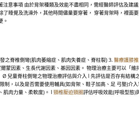
著注意事項 由於背架種類及效能不盡相同，需經醫師評估及建議
建議除了睡覺及洗澡外，其他時間儘量要穿著， 穿著背架時，裡面
便。
引發之脊椎側彎(肌肉萎縮症、肌肉失養症、脊柱裂) 3.
醫療護膝推
: 賀爾蒙因素、生長代謝因素、基因因素。 物理治療主要可以「維
。 Ø 兒童脊柱側彎之物理治療評估與介入 l 先評估是否存有結
制，以及是否需要使用輔具(如背架、鞋子加高、足 弓墊)介入等。
肌肉力量、柔軟度)。 l
頸椎壓迫頸圈
評估呼吸效能(呼吸型態)