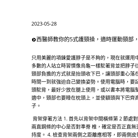
2023-05-28
西醫師教你的5式護頸操，適時運動頸部
只用美麗的項鍊愛護脖子是不夠的，現在就運用
多數的人站立時習慣像烏龜一樣駝著背並把脖子
頸部負擔的方式就是抬頭收下巴，讓頭部重心落在
時間一到就強迫自己變換姿勢。使用電腦時，要記
頭駝背，最好少放在腿上使用，或以書本將電腦墊
適中，頸部也要睡在枕頭上，並使額頭與下巴齊
子。
背架穿著方法 1. 首先以背架中間橫條第 2 節
兩直鋼條的中心是否對準脊 椎，確定是否正直無
持度。 4. 檢查背架兩側之距離應相等，即兩側皮