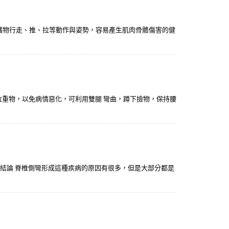
攜物行走、推、拉等動作與姿勢，容易產生肌肉骨骼傷害的健
、拉重物，以免病情惡化，可利用雙腿 彎曲，蹲下撿物，保持腰
●結論 脊椎側彎形成這種疾病的原因有很多，但是大部分都是