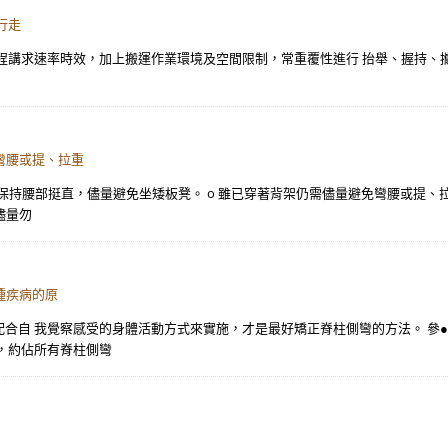
行走
程講求速率時效，加上搬運作業環境及空間限制，常重覆性進行 抬舉、握持、
彎腰或提、拉重
支持，保持腰部挺直，儘量避免坐矮板凳。 o 雖已穿著背架仍需儘量避免彎腰或提
儘量勿
種疾病的原
合自 我覺察感受的身體活動方式來實施，才是最好矯正脊柱側彎的方法。 參
，約佔所有脊柱側彎