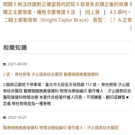
問題 § 無法改變對正確姿勢的認知 § 容易失去矯正後的效果 §
矯正主要彎度、犧牲次要彎度 § 沒
|
回上頁
|
4.5 英吋。
□騎士泰勒背架（Knight-Taylor Brace） 背型：（ ）A.正常
（
相關知識
2021-08-09
2 號。 脊柱側彎 汐止國泰綜合醫院 醫療頸圈推薦復健科
2.振興公園地下停車場：臺北市北投區天母西路 112 號。 脊柱側彎 汐止國
泰綜合醫院 醫療頸圈推薦復健科 物理治療組編印 著作權人：汐止國泰綜合
醫院復健科物理治療 本著作非經著作權人同意，不得轉載、翻印或轉售 ■
定義 脊柱側彎是指一種脊椎
2022-10-21
醫療頸圈推薦復健科 物理治療組編印 著作權人：汐止國泰綜合醫院