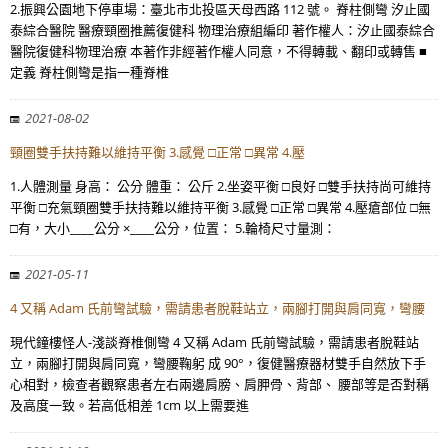
2.振興公園地下停車場：臺北市北投區天母西路 112 號。 脊柱側彎 汐止國
泰綜合醫院 醫療頸圈推薦復健科 物理治療組編印 著作權人：汐止國泰綜合
醫院復健科物理治療 本著作非經著作權人同意，不得轉載、翻印或轉售 ■
定義 脊柱側彎是指一種脊椎
2021-08-02
頸圈雙手扶持難以維持平衡 3.感覺 □正常 □異常 4.壓
1.人體測量 身高： 公分 體重： 公斤 2.坐姿平衡 □良好 □雙手扶持尚可維持
平衡 □充氣頸圈雙手扶持難以維持平衡 3.感覺 □正常 □異常 4.壓瘡部位 □無
□有，大小____公分 ×____公分，位置： 5.輪椅尺寸量測：
2021-05-11
4 又稱 Adam 氏前彎試驗，需請患者脫鞋站立，兩腳打開與肩同寬，彎腰
現代鐘樓怪人-淺談脊椎側彎 4 又稱 Adam 氏前彎試驗，需請患者脫鞋站
立，兩腳打開與肩同寬，彎腰鞠躬 成 90°，復健醫療器材雙手自然放下手
心相對，檢查者觀察患者左右兩邊肩膀、肩胛骨、背部、 腰部等是否對稱
及高度一致。若高低相差 1cm 以上需要進