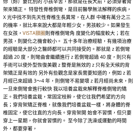
你（妳）要比別的 小孩辛苦，那就是在長大前，必須穿著背
架來矯正。 特發性脊椎側彎，是目前醫學無法解釋的疾病，
X 光中找不到先天性脊椎生長異常，在人群 中確有萬分之三
的機率，就比率來說大都是年輕少女，男孩較少。如果發生
在女孩，
VISTA頸圈
則脊椎側彎角 度變化的幅度較大；若在
男孩，則變化之機會較小。 五十多年治療經驗，有幾項治療
的經驗是大部分之醫師都可以共同接受的。那就是 z 若側彎
超過 20 度，則彎曲會繼續進行 z 若側彎超過 40 度，則只有
手術可以使外型恢復美觀 z 整脊是無效的 z 只有全天候的背
架矯正是有效的 另外有些觀念是家長需要知道的，例如 z 若
月經已來超過 3～4 年，則側彎不易變壞 z 若月經尚未來，則
一旦來側彎會進行較快 我以培養盆栽來解釋脊椎側彎的矯
正。我們培養盆栽，常固定枝幹，使它往我們希望的方向
長；穿背架矯正脊椎，就像我們培養盆栽一樣，將身體的脊
椎固定，使它往直的方向長。穿背架開 始會不習慣，但只要
穿上一星期，你就會習慣的。 至今除了洗澡或運動的時間
外，都要穿著，