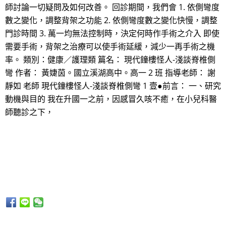
師討論一切疑問及如何改善。 回診期間，我們會 1. 依側彎度
數之變化，調整背架之功能 2. 依側彎度數之變化快慢，調整
門診時間 3. 萬一均無法控制時，決定何時作手術之介入 即使
需要手術，背架之治療可以使手術延緩，減少一再手術之機
率。 類別：健康／護理類 篇名： 現代鐘樓怪人-淺談脊椎側
彎 作者： 黃婕茵。國立溪湖高中。高一 2 班 指導老師： 謝
靜如 老師 現代鐘樓怪人-淺談脊椎側彎 1 壹●前言： 一、研究
動機與目的 我在升國一之前，因感冒久咳不癒，在小兒科醫
師聽診之下，