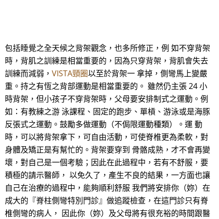
包括睡覺之全天候之背架觀念，也多所修正，例 如不穿背架
時，背肌之訓練是相當重要的，因為只穿背架，背肌會失去
訓練而減弱，
VISTA頸圈
以至於背架一 拿掉，側彎馬上變嚴
重。持之有恆之背部運動是相當重要的。 雖然仍主張 24 小
時背架，但小孩子不穿背架時，父母要安排制式之運動。例
如：有教練之游 泳課程、固定的跑步、單槓、游泳或是海豚
反張式之運動。鼓勵多做運動（不侷限運動種類）。運 動
時，可以將背架拿下，可自由活動，可使脊椎更為柔軟，對
身體及矯正是有幫忙的。背架要穿到 骨骼成熟，才不會再變
壞，對自己是一個考驗；因此在此過程中，若有不舒服，要
積極的請示醫師， 以免久了，產生不良的結果，一方面也讓
自己在治療的過程中，能夠順利舒服 我們將安排你（妳）在
成大的『脊柱側彎特別門診』做追蹤檢查，在這門診只有脊
椎側彎的病人， 因此你（妳）及父母將有很充裕的時間跟醫