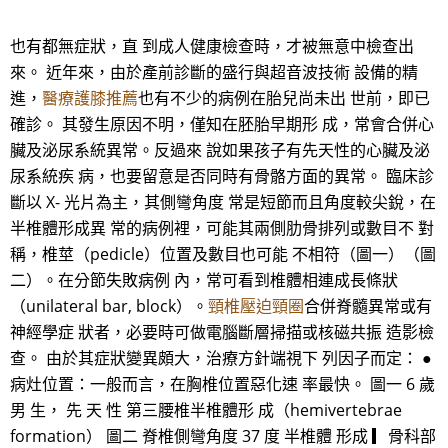
也有都無症狀，直 到成人健康檢查時，才被無意中檢查出
來。 近年來，由於產前診斷的盛行與超音波技術 設備的精
進，
醫療護膝推薦
也有不少的病例在胎兒尚未出 世前，即已
確診。 其發生原因不明，僅知在胚胎早期形 成，常會合併心
臟及泌尿系統異常。反過來 說如果孩子有先天性的心臟及泌
尿系統疾 病，也要留意是否同時有骨骼方面的異常。 臨床診
斷以 X- 光片為主，其側彎角度 常是短節而且角度較尖銳，在
半椎體形成異 常的病例裡，可能其兩側肋骨排列或數目不 對
稱，椎莖（pedicle）位置及數目也可能 不相符（圖一）（圖
二）。在分節失敗病例 內，常可看到椎體相連成長條狀
（unilateral bar, block）。
頸椎壓迫頸圈
合併脊髓異常或有
神經學症 狀者，必要時可做電腦斷層掃描或核磁共振 造影檢
查。 由於其症狀變異頗大，治療方針端視下 列因子而定： ●
病灶位置：一般而言，在胸椎位置惡化速 率最快。 圖一 6 歲
男 生， 先 天 性 第三腰椎半椎體形 成（hemivertebrae
formation） 圖二 脊椎側彎角度 37 度 半椎體 形成 ▎骨科部