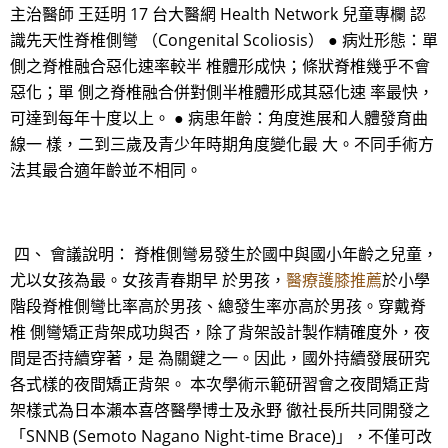
主治醫師 王廷明 17 台大醫網 Health Network 兒童專欄 認
識先天性脊椎側彎 （Congenital Scoliosis） ● 病灶形態：單
側之脊椎融合惡化速率較半 椎體形成快；條狀脊椎幾乎不會
惡化；單 側之脊椎融合併對側半椎體形成其惡化速 率最快，
可達到每年十度以上。 ● 病患年齡：角度進展和人體發育曲
線一 樣，二到三歲及青少年時期角度變化最 大。不同手術方
法其最合適年齡並不相同。
四、 會議說明： 脊椎側彎易發生於國中與國小年齡之兒童，
尤以女孩為最。女孩青春期早 於男孩，
醫療護膝推薦
於小學
階段脊椎側彎比率高於男孩、總發生率亦高於男孩。穿戴脊
椎 側彎矯正背架成功與否，除了背架設計製作精確度外，夜
間是否持續穿著，是 為關鍵之一。因此，國外持續發展研究
各式樣的夜間矯正背架。 本次學術示範研習會之夜間矯正背
架樣式為日本瀨本喜啓醫學博士及永野 徹社長所共同開發之
「SNNB (Semoto Nagano Night-time Brace)」，不僅可改