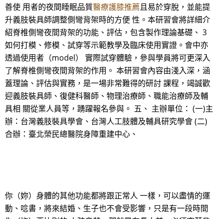
善使 用者的夜間睡眠品質
醫療護膝推薦
且易於穿脫，並能提
升義肢裝具師調整側彎背架時的方便 性。本研習會將詳細介
紹脊椎側彎夜間背架的功能、評估，包含製作理論基礎、 3
如何打模、修模、試穿等示範教學及臨床使用實證。會中亦
透過使用者（model） 實際試穿體驗，參與學員將可更深入
了解脊椎側彎夜間背架的作用。 本研習會內容由淺入深，涵
蓋理論、評估與實務，是一場非常難得的研討 課程，竭誠歡
迎義肢裝具師、復健科醫師、物理治療師、職能治療師及輔
具相 關從業人員等，踴躍報名參與。 五、 主辦單位： (一)主
辦：台灣義肢裝具學會、台灣人工肢體及輔具研究學會 (二)
合辦：臺北榮民總醫院身障重建中心、
你（妳）身體的其他功能都將跟正常人 一樣，可以盡情的運
動、唸書，將來結婚、生子也不會受影響，只是有一段時間