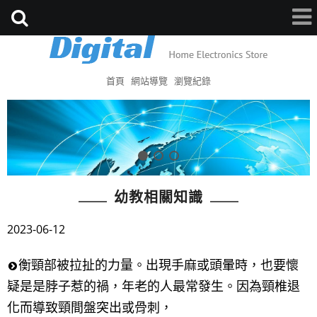
首頁
網站導覽
瀏覽紀錄
幼教相關知識
2023-06-12
衡頸部被拉扯的力量。出現手麻或頭暈時，也要懷
疑是是脖子惹的禍，年老的人最常發生。因為頸椎退
化而導致頸間盤突出或骨刺，