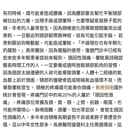
有的時候，還可能會造成腰痛，因為腰部要去幫忙平衡頸部
被拉扯的力量。出現手麻或頭暈時，也要懷疑是是脖子惹的
禍，年老的人最常發生。因為頸椎退化而導致頸間盤突出或
骨刺，一旦壓迫到頸部韌帶跟神經，就有可能引起手麻。 若
骨刺壓迫到椎動脈，可能造成暈眩。「不過現在也有年輕化
的趨勢，」高崇蘭說，因為電腦的使用，復健門診中已經有
愈來愈多年輕患者提前來報到。 頸因性頭痛、暈眩黃詩硯提
醒長時間工作的人，一定要養成適時放鬆頸部肌肉的習慣，
因為頸部太過僵硬的人就可能導致頭暈。人體十二經絡的氣
血都上訴於頭面，頸部的僵硬會造成經絡氣血循環不良，而
導致暈眩發生。 頸椎的疼痛還可能害你頭痛。
醫療頸圈
國外
統計曾發現，疼痛門診中約有20％的人屬於「頸因性頭
痛」，疼痛部位常擴及頭、肩、頸、上臂、前額、眼窩，也
可能伴隨噁心、吞嚥困難、頭暈、怕光等症狀。 會發生頸因
性頭痛的人，多半來自頸椎長期姿勢不良或者脖子曾遭受外
傷，且以中年女性居多。長庚醫院復健科主任周適偉說，這