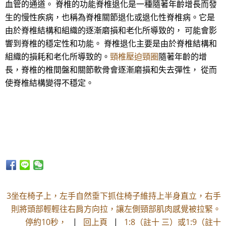
血管的通道。 脊椎的功能脊椎退化是一種隨著年齡增長而發
生的慢性疾病，也稱為脊椎關節退化或退化性脊椎病。它是
由於脊椎結構和組織的逐漸磨損和老化所導致的， 可能會影
響到脊椎的穩定性和功能。 脊椎退化主要是由於脊椎結構和
組織的損耗和老化所導致的。
頸椎壓迫頸圈
隨著年齡的增
長，脊椎的椎間盤和關節軟骨會逐漸磨損和失去彈性， 從而
使脊椎結構變得不穩定。
3坐在椅子上，左手自然垂下抓住椅子維持上半身直立，右手
則將頭部輕輕往右肩方向拉，讓左側頸部肌肉感覺被拉緊。
停約10秒，
|
回上頁
|
1:8（註十 三）或1:9（註十