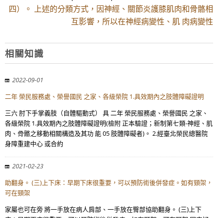
四）。 上述的分類方式，因神經、關節炎護膝肌肉和骨骼相
互影響，所以在神經病變性、肌 肉病變性
相關知識
2022-09-01
二年 榮民服務處、榮譽國民 之家、各級榮院 1.具效期內之肢體障礙證明
三六 肘下手掌義肢（自體驅動式） 具 二年 榮民服務處、榮譽國民 之家、
各級榮院 1.具效期內之肢體障礙證明(檢附 正本驗證；新制第七類-神經、肌
肉、骨骼之移動相關構造及其功 能 05 肢體障礙者)。 2.經臺北榮民總醫院
身障重建中心 或合約
2021-02-23
助翻身。 (三)上下床：早期下床很重要，可以預防術後併發症。如有頸架，
可在頸架
家屬也可在旁 將一手放在病人肩部、一手放在臀部協助翻身。 (三)上下