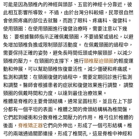
可能是因為頸椎內的神經與頭部、五官的神經十分靠近，彼
此相互影響所導致。 不過，由於台灣分科較細，民眾很自然
會依照疼痛的部位去就醫，而跑了眼科、疼痛科、復健科。
使用頸圈：在使用頸圈進行復健治療時，需要注意以下幾
點： 要根據醫師指示正確佩戴頸圈，不要過緊或過松，以避
免增加頸椎負擔或限制頸部活動度。 在佩戴頸圈的過程中，
需要保持正確的姿勢，避免長時間低頭或伸展頸部，以減少
頸椎的壓力。 在頸圈的支撐下，進行
頸椎壓迫頸圈
的輕度運
動和伸展，可以幫助頸椎恢復靈活性，減少僵硬和疼痛感。
監測和調整：在頸圈復健的過程中，需要定期回診進行監測
和調整。醫師會根據患者的症狀和復健效果進行調整， 調整
頸圈的佩戴時間和力度，以達到最佳治療效果。
椎體是脊椎的主要骨頭結構，通常呈圓柱形，並且在上下部
分都有一個平坦的表面。椎體之間的骨頭結構稱為椎間盤，
它們起到緩衝和分散脊椎之間壓力的作用。 椎弓位於椎體的
後面，
脊椎矯正器
它們向外伸出，形成了一個弓形結構。椎
弓的兩端通過關節連接，形成了椎間孔，這是脊椎中神經和