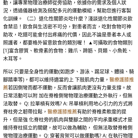
動，讓專業物理治療師從旁協助，依據你的需求及個人狀
況，透過儀器檢測及搭配多元的運動模組，幫助您進行客製
化訓練。 （二）退化性關節炎吃什麼？淺談退化性關節炎飲
食禁忌！飲食與生活密不可分，對患者而言，吃對食物可神
助攻，吃錯可能會付出疼痛的代價，因此不論是患者本人或
照護者，都要格外留意飲食的類別喔！ ▲可攝取的食物類別
[1]富含膠質、軟骨素的食物：雞爪、蹄筋、貝類、小魚乾、
木耳等。
所以 只要是全身性的運動(如跑步、游泳、踢足球、體操、騎
腳踏車等)，都可以維持適當的上 下肢肌肉力量，
醫療護膝推
薦
若因側彎而都不運動，反而會讓肌肉更沒有力量支撐。故
日常活動可以附 加在脊椎側彎物理治療運動之外執行，但無
法取替。 Q: 拉單槓有效嗎? A: 吊單槓利用地心引力的方式將
脊柱旁之韌帶拉鬆，
醫療護膝推薦
有助於脊椎柔軟度的提
升，但是強 化脊柱旁的肌肉與雙腳之間的平均承重模式才是
維持脊柱挺立的關鍵，故可以做為輔助， 但無法取替脊椎側
彎物理治療運動。 Q: 穿著背架可以做運動嗎? A: 在執行物理