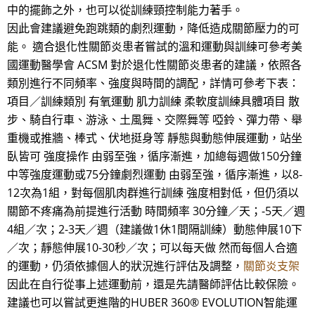
中的擺飾之外，也可以從訓練頸控制能力著手。
因此會建議避免跑跳類的劇烈運動，降低造成關節壓力的可
能。 適合退化性關節炎患者嘗試的溫和運動與訓練可參考美
國運動醫學會 ACSM 對於退化性關節炎患者的建議，依照各
類別進行不同頻率、強度與時間的調配，詳情可參考下表：
項目／訓練類別 有氧運動 肌力訓練 柔軟度訓練具體項目 散
步、騎自行車、游泳、土風舞、交際舞等 啞鈴、彈力帶、舉
重機或推牆、棒式、伏地挺身等 靜態與動態伸展運動，站坐
臥皆可 強度操作 由弱至強，循序漸進，加總每週做150分鐘
中等強度運動或75分鐘劇烈運動 由弱至強，循序漸進，以8-
12次為1組，對每個肌肉群進行訓練 強度相對低，但仍須以
關節不疼痛為前提進行活動 時間頻率 30分鐘／天；-5天／週
4組／次；2-3天／週（建議做1休1間隔訓練）動態伸展10下
／次；靜態伸展10-30秒／次；可以每天做 然而每個人合適
的運動，仍須依據個人的狀況進行評估及調整，
關節炎支架
因此在自行從事上述運動前，還是先請醫師評估比較保險。
建議也可以嘗試更進階的HUBER 360® EVOLUTION智能運