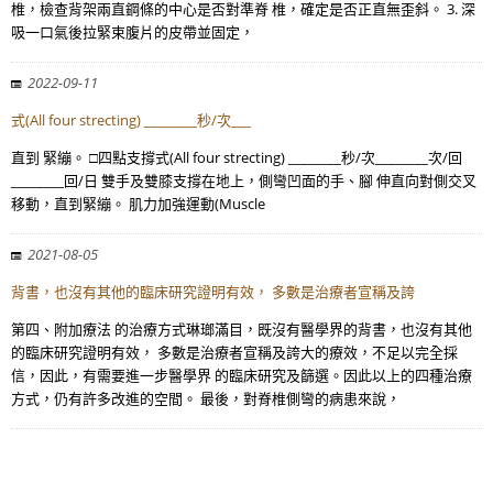
椎，檢查背架兩直鋼條的中心是否對準脊 椎，確定是否正直無歪斜。 3. 深
吸一口氣後拉緊束腹片的皮帶並固定，
2022-09-11
式(All four strecting) ________秒/次___
直到 緊繃。 □四點支撐式(All four strecting) ________秒/次________次/回
________回/日 雙手及雙膝支撐在地上，側彎凹面的手、腳 伸直向對側交叉
移動，直到緊繃。 肌力加強運動(Muscle
2021-08-05
背書，也沒有其他的臨床研究證明有效， 多數是治療者宣稱及誇
第四、附加療法 的治療方式琳瑯滿目，既沒有醫學界的背書，也沒有其他
的臨床研究證明有效， 多數是治療者宣稱及誇大的療效，不足以完全採
信，因此，有需要進一步醫學界 的臨床研究及篩選。因此以上的四種治療
方式，仍有許多改進的空間。 最後，對脊椎側彎的病患來說，