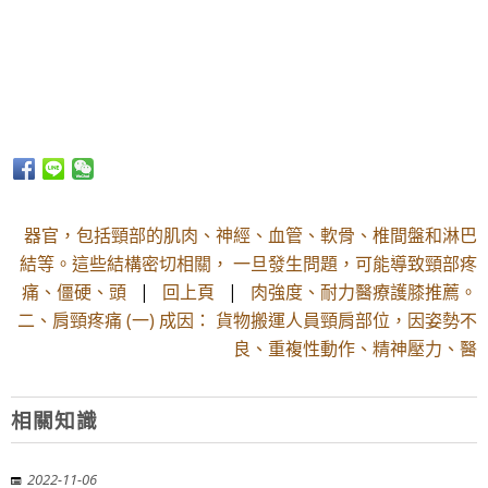
器官，包括頸部的肌肉、神經、血管、軟骨、椎間盤和淋巴
結等。這些結構密切相關， 一旦發生問題，可能導致頸部疼
痛、僵硬、頭
|
回上頁
|
肉強度、耐力醫療護膝推薦。
二、肩頸疼痛 (一) 成因： 貨物搬運人員頸肩部位，因姿勢不
良、重複性動作、精神壓力、醫
相關知識
2022-11-06