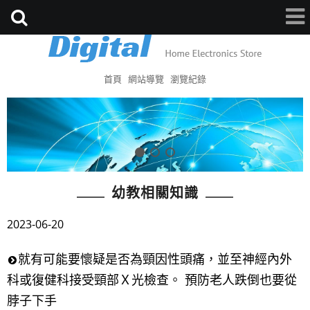
首頁
網站導覽
瀏覽紀錄
幼教相關知識
2023-06-20
就有可能要懷疑是否為頸因性頭痛，並至神經內外
科或復健科接受頸部Ｘ光檢查。 預防老人跌倒也要從
脖子下手