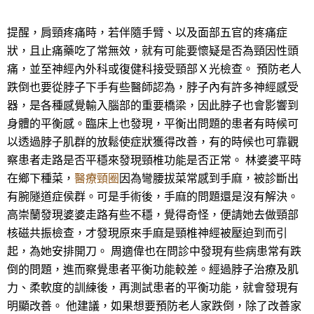
提醒，肩頸疼痛時，若伴隨手臂、以及面部五官的疼痛症
狀，且止痛藥吃了常無效，就有可能要懷疑是否為頸因性頭
痛，並至神經內外科或復健科接受頸部Ｘ光檢查。 預防老人
跌倒也要從脖子下手有些醫師認為，脖子內有許多神經感受
器，是各種感覺輸入腦部的重要橋梁，因此脖子也會影響到
身體的平衡感。臨床上也發現，平衡出問題的患者有時候可
以透過脖子肌群的放鬆使症狀獲得改善，有的時候也可靠觀
察患者走路是否平穩來發現頸椎功能是否正常。 林婆婆平時
在鄉下種菜，
醫療頸圈
因為彎腰拔菜常感到手麻，被診斷出
有腕隧道症侯群。可是手術後，手麻的問題還是沒有解決。
高崇蘭發現婆婆走路有些不穩，覺得奇怪，便請她去做頸部
核磁共振檢查，才發現原來手麻是頸椎神經被壓迫到而引
起，為她安排開刀。 周適偉也在問診中發現有些病患常有跌
倒的問題，進而察覺患者平衡功能較差。經過脖子治療及肌
力、柔軟度的訓練後，再測試患者的平衡功能，就會發現有
明顯改善。 他建議，如果想要預防老人家跌倒，除了改善家