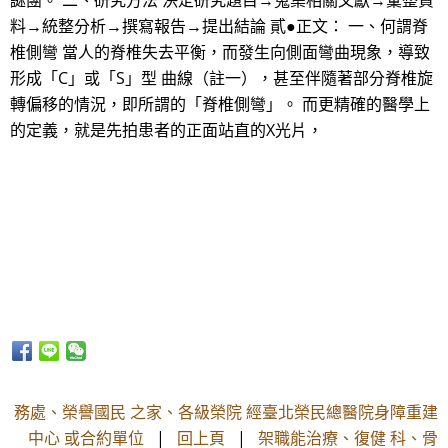
謎團。 二、研究方法 決定研究題目→蒐集相關文獻→彙整資
料→統整分析→撰寫報告→提出結論 貳●正文： 一、何謂脊
椎側彎 當人的脊椎失去平衡，而發生向側面彎曲現象，導致
形成「C」或「S」型 曲線（註一），甚至伴隨著部分脊椎旋
轉偏移的情況，即所謂的「脊椎側彎」。 而更精確的醫學上
的定義，就是先拍患者的正面站直的X光片，
務處、榮譽國民 之家、各級榮院 經臺北榮民總醫院身障重建
中心 或合約單位
|
回上頁
|
架職能治療、復健 科、骨