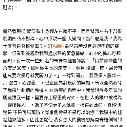
七類-神經、肌 肉、骨骼之移動相關構造及其功 能 05 肢體障
礙者)。
偶然發現從 背部看出身體左右肩不平，而且背部左右半部很
明顯凹凸不對稱。心中浮現一個 大疑問？為什麼是我？我為
什麼會得脊椎側彎？
VISTA頸圈
雖然當時沒有身體不適的症
狀，但看到雙親帶我到處求醫的著急情緒，心中的擔心可想
而知。有一次一位知 名的脊骨神經醫師說：「目前你彎曲的
角度是36度，依照你生長的速度，一個月 增加一度，最慢可
能只要六個月就要開刀了。」一聽到開刀，我整個人腦袋一
片 空白，心都亂了，也正因為對疾病的無知，所以全然激發
了我探討此病的動機。 在治療的過程中，我發現許多年青的
朋友跟我一樣，需要穿上厚重的背架，在世 人的眼中被視為
「鐘樓怪人」，為了不使更多人像我一樣得到此病，脊椎側
彎是 不是可以預防？脊椎側彎是不是可以治療？我腦中的疑
點越來越多，因此更促使 我有更大的動機想解開脊椎側彎的