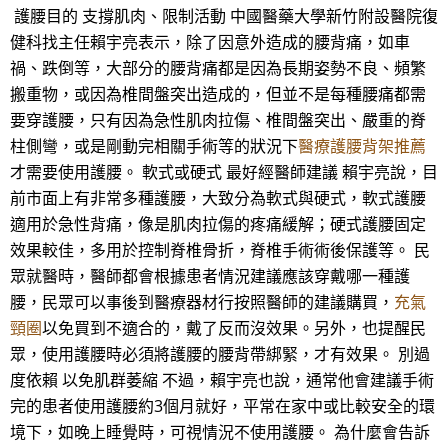
護腰目的 支撐肌肉、限制活動 中國醫藥大學新竹附設醫院復
健科找主任賴宇亮表示，除了因意外造成的腰背痛，如車
禍、跌倒等，大部分的腰背痛都是因為長期姿勢不良、頻繁
搬重物，或因為椎間盤突出造成的，但並不是每種腰痛都需
要穿護腰，只有因為急性肌肉拉傷、椎間盤突出、嚴重的脊
柱側彎，或是剛動完相關手術等的狀況下
醫療護腰背架推薦
才需要使用護腰。 軟式或硬式 最好經醫師建議 賴宇亮說，目
前市面上有非常多種護腰，大致分為軟式與硬式，軟式護腰
適用於急性背痛，像是肌肉拉傷的疼痛緩解；硬式護腰固定
效果較佳，多用於控制脊椎骨折，脊椎手術術後保護等。 民
眾就醫時，醫師都會根據患者情況建議應該穿戴哪一種護
腰，民眾可以事後到醫療器材行按照醫師的建議購買，
充氣
頸圈
以免買到不適合的，戴了反而沒效果。另外，也提醒民
眾，使用護腰時必須將護腰的腰背帶綁緊，才有效果。 別過
度依賴 以免肌群萎縮 不過，賴宇亮也說，通常他會建議手術
完的患者使用護腰約3個月就好，平常在家中或比較安全的環
境下，如晚上睡覺時，可視情況不使用護腰。 為什麼會告訴