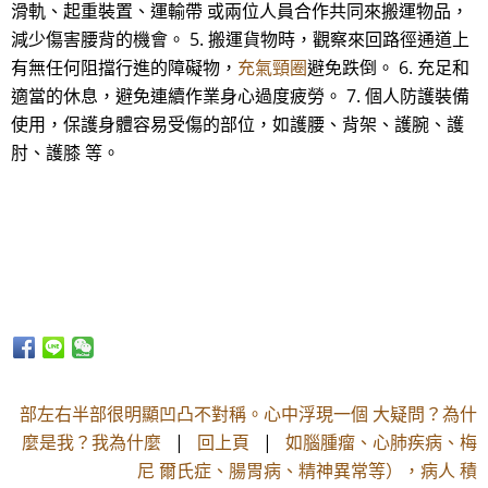
滑軌、起重裝置、運輸帶 或兩位人員合作共同來搬運物品，
減少傷害腰背的機會。 5. 搬運貨物時，觀察來回路徑通道上
有無任何阻擋行進的障礙物，
充氣頸圈
避免跌倒。 6. 充足和
適當的休息，避免連續作業身心過度疲勞。 7. 個人防護裝備
使用，保護身體容易受傷的部位，如護腰、背架、護腕、護
肘、護膝 等。
部左右半部很明顯凹凸不對稱。心中浮現一個 大疑問？為什
麼是我？我為什麼
|
回上頁
|
如腦腫瘤、心肺疾病、梅
尼 爾氏症、腸胃病、精神異常等），病人 積