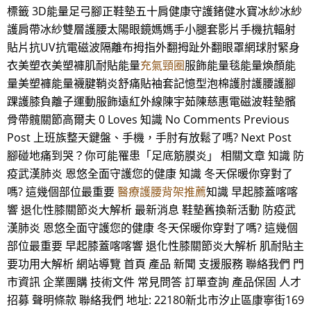
標籤 3D能量足弓腳正鞋墊五十肩健康守護鍺健水寶冰紗冰紗
護肩帶冰紗雙層護腰太陽眼鏡媽媽手小腿套影片手機抗輻射
貼片抗UV抗電磁波隔離布拇指外翻拇趾外翻眼罩網球肘緊身
衣美塑衣美塑褲肌耐貼能量
充氣頸圈
服飾能量毯能量煥顏能
量美塑褲能量襪腱鞘炎舒痛貼袖套記憶型泡棉護肘護腰護腳
踝護膝負離子運動服飾遠紅外線陳宇茹陳慈惠電磁波鞋墊髕
骨帶髖關節高爾夫 0 Loves 知識 No Comments Previous
Post 上班族整天鍵盤、手機，手肘有放鬆了嗎? Next Post
腳碰地痛到哭？你可能罹患「足底筋膜炎」 相關文章 知識 防
疫武漢肺炎 恩悠全面守護您的健康 知識 冬天保暖你穿對了
嗎? 這幾個部位最重要
醫療護腰背架推薦
知識 早起膝蓋喀喀
響 退化性膝關節炎大解析 最新消息 鞋墊舊換新活動 防疫武
漢肺炎 恩悠全面守護您的健康 冬天保暖你穿對了嗎? 這幾個
部位最重要 早起膝蓋喀喀響 退化性膝關節炎大解析 肌耐貼主
要功用大解析 網站導覽 首頁 產品 新聞 支援服務 聯絡我們 門
市資訊 企業團購 技術文件 常見問答 訂單查詢 產品保固 人才
招募 聲明條款 聯絡我們 地址: 22180新北市汐止區康寧街169