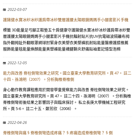
2022-03-07
護鍺健水寶冰紗冰紗護肩帶冰紗雙層護腰太陽眼鏡媽媽手小腿套影片手機
標籤 3D能量足弓腳正鞋墊五十肩健康守護鍺健水寶冰紗冰紗護肩帶冰紗雙
層護腰太陽眼鏡媽媽手小腿套影片手機抗輻射貼片抗UV抗電磁波隔離布拇
指外翻拇趾外翻眼罩網球肘緊身衣美塑衣美塑褲肌耐貼能量醫療護膝推薦
服飾能量毯能量煥顏能量美塑褲能量襪腱鞘炎舒痛貼袖套記憶型泡棉
2022-12-05
能力與改善 脊柱側彎效果之研究。國立臺東大學教育研究所。頁 47。 註二
十四、孫鴻明（2007）。分析胸椎脊椎側
身心動作教育課程應用於開發學童覺察能力與改善 脊柱側彎效果之研究。
國立臺東大學教育研究所。頁 47。 註二十四、孫鴻明（2007）。分析胸椎
脊椎側彎術後結果之影響因子與臨床探討。 私立長庚大學機械工程研究
所。頁 5-6。 註二十五、鄭芳欣（2008）。
2022-04-26
脊椎側彎與痛 § 脊椎側彎造成疼痛？ § 疼痛造成脊椎側彎？ § 側