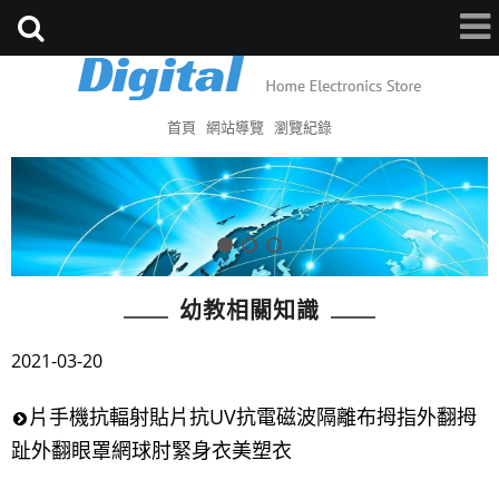
首頁
網站導覽
瀏覽紀錄
幼教相關知識
2021-03-20
片手機抗輻射貼片抗UV抗電磁波隔離布拇指外翻拇
趾外翻眼罩網球肘緊身衣美塑衣