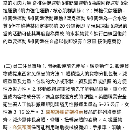
當的肌肉力量 脊椎保健運動 §椎間盤運動 §曲線回復運動 §牽
拉運動 §肌力強化運動 / 核心肌群訓練 ( ？ ) 脊椎保健運動 -
椎間盤運動 §椎間盤活動運動 §暖身運動 §椎間盤為一含水物
質 §但在維持某固定姿勢約 20 分鐘後即 呈現果凍狀 §透過適
當的活動可使其再度變為柔軟 的水狀物質 § 進行曲線回復前
的重要運動 §椎間盤在 8 歲以後即沒有血液直 接供應養份
(二) 員工注意事項 1. 開始搬運前先伸展、暖身動作 2. 搬運貨
物或提東西避免傷害的方法 1. 體積過大的貨物分批包裝，減
輕重量及力量。包裝的大小或形狀，顧及攜帶或抓握 的方便
性及省力性。 2. 移動或搬運重物前先了解物品重量、重心位
置或內容物成分等，適度做搬運方式的 調整。英國職業安全
衛生署人工物料搬運規則建議男性搬運重量為 5~25 公斤，女
性為 3~16 公斤。 3.
醫療護腰背架推薦
貨品的排列堆疊整
齊，減少需伸長身體、彎腰、扭轉身體的姿勢。 4. 搬重物
時，
充氣頸圈
儘可能利用輔助機械設備如：手推車、滾軸、