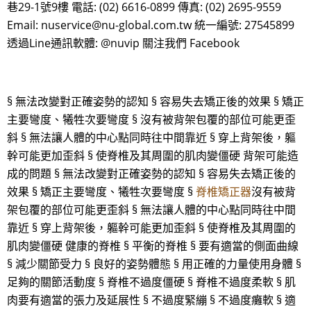
巷29-1號9樓 電話: (02) 6616-0899 傳真: (02) 2695-9559
Email: nuservice@nu-global.com.tw 統一編號: 27545899
透過Line通訊軟體: @nuvip 關注我們 Facebook
§ 無法改變對正確姿勢的認知 § 容易失去矯正後的效果 § 矯正
主要彎度、犧牲次要彎度 § 沒有被背架包覆的部位可能更歪
斜 § 無法讓人體的中心點同時往中間靠近 § 穿上背架後，軀
幹可能更加歪斜 § 使脊椎及其周圍的肌肉變僵硬 背架可能造
成的問題 § 無法改變對正確姿勢的認知 § 容易失去矯正後的
效果 § 矯正主要彎度、犧牲次要彎度 §
脊椎矯正器
沒有被背
架包覆的部位可能更歪斜 § 無法讓人體的中心點同時往中間
靠近 § 穿上背架後，軀幹可能更加歪斜 § 使脊椎及其周圍的
肌肉變僵硬 健康的脊椎 § 平衡的脊椎 § 要有適當的側面曲線
§ 減少關節受力 § 良好的姿勢體態 § 用正確的力量使用身體 §
足夠的關節活動度 § 脊椎不過度僵硬 § 脊椎不過度柔軟 § 肌
肉要有適當的張力及延展性 § 不過度緊繃 § 不過度癱軟 § 適