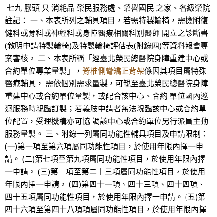
七九 膠頭 只 消耗品 榮民服務處、榮譽國民 之家、各級榮院
註記： 一、本表所列之輔具項目，若需特製輪椅，需檢附復
健科或骨科或神經科或身障醫療相關科別醫師 開立之診斷書
(敘明申請特製輪椅)及特製輪椅評估表(附錄四)等資料報會專
案審核。 二、本表所稱「經臺北榮民總醫院身障重建中心或
合約單位專業量製」，
脊椎側彎矯正背架
係因其項目屬特殊
醫療輔具， 需依個別需求量製，可親至臺北榮民總醫院身障
重建中心或合約單位量製，或配合該中心、合約 單位國內巡
迴服務時親臨訂製；若義肢申請者無法親臨該中心或合約單
位配置，受理機構亦可協 調該中心或合約單位另行派員主動
服務量製。 三、附錄一列屬同功能性輔具項目及申請限制：
(一)第一項至第六項屬同功能性項目，於使用年限內擇一申
請。 (二)第七項至第九項屬同功能性項目，於使用年限內擇
一申請。 (三)第十項至第二十三項屬同功能性項目，於使用
年限內擇一申請。 (四)第四十一項、四十三項、四十四項、
四十五項屬同功能性項目，於使用年限內擇一申請。 (五)第
四十六項至第四十八項項屬同功能性項目，於使用年限內擇