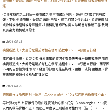
能障礙、失智症 (檢附申請、 鑑定相關文件影本)，並經復健 科或骨科或神
經
(5)具效期內之上列任一種障礙之 多重障礙證明者。 (6)經 ICF 鑑定具有肢
體、平衡機 能障礙、失智症 (檢附申請、 鑑定相關文件影本)，並經復健 科
或骨科或神經科或身障醫療 相關科別醫師評估開立診斷書脊椎矯正器 敘明
具有高背輪椅輔具需求
2021-05-13
病變所造成，大部分是屬於脊柱在發育 過程中，VISTA頸圈自行發
或代償性曲線。 S 型 C 型 脊柱側彎的原因少數是先天脊椎畸形或神經 肌肉
病變所造成，大部分是屬於脊柱在發育 過程中，VISTA頸圈自行發生而原因
不明的自發性脊柱 側彎，發生的部位可能在胸椎、腰椎、或胸 腰椎處。脊
柱側彎的種類可分為功能性與結
2021-04-23
的彎曲程度所夾的柯卜氏角（Cobb angle），10度以內的稱為脊椎不正，
再計算X光片上 脊椎骨的彎曲程度所夾的柯卜氏角（Cobb angle），10度
以內的稱為脊椎不正， 而超出10度以上則稱為脊椎側彎（註二）。 二、