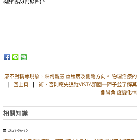
椅評估表(附錄四)。
廓不對稱等現象，來判斷嚴 重程度及側彎方向。 物理治療的
|
回上頁
|
術，否則應先追蹤VISTA頸圈一陣子並了解其
側彎角 度變化情
相關知識
2021-08-15