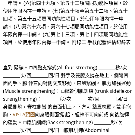
一申請。 (六)第四十九項、第五十三項屬同功能性項目，於
使用年限內擇一申請。 (七)第五十項至第五十二項、第五十
四項、第五十五項屬同功能性項目，於使用年限內擇一申
請。 (八)第六十六項、第六十七項屬同功能性項目，於使用
年限內擇一申請。 (九)第七十三項、第七十四項屬同功能性
項目，於使用年限內擇一申請。 附錄二 手杖配發評估紀錄表
直到 緊繃。 □四點支撐式(All four strecting) ________秒/次
________次/回________回/日 雙手及雙膝支撐在地上，側彎凹
面的手、腳 伸直向對側交叉移動，直到緊繃。 肌力加強運動
(Muscle strengthening)： □軀幹側肌訓練 (trunk sideflexor
strengthening)： ________秒/次________次/回________回/日
身體側躺，脊柱側彎 的击面朝上，下方可 墊置枕頭，雙手抱
胸，
VISTA頸圈
向身體側面挺 起，軀幹不可向前或 向後旋轉
的運動。 □背肌訓練(Back strengthening) ________秒/次
________次/回________回/日 □腹肌訓練(Abdominal