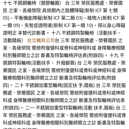
十七 不銹鋼輪椅（塑膠輪圈） 台 三年 榮民服務處、榮譽國
民 之家、各級榮院 具效期內之肢體障礙(新制 ICF 第 七類
05)、平衡機能障礙(新制 ICF 第二類 03)、植物人(新制 ICF 第
一類 09)、失智症證明者(新制 ICF 第一類 10)，得以身心障礙
證明正 本替代診斷書。 十八 不銹鋼特製輪椅（活動扶手、
活動踏板）
台北輔具公司
台 三年 榮民服務處、榮譽國民 之
家、各級榮院 需檢附復健科或骨科或神經科或 身障醫療相關
科別醫師開立之診 斷書及特製輪椅評估表(附錄四)。 十九 不
銹鋼特製輪椅(活動扶手、 升撥腳靠) 台 三年 榮民服務處、榮
譽國民 之家、各級榮院 需檢附復健科或骨科或神經科或 身障
醫療相關科別醫師開立之診 斷書及特製輪椅評估表(附錄
四)。 二十 不銹鋼加重型輪椅(固定扶 手,踏板) 台 三年 榮民服
務處、榮譽國民 之家、各級榮院 需檢附復健科或骨科或神經
科或 身障醫療相關科別醫師開立之診 斷書及特製輪椅評估表
(附錄四)。 二一 不銹鋼加重型特製輪椅(活動 扶手,踏板) 台 三
年 榮民服務處、榮譽國民 之家、各級榮院 需檢附復健科或骨
科或神經科或 身障醫療相關科別醫師開立之診 斷書及特製輪