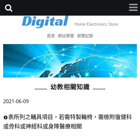
首頁
網站導覽
瀏覽紀錄
幼教相關知識
2021-06-09
表所列之輔具項目，若需特製輪椅，需檢附復健科
或骨科或神經科或身障醫療相關