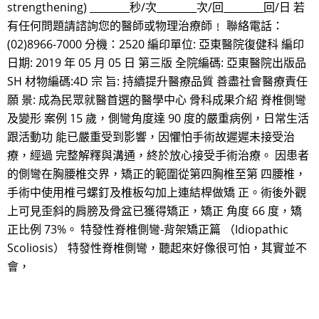
strengthening) ________秒/次________次/回________回/日 若
有任何問題請諮詢您的醫師或物理治療師﹗ 聯絡電話：
(02)8966-7000 分機：2520 編印單位: 亞東醫院復健科 編印
日期: 2019 年 05 月 05 日 第三版 全院編碼: 亞東醫院出版品
SH 材物編碼:4D 宗 旨: 持續提升醫療品質 善盡社會醫療責任
願 景: 成為民眾就醫首選的醫學中心 骨科成果介紹 脊椎側彎
及變形 案例 15 歲，側彎角度達 90 度的嚴重病例，日常生活
跟活動功 能已嚴重受到影響，因懼怕手術故遲遲未接受治
療，經過 完整解釋與溝通，終於放心接受手術治療。 因患者
的側彎在胸腰椎交界，矯正的範圍從第四胸椎至第 四腰椎，
手術中使用椎弓螺釘及椎板勾加上連結桿做矯 正。術後外觀
上可見歪斜的肩膀及骨盆已獲得矯正，矯正 角度 66 度，矯
正比例 73%。 特發性脊椎側彎-背架矯正篇 （Idiopathic
Scoliosis） 特發性脊椎側彎，聽起來好像很可怕，其實並不
會，