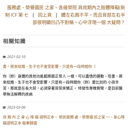
服務處、榮譽國民 之家、各級榮院 具效期內之肢體障礙(新
制 ICF 第 七
|
回上頁
|
體左右肩不平，而且背部左右半
部很明顯凹凸不對稱。心中浮現一個 大疑問？
相關知識
2021-02-10
書，將來結婚、生子也不會受影響，只是有一段時間你（
你（妳）身體的其他功能都將跟正常人 一樣，可以盡情的運動、唸書，將
來結婚、生子也不會受影響，只是有一段時間你（妳）要比別的 小孩辛
苦，那就是在長大前，必須穿著背架來矯正。 特發性脊椎側彎，是目前醫
學無法解釋的疾病
2023-03-06
效 期 內 之 身 心 障 礙 證明正本。 榮民服務 處、榮譽國 民之家 一、身心障
礙證明正本 驗畢歸還