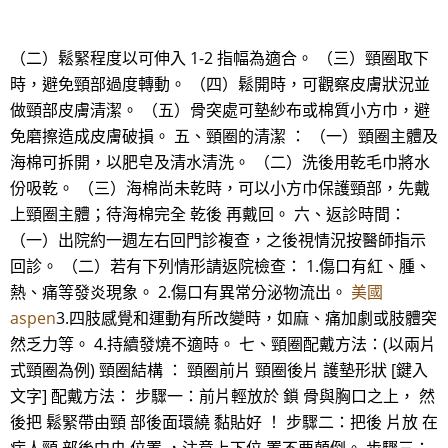
（二）鬆緊程度以可伸入 1-2 指幅為適合。 （三）頸圈取下
時，避免頸部過度轉動。 （四）鬆開時，可觀察皮膚狀況並
做頸部皮膚清潔。 （五）骨突處可墊紗布或棉質小方巾，避
免磨擦造成皮膚破損。 五、頸圈的清潔 ： （一）頸圈主體及
海棉可拆開，以肥皂及清水清洗。 （二）洗後用乾毛巾將水
份吸乾。 （三）海棉尚未乾時，可以小方巾保護頸部，先戴
上頸圈主體；待海棉完全 乾後 再戴回。 六、返診時間：
（一）出院約一週左右回門診複查，之後視情況按醫師指示
回診。 （二）若有下列情形請返院檢查： 1.傷口有紅、腫、
熱、痛等發炎現象。 2.傷口有異常分泌物流出。
美國
aspen
3.四肢感覺和運動有所改變時，如麻、痛加劇或肢體突
然乏力等。 4.持續發燒不適時。 七、頸圈配戴方法：(以兩片
式頸圈為例) 頸圈結構 ： 頸圈前片 頸圈後片 護墊形狀 [鍵入
文字] 配戴方法： 步驟一：前片輕放於 鎖 骨與胸口之上， 然
後把 鬆緊帶由頸 部後面環繞 黏貼好 ！ 步驟二：把後 片放 在