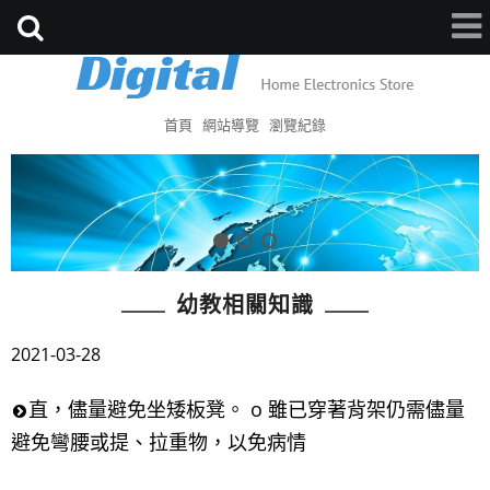
首頁
網站導覽
瀏覽紀錄
幼教相關知識
2021-03-28
直，儘量避免坐矮板凳。 o 雖已穿著背架仍需儘量
避免彎腰或提、拉重物，以免病情