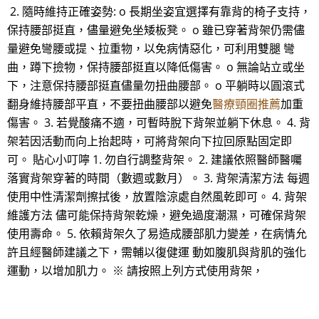
2. 隨時維持正確姿勢: o 長期坐姿宜選擇有靠背的椅子支持，
保持腰部挺直，儘量避免坐矮板凳。 o 雖已穿著背架仍需儘
量避免彎腰或提、拉重物，以免病情惡化，可利用雙腿 彎
曲，蹲下撿物，保持腰部挺直以降低傷害。 o 無論站立或坐
下，注意保持腰部挺直儘量勿扭曲腰部。 o 平躺時以圓滾式
翻身維持腰部平直，不要扭曲腰部以避免
醫療頸圈推薦
加重
傷害。 3. 若覺酸痛不適，可暫時脫下背架並躺下休息。 4. 背
架若因活動而向上抬起時，可將背架向下拉回原點固定即
可。 貼心小叮嚀 1. 勿自行調整背架。 2. 建議依照醫師醫囑
落實背架穿著的時間（數週或數月）。 3. 背架清潔方法 每週
使用中性清潔劑擦拭後，放置陰涼處自然風乾即可。 4. 背架
維護方法 儘可能保持背架乾燥，避免過度潮濕，可確保背架
使用壽命。 5. 依賴背架久了易造成腰部肌力變差，在病情允
許且經醫師建議之下，需輔以復健運 動如腹肌與背肌的強化
運動，以增加肌力。 ※ 請按照上列方式使用背架，