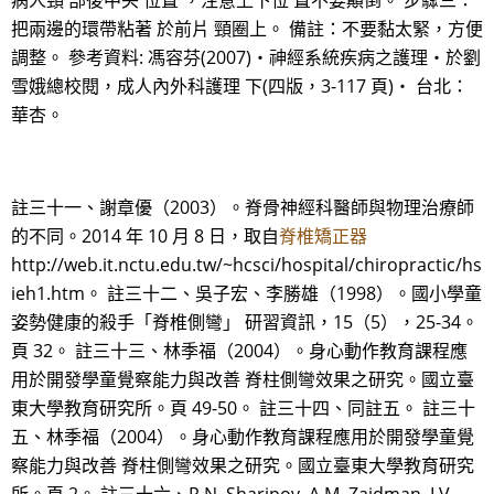
病人頸 部後中央 位置 ，注意上下位 置不要顛倒。 步驟三：
把兩邊的環帶粘著 於前片 頸圈上。 備註：不要黏太緊，方便
調整。 參考資料: 馮容芬(2007)‧神經系統疾病之護理‧於劉
雪娥總校閱，成人內外科護理 下(四版，3-117 頁)‧ 台北：
華杏。
註三十一、謝章優（2003）。脊骨神經科醫師與物理治療師
的不同。2014 年 10 月 8 日，取自
脊椎矯正器
http://web.it.nctu.edu.tw/~hcsci/hospital/chiropractic/hs
ieh1.htm。 註三十二、吳子宏、李勝雄（1998）。國小學童
姿勢健康的殺手「脊椎側彎」 研習資訊，15（5），25-34。
頁 32。 註三十三、林季福（2004）。身心動作教育課程應
用於開發學童覺察能力與改善 脊柱側彎效果之研究。國立臺
東大學教育研究所。頁 49-50。 註三十四、同註五。 註三十
五、林季福（2004）。身心動作教育課程應用於開發學童覺
察能力與改善 脊柱側彎效果之研究。國立臺東大學教育研究