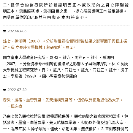
二、健 保 合 約 醫 療 院 所 診 斷 證 明 書 正 本 或 效 期 內 之 身 心 障 礙 證
明正本。 榮民服務 處、榮譽國 民之家 一、身心障礙證明正本 驗畢歸還。
由受理 單位影印乙份並註 明 與 正 本 相 符 留 存。
2023-03-06
註七、孫鴻明（2007）。分析胸椎脊椎側彎術後結果之影響因子與臨床探
討。私 立長庚大學機械工程研究所。頁 2。
國立臺東大學教育研究所。頁 42。 註六、同註五。 註七、孫鴻明
（2007）。分析胸椎脊椎側彎術後結果之影響因子與臨床探討。私 立長庚
大學機械工程研究所。頁 2。 註八、同註七。 註九、同註五。 註十、吳子
宏、李勝雄（1998）。國小學童姿勢健康的
2022-07-30
發炎、腫瘤、血管異常、先天結構異常等， 但仍以外傷及退化為大宗。
一、臨床症
乃由七節的頸椎椎體及椎 間盤環繞保護。 頸椎病變之致病因素相當多，包
括發炎、腫瘤、血管異常、先天結構異常等， 但仍以外傷及退化為大宗。
一、臨床症狀 1. 脖子酸痛、僵硬、活動困難、無法後仰。 2. 單側或雙側的