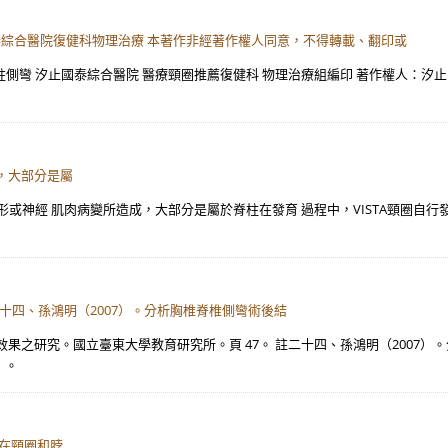
泰綜合醫院復健科物理治療 本著作非經著作權人同意，不得轉載、翻印或
 脊柱側彎 汐止國泰綜合醫院 醫療頸圈推薦復健科 物理治療組編印 著作權人：
，大部分是屬
椎畸形或神經 肌肉病變所造成，大部分是屬於脊柱在發育 過程中，VISTA頸圈
二十四、孫鴻明（2007）。分析胸椎脊椎側彎術後結
果之研究。國立臺東大學教育研究所。頁 47。 註二十四、孫鴻明（2007）
）。
們在頸圈和脖