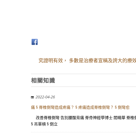
究證明有效， 多數是治療者宣稱及誇大的療
相關知識
2022-04-26
痛 § 脊椎側彎造成疼痛？ § 疼痛造成脊椎側彎？ § 側彎愈
改善脊椎側彎 告別腰酸背痛 脊骨神經學博士 閻曉華 脊椎側彎
§ 吊單槓 § 倒立