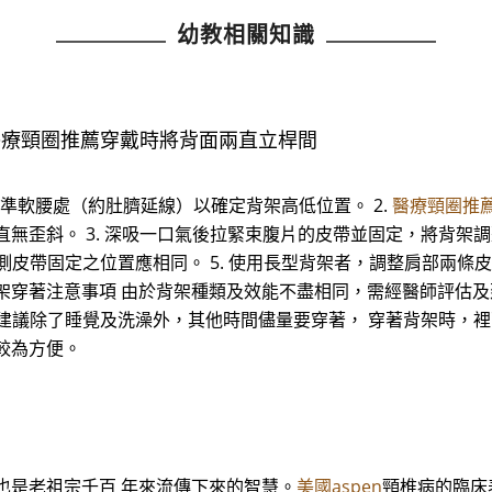
幼教相關知識
 醫療頸圈推薦穿戴時將背面兩直立桿間
處對準軟腰處（約肚臍延線）以確定背架高低位置。 2.
醫療頸圈推
直無歪斜。 3. 深吸一口氣後拉緊束腹片的皮帶並固定，將背架
側皮帶固定之位置應相同。 5. 使用長型背架者，調整肩部兩條皮
架穿著注意事項 由於背架種類及效能不盡相同，需經醫師評估及
佳，建議除了睡覺及洗澡外，其他時間儘量要穿著， 穿著背架時，
較為方便。
也是老祖宗千百 年來流傳下來的智慧。
美國aspen
頸椎病的臨床