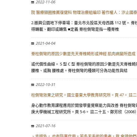
2022-11-06
院 醫療頸圈推薦復健科 物理治療組編印 著作權人：汐止國
2.振興公園地下停車場：臺北市北投區天母西路 112 號。
得轉載、翻印或轉售 ■定義 脊柱側彎是指一種脊椎
2021-04-04
脊柱側彎的原因少數是先天脊椎畸形或神經 肌肉病變所造成
或代償性曲線。 S 型 C 型 脊柱側彎的原因少數是先天脊
腰椎、或胸 腰椎處。脊柱側彎的種類可分為功能性與結
2022-10-31
柱側彎效果之研究。國立臺東大學教育研究所。頁 47。 註
身心動作教育課程應用於開發學童覺察能力與改善 脊柱側彎效
庚大學機械工程研究所。頁 5-6。 註二十五、鄭芳欣（2008
2021-07-16
、支撐外， 也有防寒作用。若冬天手術的患者，我 會請他