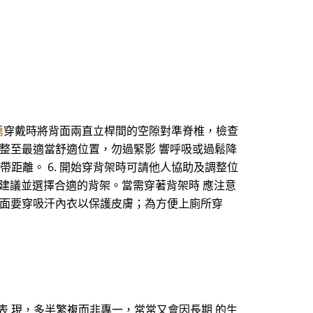
薦
穿戴時將背面兩直立桿間的空隙對準脊椎，檢查
調整至最適當舒適位置，勿過緊影 響呼吸或過鬆降
帶距離。 6. 開始穿背架時可請他人協助及調整位
建議並選擇合適的背架。當需穿著背架時 應注意
裡面要穿吸汗內衣以保護皮膚；為方便上廁所穿
表 現，多半繁複而非專一，常常又會因長期 的生