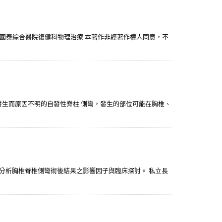
汐止國泰綜合醫院復健科物理治療 本著作非經著作權人同意，不
自行發生而原因不明的自發性脊柱 側彎，發生的部位可能在胸椎、
。分析胸椎脊椎側彎術後結果之影響因子與臨床探討。 私立長