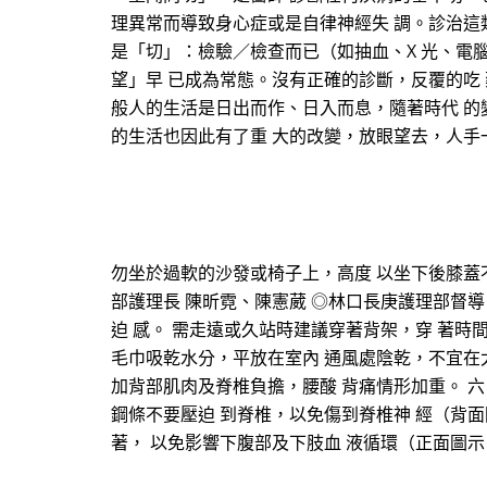
理異常而導致身心症或是自律神經失 調。診治這
是「切」：檢驗／檢查而已（如抽血、X 光、電
望」早 已成為常態。沒有正確的診斷，反覆的吃
般人的生活是日出而作、日入而息，隨著時代 的
的生活也因此有了重 大的改變，放眼望去，人手
勿坐於過軟的沙發或椅子上，高度 以坐下後膝蓋
部護理長 陳昕霓、陳憲葳 ◎林口長庚護理部督導 蔡
迫 感。 需走遠或久站時建議穿著背架，穿 著時
毛巾吸乾水分，平放在室內 通風處陰乾，不宜在
加背部肌肉及脊椎負擔，腰酸 背痛情形加重。 六
鋼條不要壓迫 到脊椎，以免傷到脊椎神 經（背面
著， 以免影響下腹部及下肢血 液循環（正面圖示