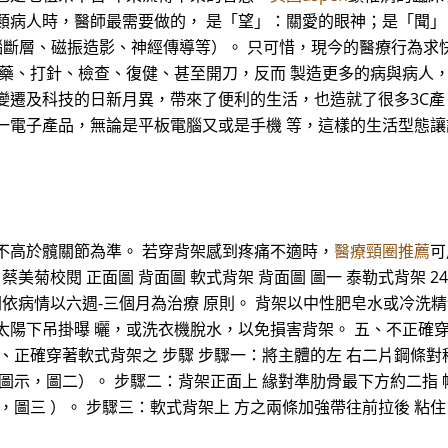
類病人時，醫師最需要做的， 是「望」：關愛的眼神；是「聞」
腦斷層、磁振造影、神經傳導等）。 只可惜，現今的醫療行為求
 藥、打針、檢查、復健、甚至開刀，反而 製造更多的病與病人，
變遷及科技的日新月異，帶來了便利的生活，也造就了很多3C產
一電子產品，無論是平板電腦又或是手機 等，這樣的生活型態
不高於髖關節為準。 若穿背架感到疼痛不適時，
醫療頸圈推薦
可
美菊校閱 正面圖 背面圖 軟式背架 背面圖 圖一 泰勒式背架 2
間依病情以六週-三個月為治療 原則。 背架以中性肥皂水或冷洗
太陽下吊掛曝 曬，或洗衣機脫水，以免損害背架。 五、不正確穿
、正確穿著軟式背架之 步驟 步驟一：將主體的左 右二片鋼條對
圖示，圖二）。 步驟二：背架正面上 緣對準肋骨最下方約二指
，圖三 ）。 步驟三：軟式背架上 方之兩條加強帶往前拉後 粘住