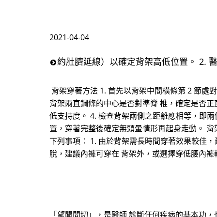
2021-04-04
約肚臍延線）以確定背架高低位置。 2.
背架穿著方法 1. 首先以背架中間橫條第 2 節
背架兩直鋼條的中心是否對準脊 椎，確定是否正
低支持度。 4. 檢查背架兩側之距離應相等，即兩
置，穿著完整後確定無頭暈情形再起身走動。 背
下列事項： 1. 由於背架需長時間穿著效果較
脫，建議內褲可穿在 背架外，或選擇穿低腰內褲
「望聞問切」，是醫師 診斷任何疾病的基本功，