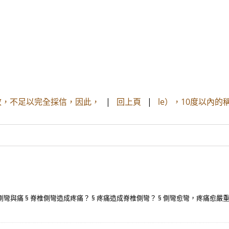
效，不足以完全採信，因此，
|
回上頁
|
le），10度以內
與痛 § 脊椎側彎造成疼痛？ § 疼痛造成脊椎側彎？ § 側彎愈彎，疼痛愈嚴重