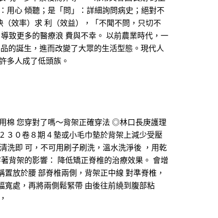
：用心 傾聽；是「問」：詳細詢問病史；絕對不
快（效率）求 利（效益），「不聞不問，只切不
導致更多的醫療浪 費與不幸。 以前農業時代，一
 品的誕生，進而改變了大眾的生活型態。現代人
讓許多人成了低頭族。
用棉 您穿對了嗎～背架正確穿法 ◎林口長庚護理
42 ３０卷８期 4 墊或小毛巾墊於背架上減少受壓
精清洗即 可，不可用刷子刷洗，溫水洗淨後 ，用乾
著背架的影響： 降低矯正脊椎的治療效果。 會增
稱置放於腰 部脊椎兩側，背架正中線 對準脊椎，
 幅寬處，再將兩側鬆緊帶 由後往前繞到腹部粘
，