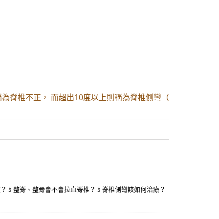
的稱為脊椎不正， 而超出10度以上則稱為脊椎側彎（
？ § 整脊、整骨會不會拉直脊椎？ § 脊椎側彎該如何治療？