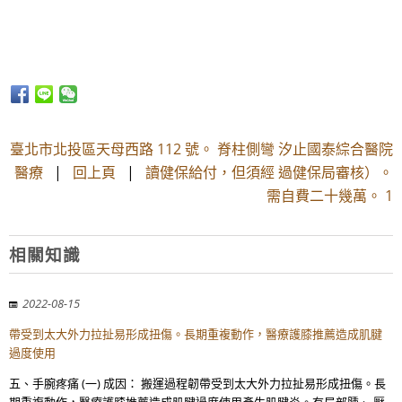
臺北市北投區天母西路 112 號。 脊柱側彎 汐止國泰綜合醫院
醫療
|
回上頁
|
讀健保給付，但須經 過健保局審核）。
需自費二十幾萬。 1
相關知識
2022-08-15
帶受到太大外力拉扯易形成扭傷。長期重複動作，醫療護膝推薦造成肌腱
過度使用
五、手腕疼痛 (一) 成因： 搬運過程韌帶受到太大外力拉扯易形成扭傷。長