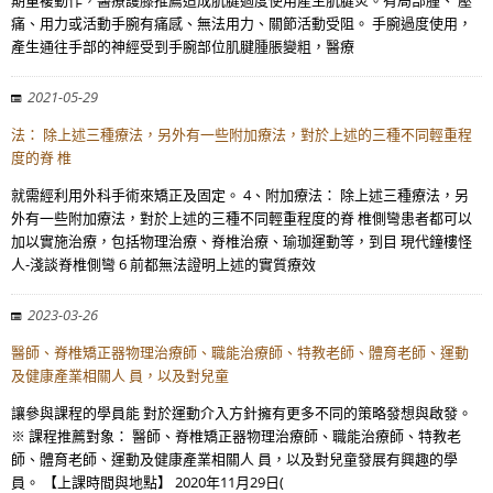
期重複動作，醫療護膝推薦造成肌腱過度使用產生肌腱炎。有局部腫、 壓
痛、用力或活動手腕有痛感、無法用力、關節活動受阻。 手腕過度使用，
產生通往手部的神經受到手腕部位肌腱腫脹變粗，醫療
2021-05-29
法： 除上述三種療法，另外有一些附加療法，對於上述的三種不同輕重程
度的脊 椎
就需經利用外科手術來矯正及固定。 4、附加療法： 除上述三種療法，另
外有一些附加療法，對於上述的三種不同輕重程度的脊 椎側彎患者都可以
加以實施治療，包括物理治療、脊椎治療、瑜珈運動等，到目 現代鐘樓怪
人-淺談脊椎側彎 6 前都無法證明上述的實質療效
2023-03-26
醫師、脊椎矯正器物理治療師、職能治療師、特教老師、體育老師、運動
及健康產業相關人 員，以及對兒童
讓參與課程的學員能 對於運動介入方針擁有更多不同的策略發想與啟發。
※ 課程推薦對象： 醫師、脊椎矯正器物理治療師、職能治療師、特教老
師、體育老師、運動及健康產業相關人 員，以及對兒童發展有興趣的學
員。 【上課時間與地點】 2020年11月29日(