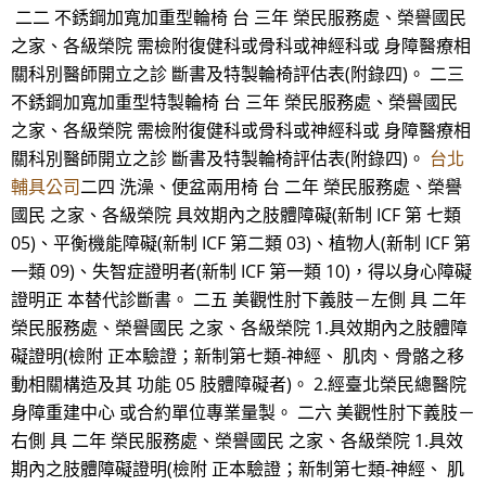
二二 不銹鋼加寬加重型輪椅 台 三年 榮民服務處、榮譽國民
之家、各級榮院 需檢附復健科或骨科或神經科或 身障醫療相
關科別醫師開立之診 斷書及特製輪椅評估表(附錄四)。 二三
不銹鋼加寬加重型特製輪椅 台 三年 榮民服務處、榮譽國民
之家、各級榮院 需檢附復健科或骨科或神經科或 身障醫療相
關科別醫師開立之診 斷書及特製輪椅評估表(附錄四)。
台北
輔具公司
二四 洗澡、便盆兩用椅 台 二年 榮民服務處、榮譽
國民 之家、各級榮院 具效期內之肢體障礙(新制 ICF 第 七類
05)、平衡機能障礙(新制 ICF 第二類 03)、植物人(新制 ICF 第
一類 09)、失智症證明者(新制 ICF 第一類 10)，得以身心障礙
證明正 本替代診斷書。 二五 美觀性肘下義肢－左側 具 二年
榮民服務處、榮譽國民 之家、各級榮院 1.具效期內之肢體障
礙證明(檢附 正本驗證；新制第七類-神經、 肌肉、骨骼之移
動相關構造及其 功能 05 肢體障礙者)。 2.經臺北榮民總醫院
身障重建中心 或合約單位專業量製。 二六 美觀性肘下義肢－
右側 具 二年 榮民服務處、榮譽國民 之家、各級榮院 1.具效
期內之肢體障礙證明(檢附 正本驗證；新制第七類-神經、 肌