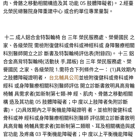
肉、骨骼之移動相關構造及其 功能 05 肢體障礙者)。 2.經臺
北榮民總醫院身障重建中心 或合約單位專業量製。
十二 成人鋁合金特製輪椅 台 三年 榮民服務處、榮譽國民 之
家、各級榮院 需檢附復健科或骨科或神經科或 身障醫療相關
科別醫師開立之診 斷書及特製輪椅評估表(附錄四)。 十三 鋁
合金高背特製輪椅(活動扶 手,踏板) 台 三年 榮民服務處、榮
譽國民 之家、各級榮院 1.需符合下列條件之一： (1)具效期內
之肢體障礙證明者，
台北輔具公司
並檢附復健科或骨科或神
經科 或身障醫療相關科別醫師評估 開立診斷書敘明具高背輪
椅輔 具需求者(如新制第七類-神 經、肌肉、骨骼之移動相關
構 造及其功能 05 肢體障礙者；中 度以上肢障者免附診斷
書)。 (2)具效期內之平衡機能障礙證明 者，並檢附復健科或
骨科或神 經科或身障醫療相關科別醫師 評估開立診斷書敘明
具高背輪 椅輔具需求者(如新制第二類眼、耳及相關構造與感
官功能 及疼痛 03 平衡機能障礙者；中 度以上平衡機能障礙