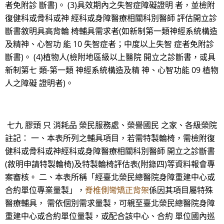
者免附診 斷書)。 (3)具效期內之失智症障礙證明 者，並檢附
復健科或骨科或神 經科或身障醫療相關科別醫師 評估開立診
斷書敘明具高背輪 椅輔具需求者(如新制第一類神經系統構造
及精神、心智功 能 10 失智症者；中度以上失智 症者免附診
斷書)。 (4)植物人(檢附地區級以上醫院 開立之診斷書，或具
新制第七 類-第一類 神經系統構造及精 神、心智功能 09 植物
人之障礙 證明者)。
七九 膠頭 只 消耗品 榮民服務處、榮譽國民 之家、各級榮院
註記： 一、本表所列之輔具項目，若需特製輪椅，需檢附復
健科或骨科或神經科或身障醫療相關科別醫師 開立之診斷書
(敘明申請特製輪椅)及特製輪椅評估表(附錄四)等資料報會專
案審核。 二、本表所稱「經臺北榮民總醫院身障重建中心或
合約單位專業量製」，
脊椎側彎矯正背架
係因其項目屬特殊
醫療輔具， 需依個別需求量製，可親至臺北榮民總醫院身障
重建中心或合約單位量製，或配合該中心、合約 單位國內巡