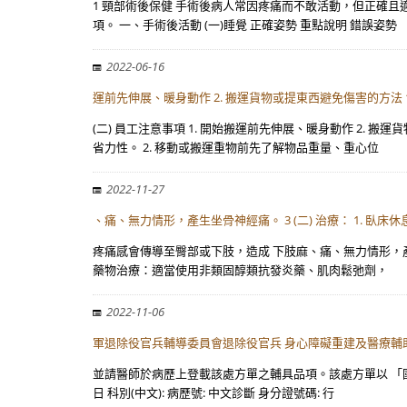
1 頸部術後保健 手術後病人常因疼痛而不敢活動，但正確
項。 一、手術後活動 (一)睡覺 正確姿勢 重點說明 錯誤姿勢
2022-06-16
運前先伸展、暖身動作 2. 搬運貨物或提東西避免傷害的方法 1
(二) 員工注意事項 1. 開始搬運前先伸展、暖身動作 2.
省力性。 2. 移動或搬運重物前先了解物品重量、重心位
2022-11-27
、痛、無力情形，產生坐骨神經痛。 3 (二) 治療： 1. 
疼痛感會傳導至臀部或下肢，造成 下肢麻、痛、無力情形，產生
藥物治療：適當使用非類固醇類抗發炎藥、肌肉鬆弛劑，
2022-11-06
軍退除役官兵輔導委員會退除役官兵 身心障礙重建及醫療輔助
並請醫師於病歷上登載該處方單之輔具品項。該處方單以 「國
日 科別(中文): 病歷號: 中文診斷 身分證號碼: 行