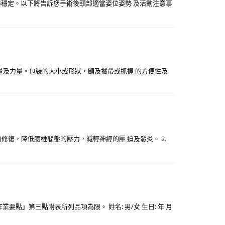
器穩定。以下將告訴您手術後頸部適當姿位姿勢 及活動注意事
減輕重量及力量。包裝的大小或形狀，顧及攜帶或抓握 的方便性及
肉修復，降低腰椎間盤的壓力，減輕神經的壓 迫及發炎。 2.
」第三點附表所列品項為限。 姓名: 男/女 生日: 年 月