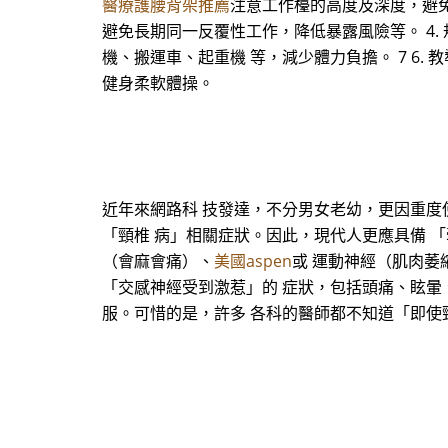
醫療護腰背架推薦
注意工作檯的高度及深度，避免
避免長期同一反覆性工作，降低暴露風險等。 4.
機、搬運車、起重機 等，減少體力負擔。 7 6
健身柔軟體操。
近年來網路科 技發達，不分男女老幼，更因重度
「頸椎 病」相關症狀。因此，現代人更應具備 
（會麻會痛）、
美國aspen
或 運動神經（肌肉萎
「交感神經受到激惹」的 症狀，包括頭痛、眩暈
服。可惜的是，許多 各科的醫師都不知道「即使