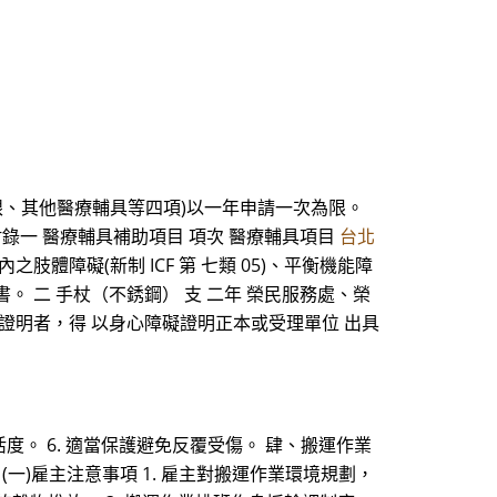
眼、其他醫療輔具等四項)以一年申請一次為限。
錄一 醫療輔具補助項目 項次 醫療輔具項目
台北
肢體障礙(新制 ICF 第 七類 05)、平衡機能障
書。 二 手杖（不銹鋼） 支 二年 榮民服務處、榮
行動障礙證明者，得 以身心障礙證明正本或受理單位 出具
活度。 6. 適當保護避免反覆受傷。 肆、搬運作業
)雇主注意事項 1. 雇主對搬運作業環境規劃，