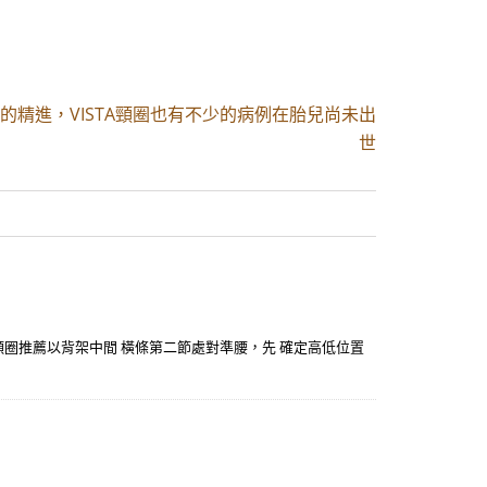
的精進，VISTA頸圈也有不少的病例在胎兒尚未出
世
頸圈推薦以背架中間 橫條第二節處對準腰，先 確定高低位置