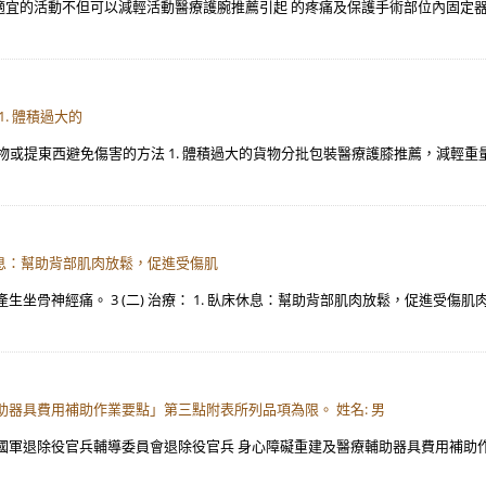
且適宜的活動不但可以減輕活動醫療護腕推薦引起 的疼痛及保護手術部位內固定
. 體積過大的
 搬運貨物或提東西避免傷害的方法 1. 體積過大的貨物分批包裝醫療護膝推薦，
臥床休息：幫助背部肌肉放鬆，促進受傷肌
坐骨神經痛。 3 (二) 治療： 1. 臥床休息：幫助背部肌肉放鬆，促進受傷肌
器具費用補助作業要點」第三點附表所列品項為限。 姓名: 男
軍退除役官兵輔導委員會退除役官兵 身心障礙重建及醫療輔助器具費用補助作業要點