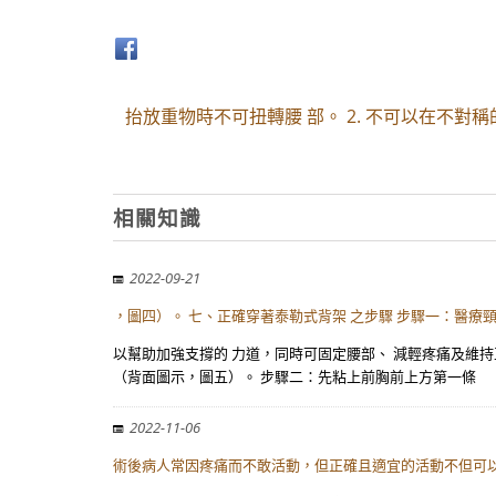
抬放重物時不可扭轉腰 部。 2. 不可以在不對
相關知識
2022-09-21
，圖四）。 七、正確穿著泰勒式背架 之步驟 步驟一：醫療
以幫助加強支撐的 力道，同時可固定腰部、 減輕疼痛及維持
（背面圖示，圖五）。 步驟二：先粘上前胸前上方第一條
2022-11-06
術後病人常因疼痛而不敢活動，但正確且適宜的活動不但可以