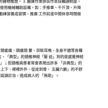
雜物推放。 3. 搬運作業排班作息採輪調制度，
正確使用機械輔助設備，如：手推車、千斤頂、升降
運動練習養成習慣，推廣 工作前或中間休息時間做
肩頸痠痛、頭痛頭 暈、目眩耳鳴、全身不適等各種
言，「典型」的頸椎神經「壓 迫」到的是感覺神經
狀」；但頸椎病患者常會表現出許多 「非典型」的
身上下、裡裡外外、從皮到骨、 五臟六腑」的不舒
而延誤診治，造成病人的 「無助」。