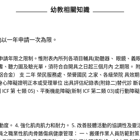
幼教相關知識
)以一年申請一次為限。
申請年限之限制。惟附表內所列各項目輔具(助聽器、 眼鏡、義
書、聽力圖及驗光單，須符合自開具之日起三個月內 之期限。 附
鋁合金） 支 二年 榮民服務處、榮譽國民 之家、各級榮院 具效期內之
得 以身心障礙證明正本或受理單位 出具評估紀錄表(附錄二)替代診 斷
CF 第 七類 05)、平衡機能障礙(新制 ICF 第二類 03)或
活動度。 4. 強化肌肉肌力和耐力。 5. 改善肢體活動的協調性及靈
之職業性肌肉骨骼傷病健康管理： 一、搬運作業人員防範對策 (一