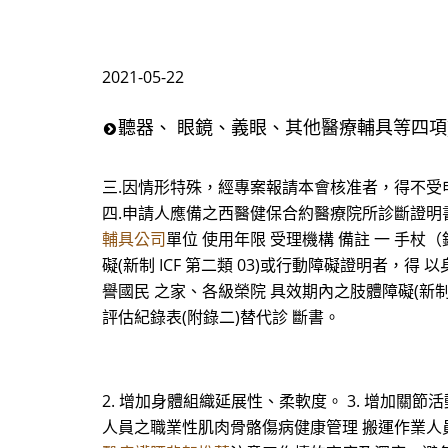
2021-05-22
聽器、 眼鏡、義眼、其他醫療輔具等四項
三.因情形特殊，經專案報請本會核准者，得不受
四.申請人應備之西醫健保合約醫療院所診斷證明
輔具公司
單位 使用年限 受理機構 備註 一 手杖（
礙(新制 ICF 第二類 03)或行動障礙證明者，
譽國民 之家、各級榮院 具效期內之肢體障礙(新制 I
評估紀錄表(附錄二)替代診 斷書。
2. 增加身體組織延展性、柔軟度。 3. 增加關節
人員之職業性肌肉骨骼傷病健康管理 搬運作業人員