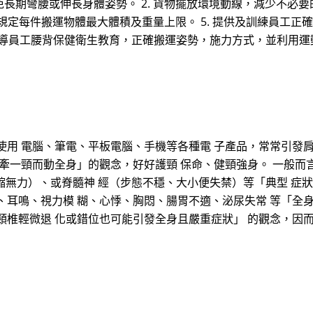
長期彎腰或伸長身體姿勢。 2. 貨物擺放環境動線，減少不必要的
 規定每件搬運物體最大體積及重量上限。 5. 提供及訓練員工
. 教導員工腰背保健衛生教育，正確搬運姿勢，施力方式，並利用
使用 電腦、筆電、平板電腦、手機等各種電 子產品，常常引發
「牽一頸而動全身」的觀念，好好護頸 保命、健頸強身。 一般而
縮無力）、或脊髓神 經（步態不穩、大小便失禁）等「典型 症
、耳鳴、視力模 糊、心悸、胸悶、腸胃不適、泌尿失常 等「全
頸椎輕微退 化或錯位也可能引發全身且嚴重症狀」 的觀念，因