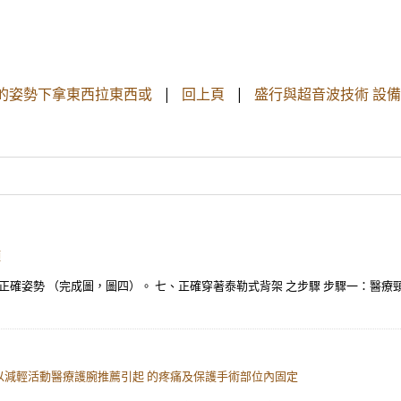
稱的姿勢下拿東西拉東西或
|
回上頁
|
盛行與超音波技術 設備
頸
正確姿勢 （完成圖，圖四）。 七、正確穿著泰勒式背架 之步驟 步驟一：醫療
減輕活動醫療護腕推薦引起 的疼痛及保護手術部位內固定